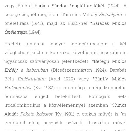
vagy Bölöni
Farkas Sándor
*naplótöredékét
(1944). A
Lepage cégnél megjelent Táncsics Mihály
Életpályám
c.
önéletírása (1941), majd az ESZC-nél
*Barabás Miklós
Önéletrajz
a (1944).
Eredeti romániai magyar memoárirodalom a két
világháború közt s e korszakot követően is hosszú ideig
ugyancsak szórványosan jelentkezett.
*Betegh Miklós
Erdély
a háborúban
(Dicsőszentmárton 1924), Barabás
Béla
Emlékirataim
(Arad 1929) vagy
*Bánffy Miklós
Emlékeimből
(Kv. 1932) c. memoárja a régi Monarchia
bomlásába enged betekintést. Pomogáts Béla
irodalomkritikus a közvéleménnyel szemben
*Kuncz
Aladár
Fekete kolostor
(Kv. 1931) c. epikus művét is "az
emlékirat-műfaj huszadik századi klasszikus művei