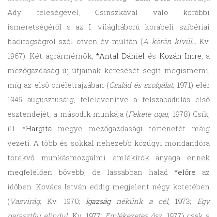
Ady feleségével, Csinszkával való korábbi
ismeretségéről s az I. világháború korabeli szibériai
hadifogságról szól ötven év múltán (
A körön kívül…
Kv.
1967). Két agrármérnök,
*Antal Dániel
és
Kozán Imre
, a
mezőgazdaság új útjainak keresését segít megismerni;
míg az első önéletrajzában (
Család és szolgálat,
1971) elér
1945 augusztusáig, felelevenítve a felszabadulás első
esztendejét, a második munkája (
Fekete ugar,
1978) Csík,
ill.
*Hargita
megye mezőgazdasági történetét máig
vezeti. A több és sokkal nehezebb közügyi mondandóra
törekvő munkásmozgalmi emlékírók anyaga ennek
megfelelően bővebb, de lassabban halad
*előre
az
időben. Kovács István eddig megjelent négy kötetében
(
Vasvirág,
Kv. 1970;
Igazság
nékünk a cél,
1973;
Egy
parasztfiú elindul,
Kv. 1977;
Emlékezetes ősz,
1977) csak a