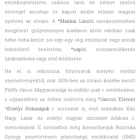
emlékiratrészlete, számos latin és német nyelvű
szöveget azonban itt kapott kézbe először magyar
nyelven az olvasó. A
*Makkai László
szerkesztésében
megjelent gyűjteményes kiadáson kívül valóban csak
hébe-hóba került sor egy-egy régi emlékirat vagy annak
tekinthető önéletírás,
*napló
, visszaemlékezés
újrakiadására vagy első közlésére.
Ha el is tekintünk folyóiratok mélyén rejtőző
szemelvényektől, már 1939-ben az olvasó kezébe került
Pálffy János
Magyarországi és erdélyi urak
c. emlékezése,
s ugyanebben az évben indította meg
*Jancsó Elemér
*Erdélyi Ritkaságok
c. sorozatát is, első számában Káli
Nagy Lázár
Az erdélyi magyar színészet hőskora
c.
memoárjával. E sorozatból még kiemelhetjük Ruzitska
György zenetörténeti jelentőségű emlékiratát (1940)