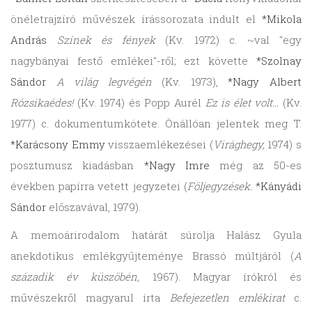
önéletrajzíró művészek írássorozata indult el
*Mikola
András
Színek és fények
(Kv. 1972) c. ~val "egy
nagybányai festő emlékei"-ről; ezt követte
*Szolnay
Sándor
A világ legvégén
(Kv. 1973),
*Nagy Albert
Rózsikaédes!
(Kv. 1974) és Popp Aurél
Ez is élet volt…
(Kv.
1977) c. dokumentumkötete. Önállóan jelentek meg T.
*Karácsony Emmy
visszaemlékezései (
Virághegy,
1974) s
posztumusz kiadásban
*Nagy Imre
még az 50-es
években papírra vetett jegyzetei (
Följegyzések.
*Kányádi
Sándor
előszavával, 1979).
A memoárirodalom határát súrolja Halász Gyula
anekdotikus emlékgyűjteménye Brassó múltjáról (
A
századik év küszöbén,
1967). Magyar írókról és
művészekről magyarul írta
Befejezetlen emlékirat
c.