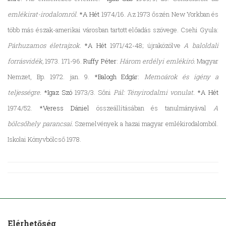
emlékirat-irodalomról.
*A Hét
1974/16. Az 1973 őszén New Yorkban és
több más észak-amerikai városban tartott előadás szövege. Csehi Gyula:
Párhuzamos életrajzok.
*A Hét
1971/42-48; újraközölve
A baloldali
forrásvidék,
1973. 171-96.
Ruffy Péter
:
Három erdélyi emlékíró.
Magyar
Nemzet, Bp. 1972. jan. 9.
*Balogh Edgár:
Memoárok és igény a
teljességre.
*Igaz Szó
1973/3. Sőni
Pál: Tényirodalmi vonulat.
*A Hét
1974/52.
*Veress Dániel
összeállításában és tanulmányával
A
bölcsőhely parancsai.
Szemelvények a hazai magyar emlékirodalomból.
Iskolai Könyvbölcső 1978.
Elérhetőség