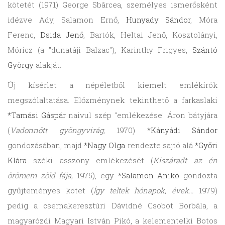
kötetét (1971) George Sbârcea, személyes ismerősként
idézve Ady, Salamon Ernő,
Hunyady Sándor
, Móra
Ferenc,
Dsida Jenő
, Bartók, Heltai Jenő, Kosztolányi,
Móricz (a "dunatáji Balzac"), Karinthy Frigyes,
Szántó
György
alakját.
Új kísérlet a népéletből kiemelt emlékírók
megszólaltatása. Előzménynek tekinthető a farkaslaki
*Tamási Gáspár
naivul szép "emlékezése" Áron bátyjára
(
Vadonnőtt gyöngyvirág,
1970)
*Kányádi Sándor
gondozásában, majd
*Nagy Olga
rendezte sajtó alá
*Győri
Klára
széki asszony emlékezését (
Kiszáradt az én
örömem zöld fája,
1975), egy
*Salamon Anikó
gondozta
gyűjteményes kötet (
Így teltek hónapok, évek…
1979)
pedig a csernakeresztúri Dávidné Csobot Borbála, a
magyarózdi Magyari István Pikó, a kelementelki Botos