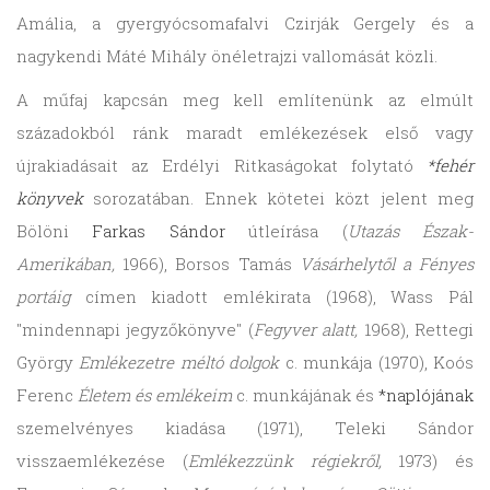
Amália, a gyergyócsomafalvi Czirják Gergely és a
nagykendi Máté Mihály önéletrajzi vallomását közli.
A műfaj kapcsán meg kell említenünk az elmúlt
századokból ránk maradt emlékezések első vagy
újrakiadásait az Erdélyi Ritkaságokat folytató
*fehér
könyvek
sorozatában. Ennek kötetei közt jelent meg
Bölöni
Farkas Sándor
útleírása (
Utazás Észak-
Amerikában,
1966), Borsos Tamás
Vásárhelytől a Fényes
portáig
címen kiadott emlékirata (1968), Wass Pál
"mindennapi jegyzőkönyve" (
Fegyver alatt,
1968), Rettegi
György
Emlékezetre méltó dolgok
c. munkája (1970), Koós
Ferenc
Életem és emlékeim
c. munkájának és
*naplójának
szemelvényes kiadása (1971), Teleki Sándor
visszaemlékezése (
Emlékezzünk régiekről,
1973) és