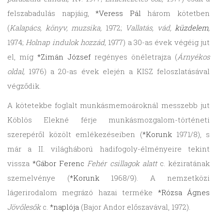
felszabadulás napjáig,
*Veress Pál
három kötetben
(
Kalapács, könyv, muzsika,
1972;
Vallatás, vád,
küzdelem
,
1974;
Holnap indulok hozzád,
1977) a 30-as évek végéig jut
el, míg
*Zimán József
regényes önéletrajza (
Árnyékos
oldal,
1976) a 20-as évek elején a KISZ feloszlatásával
végződik.
A kötetekbe foglalt munkásmemoároknál messzebb jut
Köblös Elekné férje munkásmozgalom-történeti
szerepéről közölt emlékezéseiben (
*Korunk
1971/8), s
már a II. világháború hadifogoly-élményeire tekint
vissza
*Gábor Ferenc
Fehér csillagok alatt
c. kéziratának
szemelvénye (
*Korunk
1968/9). A nemzetközi
lágerirodalom megrázó hazai terméke
*Rózsa Ágnes
Jövőlesők
c.
*naplója
(Bajor Andor előszavával, 1972).