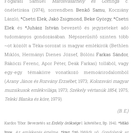
Fogarasi Sámuel
Marosvásárhely és Göttinga
c.
önéletírása (1974), sorrendben
Benkő Samu
, Kocziány
László,
*Csetri Elek
,
Jakó Zsigmond
,
Beke György
,
*Csetri
Elek
és
*Juhász István
bevezető és jegyzeteket adó
tudományos gondozásában. Népszerűsítő szinten több
~ot közölt a Téka-sorozat is magyar emlékírók (Bethlen
Miklós, Hermányi Dienes József, Bölöni
Farkas Sándor
,
Rákóczi Ferenc, Apor Péter, Deák Farkas) tollából, vagy
egy-egy témakörre vonatkozó memoárirodalomból
(
Arany János és Rozvány Erzsébet,
1973;
Kolozsvári magyar
muzsikusok emlékvilága,
1973;
Székely vértanúk 1854,
1975;
Teleki Blanka és köre,
1979).
(B. E.)
Kardos Tibor: Bevezetés az
Erdély öröksége
I. kötetéhez, Bp. 1941.
*Mikó
Imre:
Az emlékezés értelme.
*Igaz Szó
1969/9; uő:
Gondolatok az