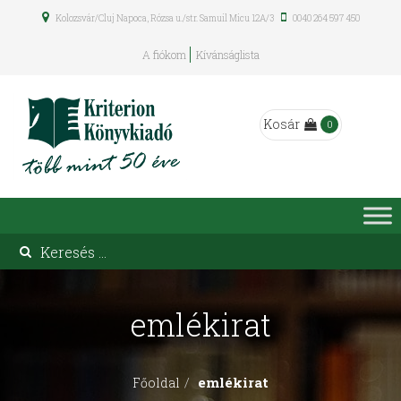
Kolozsvár/Cluj Napoca, Rózsa u./str. Samuil Micu 12A/3
0040 264 597 450
A fiókom
Kívánságlista
Kosár
0
emlékirat
emlékirat
Főoldal