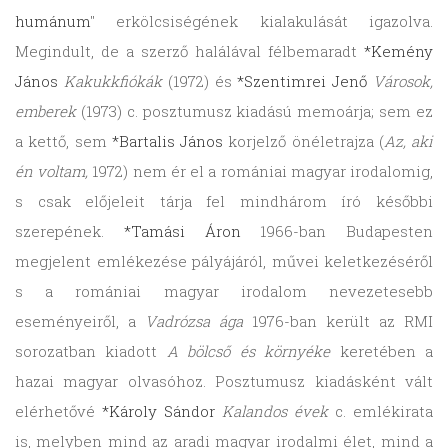
humánum
" erkölcsiségének kialakulását igazolva.
Megindult, de a szerző halálával félbemaradt
*Kemény
János
Kakukkfiókák
(1972) és
*Szentimrei Jenő
Városok,
emberek
(1973) c. posztumusz kiadású memoárja; sem ez
a kettő, sem
*Bartalis János
korjelző önéletrajza (
Az, aki
én voltam,
1972) nem ér el a romániai magyar irodalomig,
s csak előjeleit tárja fel mindhárom író későbbi
szerepének.
*Tamási Áron
1966-ban Budapesten
megjelent emlékezése pályájáról, művei keletkezéséről
s a romániai magyar irodalom nevezetesebb
eseményeiről, a
Vadrózsa ága
1976-ban került az RMI
sorozatban kiadott
A bölcső és környéke
keretében a
hazai magyar olvasóhoz. Posztumusz kiadásként vált
elérhetővé
*Károly Sándor
Kalandos évek
c. emlékirata
is, melyben mind az aradi magyar irodalmi élet, mind a