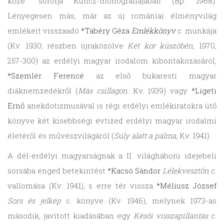
közé" sorolja Kuncz-monográfiájában (Bp. 1968).
Lényegesen más, már az új romániai élményvilág
emlékeit visszaadó
*Tabéry Géza
Emlékkönyv
c. munkája
(Kv. 1930; részben újraközölve
Két kor küszöbén,
1970,
257-300) az erdélyi magyar irodalom kibontakozásáról,
*Szemlér Ferencé
az első bukaresti magyar
diáknemzedékről (
Más csillagon.
Kv. 1939) vagy
*Ligeti
Ernő
anekdotizmusával is régi erdélyi emlékiratokra ütő
könyve két kisebbségi évtized erdélyi magyar irodalmi
életéről és művészvilágáról (
Súly alatt a pálma,
Kv. 1941).
A dél-erdélyi magyarságnak a II. világháború idejebeli
sorsába enged betekintést
*Kacsó Sándor
Lélekvesztőn
c.
vallomása (Kv. 1941), s erre tér vissza
*Méliusz József
Sors és jelkép
c. könyve (Kv. 1946), melynek 1973-as
második, javított kiadásában egy
Késői visszapillantás
c.