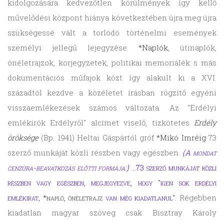
kidolgozására kedvezőtlen körülmények így kellő
művelődési központ hiánya következtében újra meg újra
szükségessé vált a torlódó történelmi események
személyi jellegű lejegyzése.
*Naplók
, útinaplók,
önéletrajzok, korjegyzetek, politikai memoriálék s más
dokumentációs műfajok közt így alakult ki a XVI.
századtól kezdve a közéletet írásban rögzítő egyéni
visszaemlékezések számos változata. Az "Erdélyi
emlékírók Erdélyről" alcímet viselő, tízkötetes
Erdély
öröksége
(Bp. 1941) Heltai Gáspártól gróf
*Mikó Imréig
73
szerző munkáját közli részben vagy egészben.
(A mondat
cenzúra-beavatkozás előtti formája:)
…73 szerző munkáját közli
részben vagy egészben, megjegyezve, hogy "igen sok erdélyi
emlékirat,
*napló
,
önéletrajz
van még kiadatlanul".
Régebben
kiadatlan magyar szöveg csak Bisztray Károly