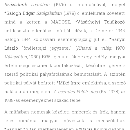
Századunk
sodrában
(1975) c. memoárjával, melyet
*Balogh Edgár
Szolgálatban
(1978) c. emlékirata követett;
mind a ketten a MADOSZ,
*Vásárhelyi Találkozó
,
antifasiszta ellenállás múltját idézik, s Demeter 1945,
Balogh 1944 kolozsvári eseményrajzáig jut el.
*Bányai
László
"önéletrajzi jegyzetei" (
Kitárul a világ,
1978;
Válaszúton,
1980) 1935-ig mutatják be egy erdélyi magyar
értelmiségi eszmei kibontakozását, későbbre ígérve a
szerző politikai pályafutásának bemutatását. A szintén
politikai pályát befutott
*Mikó Imre
emlékírása, a szerző
halála után megjelent
A csendes Petőfi utca
(Kv. 1978) az
1938-as eseményeknél szakad félbe.
A műfajban nemcsak közéleti emberek és írók, hanem
jeles romániai magyar művészek is megszólaltak.
*Banner Zoltán
szerkesztésében a
*Dacia
Könyvkiadónál