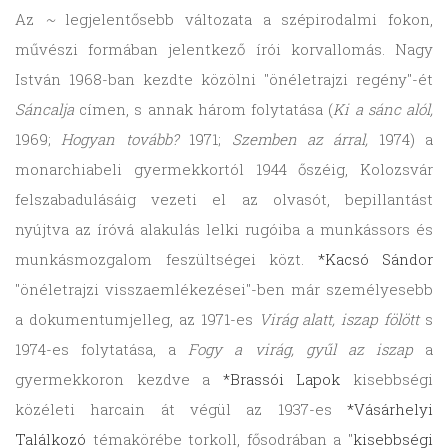
Az
~
legjelentősebb változata a szépirodalmi fokon,
művészi formában jelentkező írói korvallomás. Nagy
István 1968-ban kezdte közölni "önéletrajzi regény"-ét
Sáncalja
címen, s annak három folytatása (
Ki a sánc alól,
1969;
Hogyan tovább?
1971;
Szemben az árral,
1974) a
monarchiabeli gyermekkortól 1944 őszéig, Kolozsvár
felszabadulásáig vezeti el az olvasót, bepillantást
nyújtva az íróvá alakulás lelki rugóiba a munkássors és
munkásmozgalom feszültségei közt.
*Kacsó Sándor
"önéletrajzi visszaemlékezései"-ben már személyesebb
a dokumentumjelleg, az 1971-es
Virág alatt, iszap fölött
s
1974-es folytatása, a
Fogy a virág, gyűl az iszap
a
gyermekkoron kezdve a
*Brassói Lapok
kisebbségi
közéleti harcain át végül az 1937-es
*Vásárhelyi
Találkozó
témakörébe torkoll, fősodrában a "
kisebbségi