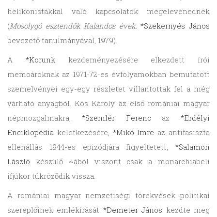
helikonistákkal való kapcsolatok megelevenednek
(
Mosolygó esztendők Kalandos évek.
*Szekernyés János
bevezető tanulmányával, 1979).
A
*Korunk
kezdeményezésére elkezdett írói
memoároknak az 1971-72-es évfolyamokban bemutatott
szemelvényei egy-egy részletet villantottak fel a még
várható anyagból. Kós Károly az első romániai magyar
népmozgalmakra,
*Szemlér Ferenc
az
*Erdélyi
Enciklopédia
keletkezésére,
*Mikó Imre
az antifasiszta
ellenállás 1944-es epizódjára figyeltetett,
*Salamon
László
készülő ~ából viszont csak a monarchiabeli
ifjúkor tükröződik vissza.
A romániai magyar nemzetiségi törekvések politikai
szereplőinek emlékírását
*Demeter János
kezdte meg