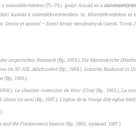
és a műemlékvédelem
(72–75.).
Ipolyi Arnold és a
művészettörté
ltári kutatás a műemlékvédelemben
. In:
Műemlékvédelem és t
In:
Doctor et apostol – Szent István-tanulmányok
(szerk. Török Jó
der ungarischen Romanik
(Bp., 1959.);
Die Marienkirche (Matthi
ns im XI–XIII. Jahrhundert
(Bp., 1968.);
Gotische Baukunst in U
he
(Bp., 1985.);
1958.);
Le chantier cistercien de Kerc (Cira)
(Bp., 1963.);
La rec
 ultimi tre anni
(Bp., 1957.);
L'église de la Vierge dite église Mat
);
 and the Fischermen's bastion
(Bp., 1965., újrakiad. 1987.);