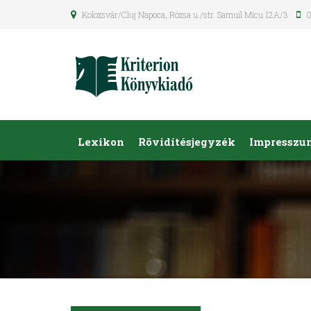
Kolozsvár/Cluj Napoca, Rózsa u./str. Samuil Micu 12A/3
0
Lexikon
Rövidítésjegyzék
Impresszu