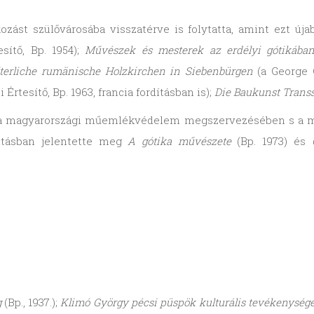
ozást szülővárosába visszatérve is folytatta, amint ezt új
sítő, Bp. 1954);
Művészek és mesterek az erdélyi gótikába
lterliche rumänische Holzkirchen in Siebenbürgen
(a George 
Értesítő, Bp. 1963, francia fordításban is);
Die Baukunst Transs
 a magyarországi műemlékvédelem megszervezésében s a mű
ításban jelentette meg
A gótika művészete
(Bp. 1973) és
g
(Bp., 1937.);
Klimó György pécsi püspök kulturális tevékenység