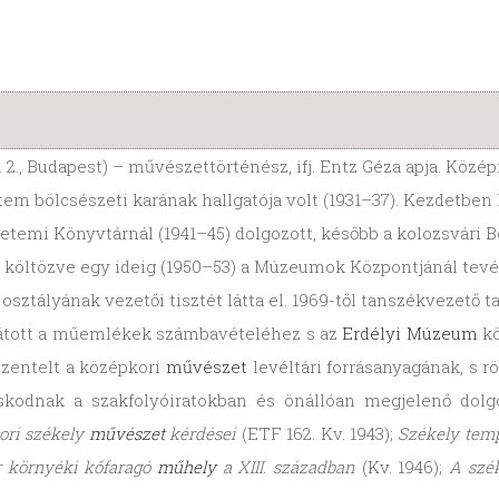
c. 2., Budapest) – művészettörténész, ifj. Entz Géza apja. Kö
 bölcsészeti karának hallgatója volt (1931–37). Kezdetben 
yetemi Könyvtárnál (1941–45) dolgozott, később a kolozsvár
e költözve egy ideig (1950–53) a Múzeumok Központjánál tev
tályának vezetői tisztét látta el. 1969-től tanszékvezető t
álátott a műemlékek számbavételéhez s az
Erdélyi Múzeum
kö
zentelt a középkori
művészet
levéltári forrásanyagának, s r
úskodnak a szakfolyóiratokban és önállóan megjelenő dolg
ori székely
művészet
kérdései
(ETF 162. Kv. 1943);
Székely tem
r környéki kőfaragó
műhely
a XIII. században
(Kv. 1946);
A szé