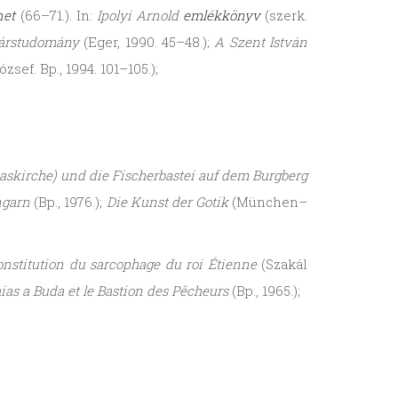
net
(66–71.). In:
Ipolyi Arnold
emlékkönyv
(szerk.
árstudomány
(Eger, 1990. 45–48.);
A Szent István
zsef. Bp., 1994. 101–105.);
askirche) und die Fischerbastei auf dem Burgberg
ngarn
(Bp., 1976.);
Die Kunst der Gotik
(München–
onstitution du sarcophage du roi Étienne
(Szakál
hias a Buda et le Bastion des Pêcheurs
(Bp., 1965.);