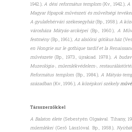
1942.);
A dési református templom
(Kv., 1942.);
A 
Magyar főpapok művészeti és műveltségi tevéken
A gyulafehérvári székesegyház
(Bp., 1958.);
A köz
városháza Mátyás-arcképei
(Bp., 1960.);
A Művé
festmény
(Bp., 1961.);
Az alsóörsi gótikus ház
(Ves
en Hongrie sur le gothique tardif et la Renaissa
művészete
(Bp., 1973., újrakiad. 1978.);
A budav
Muzeológia-, műemlékvédelem-, restaurálástörté
Református templom
(Bp., 1984.);
A Mátyás-temp
században
(Kv., 1996.);
A középkori székely
művé
Társszerzőkkel
A Balaton élete
(Sebestyén Olgaával. Tihany, 19
műemlékei
(Gerő Lászlóval. Bp., 1958.);
Nyírbát