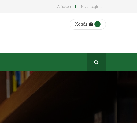
A fiókom
Kívánságlista
Kosár
0