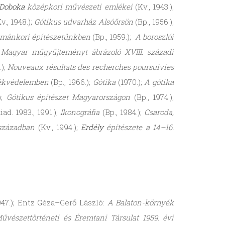
-Doboka
középkori művészeti emlékei
(Kv., 1943.);
v., 1948.);
Gótikus udvarház Alsóőrsön
(Bp., 1956.);
ománkori építészetünkben
(Bp., 1959.);
A boroszlói
;
Magyar műgyűjteményt ábrázoló XVIII. századi
.);
Nouveaux résultats des recherches poursuivies
lékvédelemben
(Bp., 1966.);
Gótika
(1970.);
A gótika
);
Gótikus építészet Magyarországon
(Bp., 1974.);
iad. 1983., 1991.);
Ikonográfia
(Bp., 1984.);
Csaroda,
 században
(Kv., 1994.);
Erdély
építészete a 14–16.
947.); Entz Géza–Gerő László:
A Balaton-környék
vészettörténeti és Éremtani Társulat 1959. évi