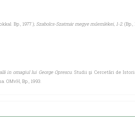
kkal. Bp., 1977.);
Szabolcs-Szatmár megye műemlékei, 1-2.
(Bp.,
ală in omagiul lui George Oprescu
. Studii şi Cercetări de Istor
na. OMvH, Bp., 1993.