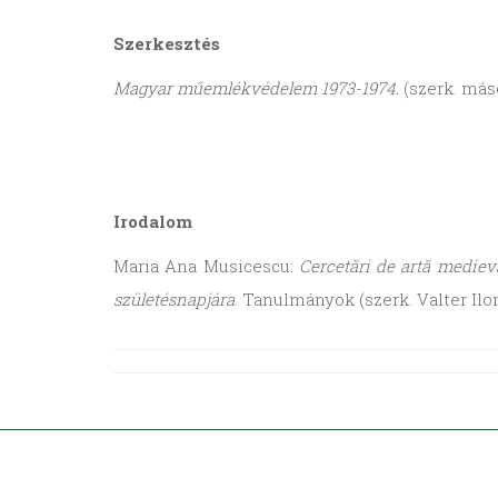
Szerkesztés
Magyar műemlékvédelem 1973-1974.
(szerk. máso
Irodalom
Maria Ana Musicescu:
Cercetări de artă mediev
születésnapjára
. Tanulmányok (szerk. Valter Ilo