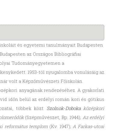
zépiskoláit és egyetemi tanulmányait Budapesten
Budapesten az Országos Bibliográfiai
i Bolyai Tudományegyetemen a
ékenykedett. 1953-tól nyugalomba vonulásáig az
anár volt a Képzőművészeti Főiskolán.
zépkori anyagának rendezéséhez. A gyakorlati
övid időn belül az erdélyi román kori és gótikus
ozatai, többek közt:
Szolnok-Doboka
középkori
plomerődök
(Szépművészet, Bp. 1944);
Az erdélyi
ki református templom
(Kv. 1947);
A Farkas-utcai