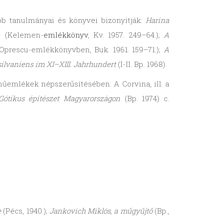
abb tanulmányai és könyvei bizonyítják:
Harina
n
(Kelemen-
emlékkönyv
, Kv. 1957. 249–64.);
A
Oprescu-emlékkönyvben, Buk. 1961. 159–71.);
A
ilvaniens im XI–XIII. Jahrhundert
(I-II. Bp. 1968).
emlékek népszerűsítésében. A Corvina, ill. a
Gótikus építészet Magyarországon
(Bp. 1974) c.
e
(Pécs, 1940.);
Jankovich Miklós, a műgyűjtő
(Bp.,