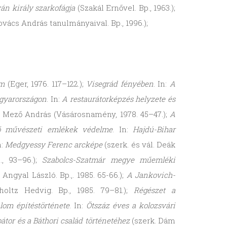
ván király szarkofágja
(Szakál Ernővel. Bp., 1963.);
vács András tanulmányaival. Bp., 1996.);
om
(Eger, 1976. 117–122.);
Visegrád
fényében
. In:
A
agyarországon
. In:
A restaurátorképzés helyzete és
. Mező András (Vásárosnamény, 1978. 45–47.);
A
ő művészeti emlékek védelme
. In:
Hajdú-Bihar
:
Medgyessy Ferenc arcképe
(szerk. és vál. Deák
., 93–96.);
Szabolcs-Szatmár megye műemléki
. Angyal László. Bp.,. 1985. 65-66.);
A Jankovich-
choltz Hedvig. Bp., 1985. 79–81.);
Régészet a
lom építéstörténete
. In:
Ötszáz éves a kolozsvári
tor és a Báthori család történetéhez
(szerk. Dám