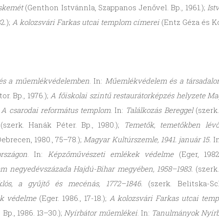
skemét
(Genthon Istvánnla, Szappanos Jenővel. Bp., 1961.);
Ist
2.);
A kolozsvári Farkas utcai templom címerei
(Entz Géza és Ko
ítés a műemlékvédelemben
. In:
Műemlékvédelem és a
társadal
r. Bp., 1976.);
A főiskolai szintű restaurátorképzés helyzete M
;
A csarodai református templom
. In:
Találkozás Bereggel
(szerk
szerk. Hanák Péter. Bp., 1980.);
Temetők, temetőkben lév
ebrecen, 1980., 75–78.);
Magyar Kultúrszemle, 1941. január 15.
In
országon
. In:
Képzőművészeti emlékek védelme
(Eger, 1982
m negyedévszázada Hajdú-Bihar megyében, 1958–1983.
(szerk
lós, a gyűjtő és mecénás, 1772–1846.
(szerk. Belitska-S
ek védelme
(Eger. 1986., 17-18.);
A kolozsvári Farkas utcai temp
 Bp., 1986. 13–30.);
Nyírbátor műemlékei
. In:
Tanulmányok Nyírbá