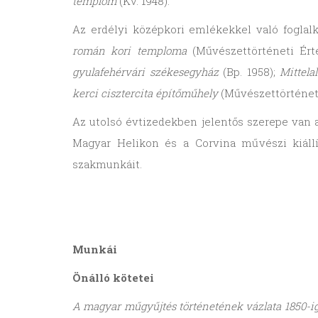
templom
(Kv. 1948).
Az erdélyi középkori emlékekkel való foglalk
román kori temploma
(Művészettörténeti Érte
gyulafehérvári székesegyház
(Bp. 1958);
Mittela
kerci cisztercita építőműhely
(Művészettörténeti 
Az utolsó évtizedekben jelentős szerepe van
Magyar Helikon és a Corvina művészi kiáll
szakmunkáit.
Munkái
Önálló kötetei
A magyar műgyűjtés történetének vázlata 1850-i