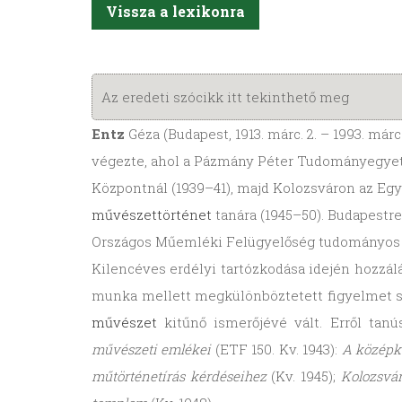
Vissza a lexikonra
Az eredeti szócikk itt tekinthető meg
Entz
Géza (Budapest, 1913. márc. 2. – 1993. már
végezte, ahol a Pázmány Péter Tudományegyetem
Központnál (1939–41), majd Kolozsváron az Eg
művészettörténet
tanára (1945–50). Budapestr
Országos Műemléki Felügyelőség tudományos osz
Kilencéves erdélyi tartózkodása idején hozz
munka mellett megkülönböztetett figyelmet s
művészet
kitűnő ismerőjévé vált. Erről tan
művészeti emlékei
(ETF 150. Kv. 1943):
A középk
műtörténetírás kérdéseihez
(Kv. 1945);
Kolozsvá