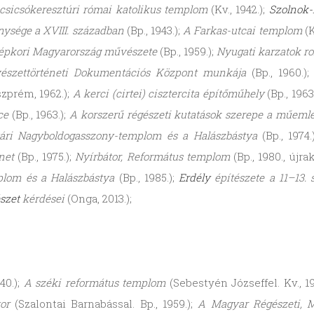
csicsókeresztúri római katolikus templom
(Kv., 1942.);
Szolnok
ysége a XVIII. században
(Bp., 1943.);
A Farkas-utcai templom
(K
épkori Magyarország művészete
(Bp., 1959.);
Nyugati karzatok r
szettörténeti Dokumentációs Központ munkája
(Bp., 1960.)
zprém, 1962.);
A kerci (cirtei) cisztercita építőműhely
(Bp., 1963
nce
(Bp., 1963.);
A korszerű régészeti kutatások szerepe a műem
ári Nagyboldogasszony-templom és a Halászbástya
(Bp., 1974.
net
(Bp., 1975.);
Nyírbátor, Református templom
(Bp., 1980., újrak
lom és a Halászbástya
(Bp., 1985.);
Erdély
építészete a 11–13.
szet
kérdései
(Onga, 2013.);
40.);
A széki református templom
(Sebestyén Józseffel. Kv., 1
or
(Szalontai Barnabással. Bp., 1959.);
A Magyar Régészeti, Mű