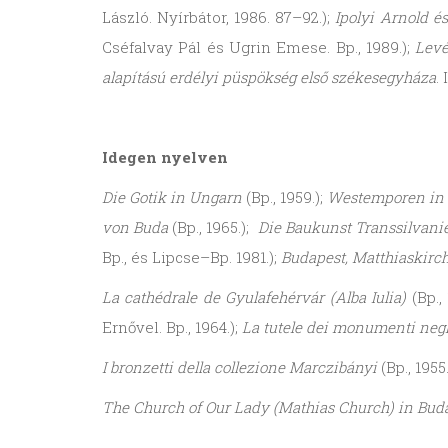
László. Nyírbátor, 1986. 87–92.);
Ipolyi Arnold 
Cséfalvay Pál és Ugrin Emese. Bp., 1989.);
Levé
alapítású erdélyi püspökség első székesegyháza
. 
Idegen nyelven
Die Gotik in Ungarn
(Bp., 1959.);
Westemporen in 
von Buda
(Bp., 1965.);
Die Baukunst Transsilvanie
Bp., és Lipcse–Bp. 1981.);
Budapest, Matthiaskirc
La cathédrale de Gyulafehérvár (Alba Iulia)
(Bp., 
Ernővel. Bp., 1964.);
La tutele dei monumenti negli
I bronzetti della collezione Marczibányi
(Bp., 1955.
The Church of Our Lady (Mathias Church) in Buda