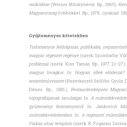
működése
(Weiner Mihálynéval. Bp., 1960);
Kec
Magyarország
(többekkel. Bp., 1978., újrakiad. 198
Gyűjteményes kötetekben
Tudományos feldolgozás, publikálás, népszerűs
magyar régészet regénye
(szerk. Szombathy Vikto
problémái
(szerk. Kiss Tamás. Bp., 1977. 21–27.)
magyar lovagkor
. In:
Hogyan éltek elődeink?
(
temetőművészete
(főszerkesztő Szőllősi Gyula. D
Dénes. Bp., 1981.);
Restaurátorképzés Magyar
topográfiájának tanulságai
. In:
A műemlékvédele
gyűjtemény festményeiről
. In:
Jankovich Mik
műemlékvédelemben
. In:
A régészeti műemlék
Farkas utcai templom
(szerk. K. Fogarasi Zsuzsa.