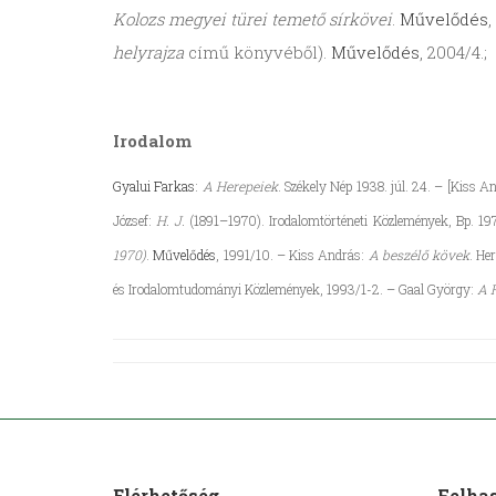
Kolozs megyei türei temető sírkövei
.
Művelődés
,
helyrajza
című könyvéből).
Művelődés
, 2004/4.;
Irodalom
Gyalui Farkas
:
A Herepeiek
. Székely Nép 1938. júl. 24. – [Kiss A
József:
H. J.
(1891–1970). Irodalomtörténeti Közlemények, Bp. 19
1970)
.
Művelődés
, 1991/10. – Kiss András:
A beszélő kövek
. He
és Irodalomtudományi Közlemények, 1993/1-2. – Gaal György:
A 
Elérhetőség
Felha