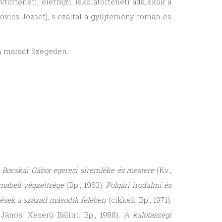
történeti, életrajzi, iskolatörténeti adalékok a
ovics József), s ezáltal a gyűjtemény román és
an maradt Szegeden.
;
Bocskai Gábor egeresi síremléke és mestere
(Kv.,
kmabeli végzettsége
(Bp., 1963);
Polgári irodalmi és
ések a század második felében
(cikkek. Bp., 1971);
r János, Keserű Bálint. Bp., 1988);
A kalotaszegi