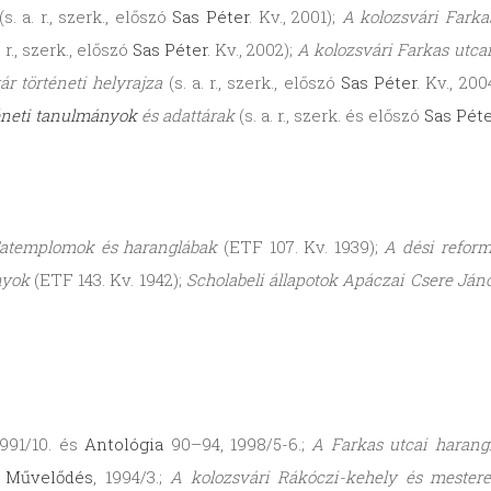
(s. a. r., szerk., előszó
Sas Péter
. Kv., 2001);
A kolozsvári Farka
. r., szerk., előszó
Sas Péter
. Kv., 2002);
A kolozsvári Farkas utca
ár történeti helyrajza
(s. a. r., szerk., előszó
Sas Péter
. Kv., 200
éneti tanulmányok
és adattárak
(s. a. r., szerk. és előszó
Sas Péte
 Fatemplomok és haranglábak
(ETF 107. Kv. 1939);
A dési reformá
nyok
(ETF 143. Kv. 1942);
Scholabeli állapotok Apáczai Csere Jáno
1991/10. és
Antológia
90–94, 1998/5-6.;
A Farkas utcai harang
.
Művelődés
, 1994/3.;
A kolozsvári Rákóczi-kehely és mestere