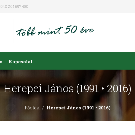
040 264 597 450
m
Kapcsolat
Herepei János (1991 • 2016)
Herepei János (1991 • 2016)
Főoldal