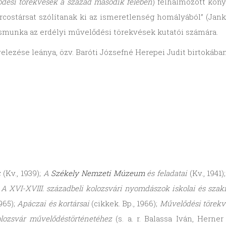
dési törekvések a század második felében
) felhalmozott könyv
costársat szólítanak ki az ismeretlenség homályából” (Jank
ásmunka az erdélyi művelődési törekvések kutatói számára.
elezése leánya, özv. Baróti Józsefné Herepei Judit birtokáb
z
(Kv., 1939);
A
Székely Nemzeti Múzeum
és feladatai
(Kv., 1941)
;
A XVI-XVIII. századbeli kolozsvári nyomdászok iskolai és sza
1965);
Apáczai és kortársai
(cikkek. Bp., 1966);
Művelődési törekv
olozsvár művelődéstörténetéhez
(s. a. r. Balassa Iván, Herne