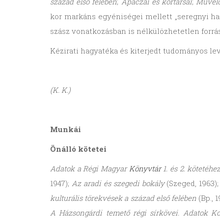
század első felében
;
Apáczai és kortársai
;
Művelő
kor markáns egyéniségei mellett „seregnyi har
szász vonatkozásban is nélkülözhetetlen forr
Kézirati hagyatéka és kiterjedt tudományos lev
(K. K.)
Munkái
Önálló kötetei
Adatok a Régi Magyar
Könyvtár
1. és 2. kötetéhe
1947);
Az aradi és szegedi bokály
(Szeged, 1963)
kulturális törekvések a század első felében
(Bp., 
A Házsongárdi temető régi sírkövei. Adatok K