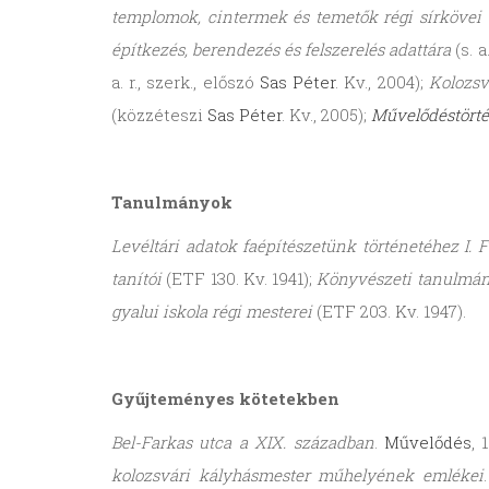
templomok, cintermek és temetők régi sírkövei
építkezés, berendezés és felszerelés adattára
(s. a
a. r., szerk., előszó
Sas Péter
. Kv., 2004);
Kolozsv
(közzéteszi
Sas Péter
. Kv., 2005);
Művelődéstört
Tanulmányok
Levéltári adatok faépítészetünk történetéhez I.
tanítói
(ETF 130. Kv. 1941);
Könyvészeti tanulmá
gyalui iskola régi mesterei
(ETF 203. Kv. 1947).
Gyűjteményes kötetekben
Bel-Farkas utca a XIX. században
.
Művelődés
, 
kolozsvári kályhásmester műhelyének emlékei