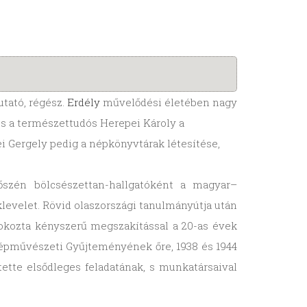
utató, régész.
Erdély
művelődési életében nagy
és a természettudós Herepei Károly a
i Gergely pedig a népkönyvtárak létesítése,
őszén bölcsészettan-hallgatóként a magyar–
levelet. Rövid olaszországi tanulmányútja után
 okozta kényszerű megszakítással a 20-as évek
épművészeti Gyűjteményének őre, 1938 és 1944
ntette elsődleges feladatának, s munkatársaival