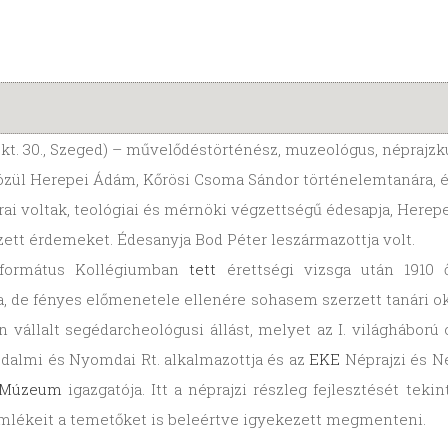
. okt. 30., Szeged) – művelődéstörténész, muzeológus, néprajzk
i közül Herepei Ádám, Kőrösi Csoma Sándor történelemtanára, 
ai voltak, teológiai és mérnöki végzettségű édesapja, Herepe
rzett érdemeket. Édesanyja Bod Péter leszármazottja volt.
eformátus Kollégiumban
tett
érettségi vizsga után 1910 
, de fényes előmenetele ellenére sohasem szerzett tanári ok
 vállalt segédarcheológusi állást, melyet az I. világháború
rodalmi és Nyomdai Rt. alkalmazottja és az
EKE
Néprajzi és N
 Múzeum
igazgatója. Itt a néprajzi részleg fejlesztését teki
mlékeit a temetőket is beleértve igyekezett megmenteni.