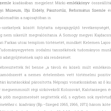
Szemle
kiadásában megjelent Márki-
emlékkönyv
összeállít
lyi Múzeum
,
Ifjú Erdély
,
Pásztortűz
,
Református Szemle
és
alomadtán a napisajtóban is.
ó-székelyek között folytatta néprajzgyűjtő tevékenységé
 nem sikerült megvalósítania. A Somogy megyei Kajdacsra 
vári Farkas utcai templom történetét, mindkét Kelemen Lajos
la Tudományegyetem irodalmi tanszékének tudományos munka
 adatgyűjtésének sajtó alá rendezését.
 ébresztették fel benne „a távoli és közeli múlt emlékei
kamódszerét a nemes értelemben vett történelmi pozitivi
ri kutatásokkal párosította. Néprajzi vonatkozásban az ő kut
 megsemmisült régi sírkövekről Kolozsvárt, Kalotaszegen és 
ak jobb megismerését segítették elő, s egyben sok nyelvtu
énetéhez
c. kiadvány (Bp.–Szeged 1965, 1966, 1971) három köte