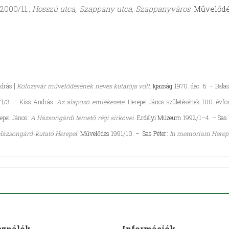
 2000/11.;
Hosszú utca, Szappany utca, Szappanyváros
.
Művelőd
ndrás:]
Kolozsvár művelődésének neves kutatója volt
.
Igazság
1970. dec. 6. – Bala
71/3. – Kiss András:
Az alapozó emlékezete
. Herepei János születésének 100. évfo
repei János:
A Házsongárdi temető régi sírkövei
.
Erdélyi Múzeum
1992/1–4. –
Sas 
Házsongárd-kutató Herepei
.
Művelődés
1991/10. –
Sas Péter
:
In memoriam Herep
sználók
Információk