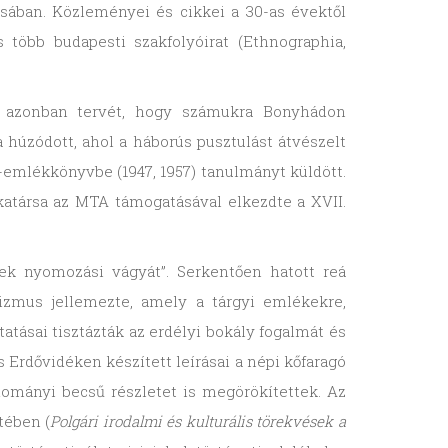
ásában. Közleményei és cikkei a 30-as évektől
 több budapesti szakfolyóirat (Ethnographia,
t, azonban tervét, hogy számukra Bonyhádon
húzódott, ahol a háborús pusztulást átvészelt
-emlékkönyvbe (1947, 1957) tanulmányt küldött.
társa az MTA támogatásával elkezdte a XVII.
nek nyomozási vágyát”. Serkentően hatott reá
zmus jellemezte, amely a tárgyi emlékekre,
atásai tisztázták az erdélyi bokály fogalmát és
Erdővidéken készített leírásai a népi kőfaragó
dományi becsű részletet is megörökítettek. Az
tében (
Polgári irodalmi és kulturális törekvések a