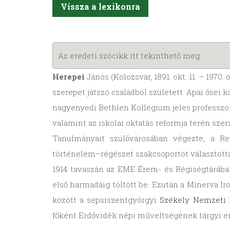
Vissza a lexikonra
Az eredeti szócikk itt tekinthető meg
Herepei
János (Kolozsvár, 1891. okt. 11. – 1970
szerepet játszó családból született. Apai őse
nagyenyedi Bethlen Kollégium jeles professzor
valamint az iskolai oktatás reformja terén sze
Tanulmányait szülővárosában végezte, a R
történelem–régészet szakcsoportot választotta
1914 tavaszán az EME Érem- és Régiségtárában
első harmadáig töltött be. Ezután a Minerva I
között a sepsiszentgyörgyi
Székely Nemzeti
főként Erdővidék népi műveltségének tárgyi e