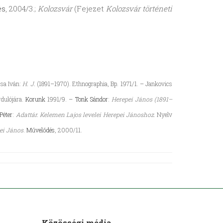
és
, 2004/3.;
Kolozsvár
(Fejezet
Kolozsvár történeti
ssa Iván:
H. J.
(1891–1970). Ethnographia, Bp. 1971/1. – Jankovics
rdulójára.
Korunk
1991/9. –
Tonk Sándor
:
Herepei János (1891–
Péter
:
Adattár. Kelemen Lajos levelei Herepei Jánoshoz
. Nyelv
ei János
.
Művelődés
, 2000/11.
Közösségi média