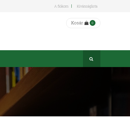
A fiókom
Kívánságlista
Kosár
0