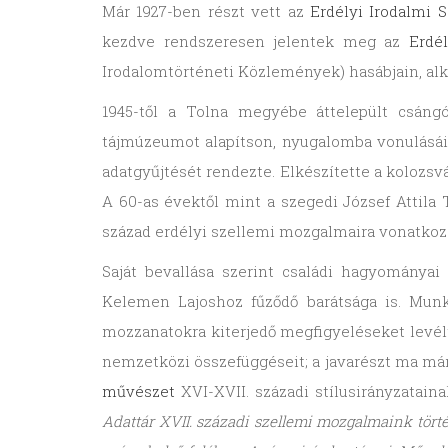
Már 1927-ben részt vett az
Erdélyi Irodalmi 
kezdve rendszeresen jelentek meg az
Erdé
Irodalomtörténeti Közlemények) hasábjain, alk
1945-től a Tolna megyébe áttelepült csáng
tájmúzeumot alapítson, nyugalomba vonulásáig
adatgyűjtését rendezte. Elkészítette a kolozs
A 60-as évektől mint a szegedi József Atti
század erdélyi szellemi mozgalmaira vonatkozó
Saját bevallása szerint családi hagyományai
Kelemen Lajoshoz fűződő barátsága is. Mun
mozzanatokra kiterjedő megfigyeléseket levéltá
nemzetközi összefüggéseit; a javarészt ma már
művészet
XVI-XVII. századi stílusirányzatain
Adattár XVII. századi szellemi mozgalmaink tört