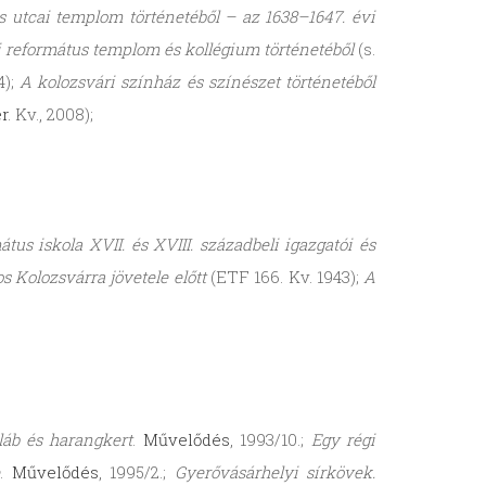
s utcai templom történetéből – az 1638–1647. évi
i református templom és kollégium történetéből
(s.
4);
A kolozsvári színház és színészet történetéből
r
. Kv., 2008);
tus iskola XVII. és XVIII. századbeli igazgatói és
s Kolozsvárra jövetele előtt
(ETF 166. Kv. 1943);
A
láb és harangkert
.
Művelődés
, 1993/10.;
Egy régi
.
Művelődés
, 1995/2.;
Gyerővásárhelyi sírkövek.