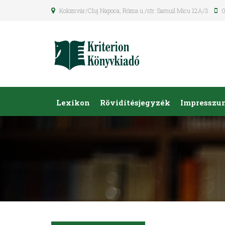
Kolozsvár/Cluj Napoca, Rózsa u./str. Samuil Micu 12A/3
0
Lexikon
Rövidítésjegyzék
Impresszu