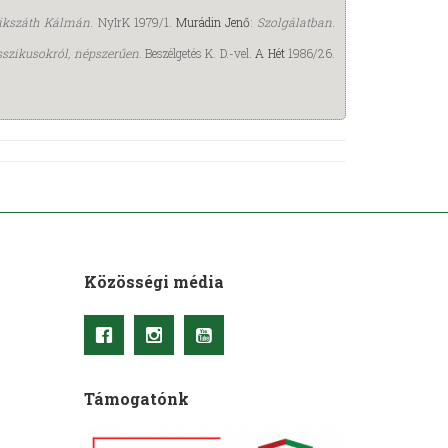
Mikszáth Kálmán
. NyIrK 1979/1.
Murádin Jenő
:
Szolgálatban
.
sszikusokról, népszerűen
. Beszélgetés K. D.-vel.
A Hét
1986/26.
Közösségi média
Támogatónk