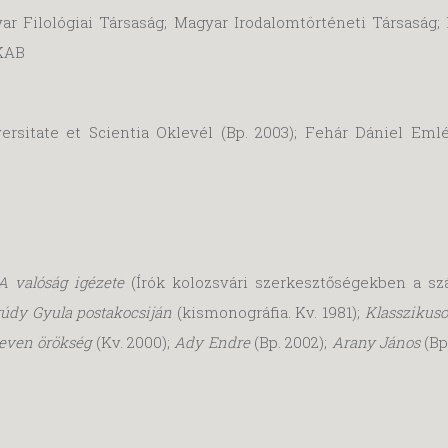
 Filológiai Társaság; Magyar Irodalomtörténeti Társaság
 KAB
ersitate et Scientia Oklevél (Bp. 2003); Fehár Dániel Eml
A valóság igézete
(Írók kolozsvári szerkesztőségekben a szá
údy Gyula postakocsiján
(kismonográfia. Kv. 1981);
Klasszikus
leven örökség
(Kv. 2000);
Ady Endre
(Bp. 2002);
Arany János
(Bp