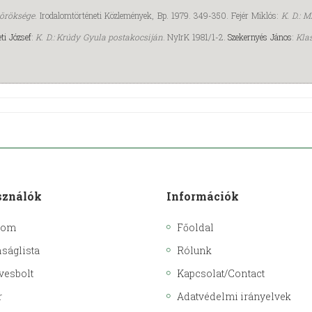
i öröksége
. Irodalomtörténeti Közlemények, Bp. 1979. 349-350. Fejér Miklós:
K. D.: 
eti József
:
K. D.: Krúdy Gyula postakocsiján
. NyIrK 1981/1-2.
Szekernyés János
:
Kla
sználók
Információk
kom
Főoldal
ságlista
Rólunk
vesbolt
Kapcsolat/Contact
r
Adatvédelmi irányelvek