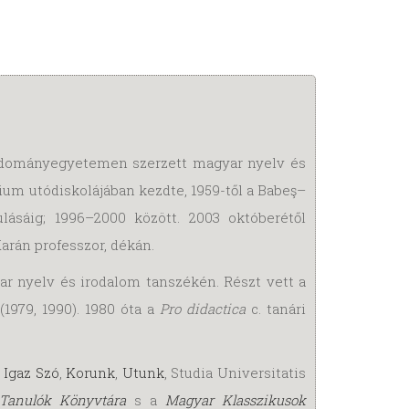
 Tudományegyetemen szerzett magyar nyelv és
gium utódiskolájában kezdte, 1959-től a Babeş–
ásáig; 1996–2000 között. 2003 októberétől
arán professzor, dékán.
ar nyelv és irodalom tanszékén. Részt vett a
979, 1990). 1980 óta a
Pro didactica
c. tanári
,
Igaz Szó
,
Korunk
,
Utunk
, Studia Universitatis
Tanulók Könyvtára
s a
Magyar Klasszikusok