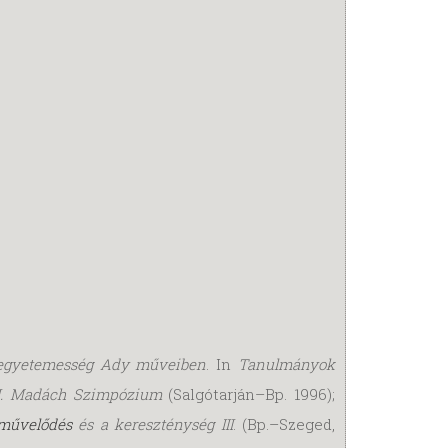
egyetemesség Ady műveiben
. In
Tanulmányok
II. Madách Szimpózium
(Salgótarján–Bp. 1996);
művelődés
és a kereszténység III
. (Bp.–Szeged,