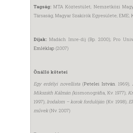
Tagság:
MTA Köztestület; Nemzetközi Magyar
Társaság; Magyar Szakírók Egyesülete; EME;
Díjak:
Madách Imre-díj (Bp. 2000); Pro Univ
Emléklap
(2007)
Önálló kötetei
Egy erdélyi novellista
(
Petelei István
. 1969);
Mikszáth Kálmán (
kismonográfia, Kv. 1977);
Kr
1997);
Irodalom – korok fordulóján
(Kv. 1998);
E
művek
(Nv. 2007)