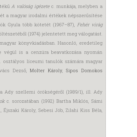
rtékű
A valóság igézete
c. munkája, melyben a
zét a magyar irodalmi értékek népszerűsítése
örök Gyula több kötetét (1967–87),
Fehér virág
tészetéből (1974) jelentetett meg válogatást.
 magyar könyvkiadásban. Hasonló, eredetileg
te végül is a cenzúra beavatkozása nyomán
I. osztályos líceumi tanulók számára magyar
ovács Dezső,
Molter Károly
,
Sipos Domokos
 Ady szellemi örökségéről (1989/1), ill. Ady
ok
c. sorozatában (1992) Bartha Miklós, Sámi
 Éjszaki Károly, Sebesi Jób, Zilahi Kiss Béla,