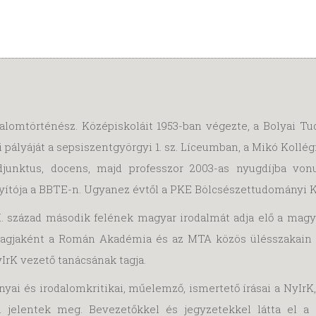
rodalomtörténész. Középiskoláit 1953-ban végezte, a Bolyai
i pályáját a sepsiszentgyörgyi 1. sz. Líceumban, a Mikó Kollé
unktus, docens, majd professzor 2003-as nyugdíjba vonul
yítója a BBTE-n. Ugyanez évtől a PKE Bölcsészettudományi K
IX. század második felének magyar irodalmát adja elő a magy
agjaként a Román Akadémia és az MTA közös ülésszakain (1
IrK vezető tanácsának tagja.
nyai és irodalomkritikai, műelemző, ismertető írásai a NyIrK
n jelentek meg. Bevezetőkkel és jegyzetekkel látta el a