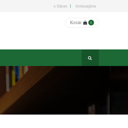
A fiókom
Kívánságlista
Kosár
0