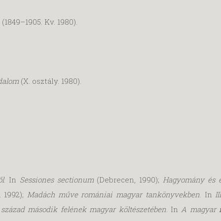
(1849–1905. Kv. 1980).
dalom
(X. osztály. 1980).
ől
. In
Sessiones sectionum
(Debrecen, 1990);
Hagyomány és 
. 1992);
Madách műve romániai magyar tankönyvekben
. In
I
. század második felének magyar költészetében
. In
A magyar