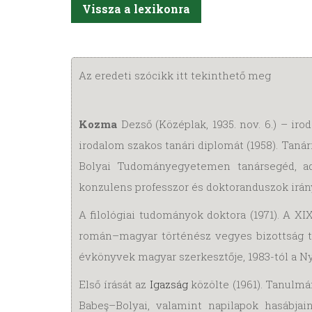
Vissza a lexikonra
Az eredeti szócikk itt tekinthető meg
Kozma
Dezső (Középlak, 1935. nov. 6.) – i
irodalom szakos tanári diplomát (1958). Tanár
Bolyai Tudományegyetemen tanársegéd, adj
konzulens professzor és doktoranduszok irán
A filológiai tudományok doktora (1971). A X
román–magyar történész vegyes bizottság t
évkönyvek magyar szerkesztője, 1983-tól a Ny
Első írását az
Igazság
közölte (1961). Tanulmá
Babeş–Bolyai, valamint napilapok hasábjai