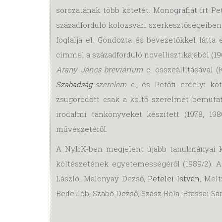
sorozatának több kötetét. Monográfiát írt Pe
századforduló kolozsvári szerkesztőségeiben
foglalja el. Gondozta és bevezetőkkel látta 
címmel a századforduló novellisztikájából (19
Arany János breviárium
c. összeállításával 
Szabadság
-szerelem
c., és Petőfi erdélyi k
zsugorodott csak a költő szerelmét bemut
irodalmi tankönyveket készített (1978, 1
művészetéről.
A NyIrK-ben megjelent újabb tanulmányai köz
költészetének egyetemességéről (1989/2).
László, Malonyay Dezső,
Petelei István
, Melt
Bede Jób, Szabó Dezső, Szász Béla, Brassai S