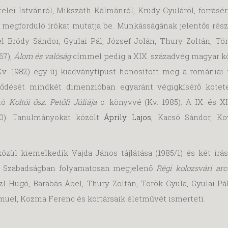
telei Istvánról, Mikszáth Kálmánról, Krúdy Gyuláról, forrásé
 megforduló írókat mutatja be. Munkásságának jelentős rés
el Bródy Sándor, Gyulai Pál, József Jolán, Thury Zoltán, T
67),
Álom és valóság
címmel pedig a XIX. századvég magyar köl
(Kv. 1982) egy új kiadványtípust honosított meg a romániai
ötődését mindkét dimenzióban egyaránt végigkísérő köte
ató
Koltói ősz. Petőfi Júliája
c. könyvvé (Kv. 1985). A IX. és X
980). Tanulmányokat közölt
Áprily Lajos
, Kacsó Sándor, K
ül kiemelkedik Vajda János tájlátása (1985/1) és két írása
 A Szabadságban folyamatosan megjelenő
Régi kolozsvári arc
zl Hugó, Barabás Ábel, Thury Zoltán, Török Gyula, Gyulai Pál,
ámuel, Kozma Ferenc és kortársaik életművét ismerteti.