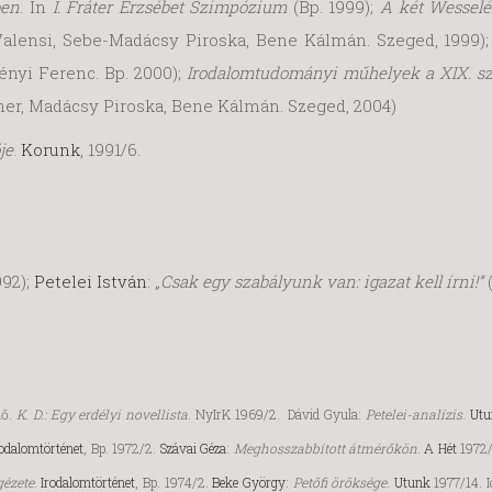
ben
. In
I. Fráter Erzsébet Szimpózium
(Bp. 1999);
A két Wessel
Valensi, Sebe-Madácsy Piroska, Bene Kálmán. Szeged, 1999)
ényi Ferenc. Bp. 2000);
Irodalomtudományi műhelyek a XIX. sz
ffner, Madácsy Piroska, Bene Kálmán. Szeged, 2004)
je
.
Korunk
, 1991/6.
992);
Petelei István
:
„Csak egy szabályunk van: igazat kell írni!”
(
uő.
K. D.: Egy erdélyi novellista
. NyIrK 1969/2. Dávid Gyula:
Petelei-analízis
.
Utu
rodalomtörténet
, Bp. 1972/2.
Szávai Géza
:
Meghosszabbított átmérőkön
.
A Hét
1972/
gézete
.
Irodalomtörténet
, Bp. 1974/2.
Beke György
:
Petőfi öröksége
.
Utunk
1977/14. 