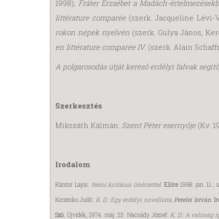
1998);
Fráter Erzsébet a Madách-értelmezések
littérature comparée
(szerk. Jacqueline Lévi-
rokon népek nyelvén
(szerk. Gulya János, Ker
en littérature comparée IV
. (szerk. Alain Scha
A polgárosodás útját kereső erdélyi falvak segítő
Szerkesztés
Mikszáth Kálmán:
Szent Péter esernyője
(Kv. 1
Irodalom
Kántor Lajos:
Némi kritikusi önérzettel
.
Előre
1968. jan. 11.; 
Kiczenko Judit:
K. D.: Egy erdélyi novellista,
Petelei István
.
I
Szó
, Újvidék, 1974. máj. 25. Nacsády József:
K. D.: A valóság i