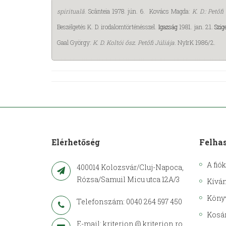
spirituală
. Scânteia 1978. jún. 6. Kovács Magda:
K. D.: Petőf
Beszélgetés K. D. irodalomtörténésszel.
Igazság
1981. jan. 21.
Szig
Gaal György:
K. D. Koltói ősz. Petőfi Júliája
. NyIrK 1986/2.
Elérhetőség
Felha
A fió
400014 Kolozsvár/Cluj-Napoca,
Rózsa/Samuil Micu utca 12A/3
Kíván
Köny
Telefonszám: 0040 264 597 450
Kosá
E-mail: kriterion @ kriterion.ro