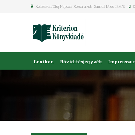
Kolozsvár/Cluj Napoca, Rózsa u./str. Samuil Micu 12A/3
0
Lexikon
Rövidítésjegyzék
Impresszu