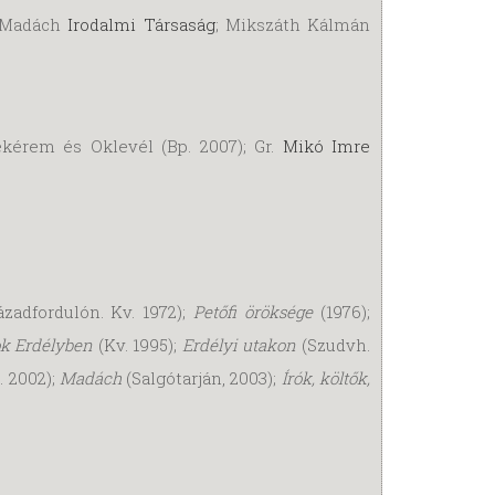
; Madách
Irodalmi Társaság
; Mikszáth Kálmán
ékérem és Oklevél (Bp. 2007); Gr.
Mikó Imre
zadfordulón. Kv. 1972);
Petőfi öröksége
(1976);
ok Erdélyben
(Kv. 1995);
Erdélyi utakon
(Szudvh.
. 2002);
Madách
(Salgótarján, 2003);
Írók, költők,