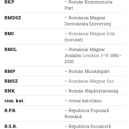
RKP
– Román Kommunista
Párt
RMDSZ
– Romániai Magyar
Demokrata Szövetség
RMI
–
Romániai Magyar Írók
(sorozat)
RMIL
–
Romániai Magyar
Irodalmi
Lexikon
.
I–V. 1981–
2010.
RMP
– Román Munkáspárt
RMSZ
–
Romániai Magyar Szó
RNK
– Román Népköztársaság
róm. kat.
– római katolikus
R.P.R.
– Republica Populară
Română
R.S.R.
– Republica Socialistă