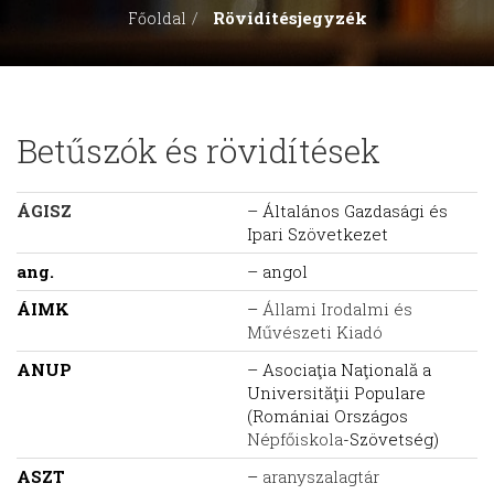
Rövidítésjegyzék
Főoldal
Betűszók és rövidítések
ÁGISZ
– Általános Gazdasági és
Ipari Szövetkezet
ang.
– angol
ÁIMK
–
Állami Irodalmi és
Művészeti Kiadó
ANUP
– Asociaţia Naţională a
Universităţii Populare
(Romániai Országos
Népfőiskola
-Szövetség)
ASZT
–
aranyszalagtár