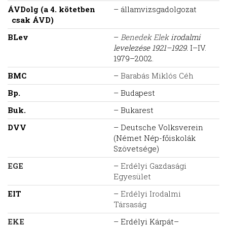
ÁVDolg (a 4. kötetben
– államvizsgadolgozat
csak ÁVD)
BLev
–
Benedek Elek
irodalmi
levelezése 1921–1929.
I–IV.
1979–2002.
BMC
–
Barabás Miklós Céh
Bp.
– Budapest
Buk.
– Bukarest
DVV
– Deutsche Volksverein
(Német Nép-főiskolák
Szövetsége)
EGE
–
Erdélyi Gazdasági
Egyesület
EIT
–
Erdélyi Irodalmi
Társaság
EKE
– Erdélyi Kárpát–