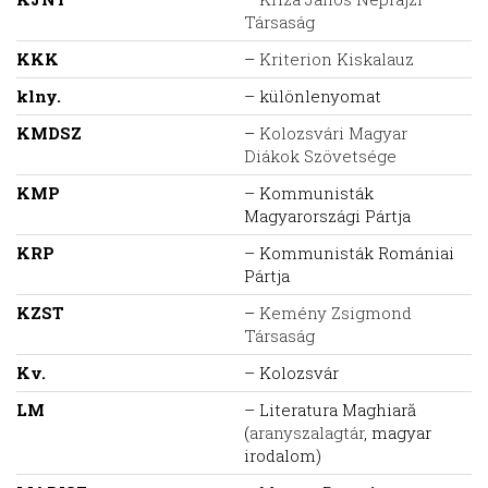
Társaság
KKK
–
Kriterion Kiskalauz
klny.
– különlenyomat
KMDSZ
–
Kolozsvári Magyar
Diákok Szövetsége
KMP
– Kommunisták
Magyarországi Pártja
KRP
– Kommunisták Romániai
Pártja
KZST
–
Kemény Zsigmond
Társaság
Kv.
– Kolozsvár
LM
– Literatura Maghiară
(
aranyszalagtár
, magyar
irodalom)