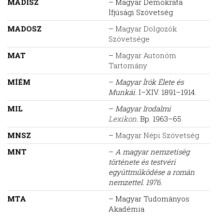
MADISZ
– Magyar Demokrata
Ifjúsági Szövetség
MADOSZ
–
Magyar Dolgozók
Szövetsége
MAT
–
Magyar Autonóm
Tartomány
MÍÉM
–
Magyar Írók Élete és
Munkái.
I–XIV. 1891–1914.
MIL
–
Magyar Irodalmi
Lexikon
.
Bp. 1963–65.
MNSZ
–
Magyar Népi Szövetség
MNT
–
A magyar nemzetiség
története és testvéri
együttműködése a román
nemzettel. 1976.
MTA
– Magyar Tudományos
Akadémia