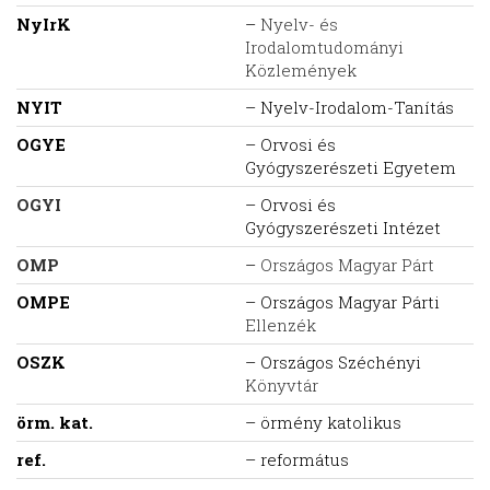
NyIrK
–
Nyelv- és
Irodalomtudományi
Közlemények
NYIT
– Nyelv-Irodalom-Tanítás
OGYE
– Orvosi és
Gyógyszerészeti Egyetem
OGYI
– Orvosi és
Gyógyszerészeti Intézet
OMP
–
Országos Magyar Párt
OMPE
– Országos Magyar Párti
Ellenzék
OSZK
– Országos Széchényi
Könyvtár
örm. kat.
– örmény katolikus
ref.
– református