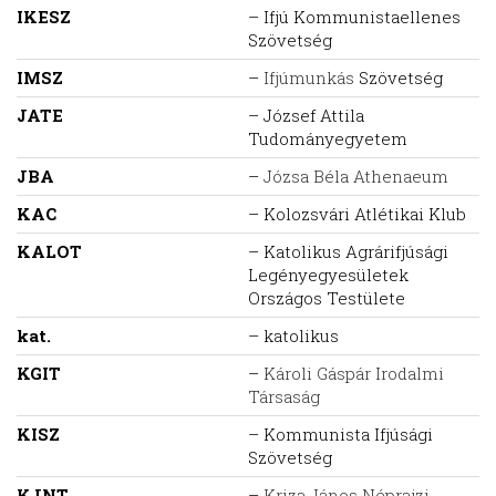
IKESZ
– Ifjú Kommunistaellenes
Szövetség
IMSZ
–
Ifjúmunkás
Szövetség
JATE
– József Attila
Tudományegyetem
JBA
–
Józsa Béla Athenaeum
KAC
– Kolozsvári Atlétikai Klub
KALOT
– Katolikus Agrárifjúsági
Legényegyesületek
Országos Testülete
kat.
– katolikus
KGIT
–
Károli Gáspár Irodalmi
Társaság
KISZ
– Kommunista Ifjúsági
Szövetség
KJNT
–
Kriza János Néprajzi