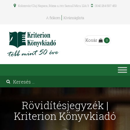
Kolozsvár/Cluj Napoca, Rózsa u./str. Samuil Micu 12A/3
0040 264 597 450
A fiókom
Kívánságlista
Kosár
0
Rövidítésjegyzék |
Kriterion Könyvkiadó