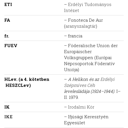
ETI
–
Erdélyi Tudományos
Intézet
FA
– Fonoteca De Aur
(
aranyszalagtár
)
fr.
– francia
FUEV
– Föderalische Union der
Europäischer
Volksgruppen (Európai
Népcsoportok Föderatív
Uniója)
HLev. (a 4. kötetben
–
A Helikon és az
Erdélyi
HESZCLev)
Szépmíves Céh
levelesládája (1924–1944).
I–
II. 1979.
IK
–
Irodalmi Kör
IKE
– Ifjúsági Keresztyén
Egyesület