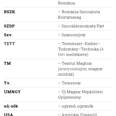
România
RSZK
– Románia Szocialista
Köztársaság
SZDP
– Szociáldemokrata Párt
Szv.
– Szamosújvár
TETT
– Természet–Ember–
Tudomány–Technika (
A
Hét
melléklete)
TM
– Teatrul Maghiar
(
aranyszalagtár
, magyar
színház)
Tv.
– Temesvár
UMNGY
– Új Magyar Népköltési
Gyűjtemény
uő; uők
– ugyanő; ugyanők
USA
– Amerikai Egyesült