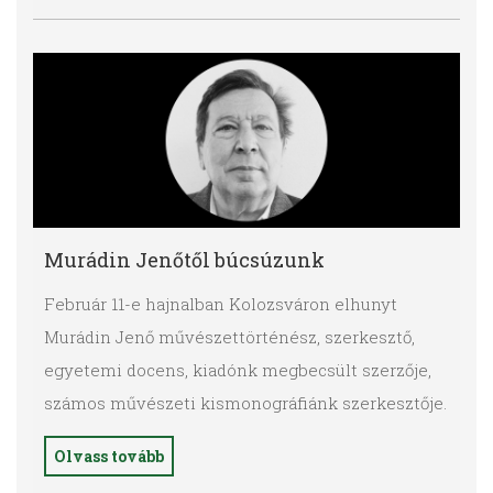
Murádin Jenőtől búcsúzunk
Február 11-e hajnalban Kolozsváron elhunyt
Murádin Jenő
művészettörténész, szerkesztő,
egyetemi docens, kiadónk megbecsült szerzője,
számos művészeti kismonográfiánk szerkesztője.
Olvass tovább