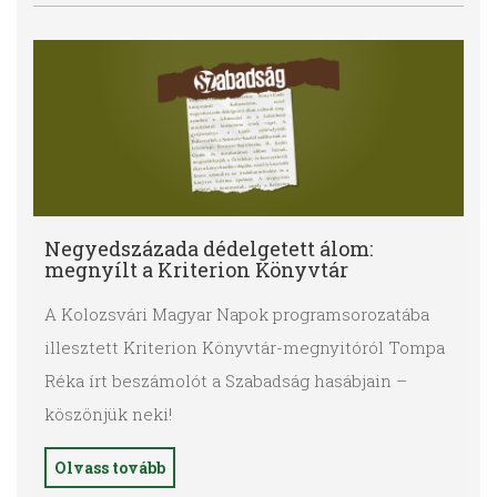
Negyedszázada dédelgetett álom:
megnyílt a Kriterion Könyvtár
A Kolozsvári Magyar Napok programsorozatába
illesztett Kriterion
Könyvtár
-megnyitóról Tompa
Réka írt beszámolót a
Szabadság
hasábjain –
köszönjük neki!
Olvass tovább