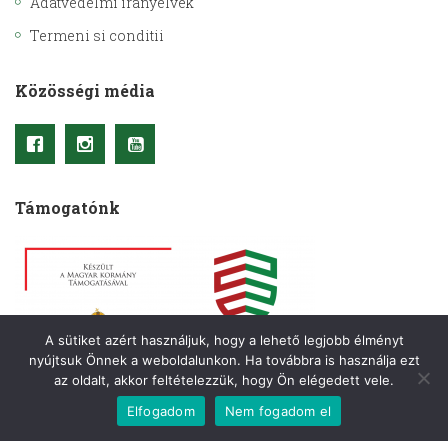
Adatvédelmi irányelvek
Termeni si conditii
Közösségi média
Támogatónk
A sütiket azért használjuk, hogy a lehető legjobb élményt
nyújtsuk Önnek a weboldalunkon. Ha továbbra is használja ezt
az oldalt, akkor feltételezzük, hogy Ön elégedett vele.
Elfogadom
Nem fogadom el