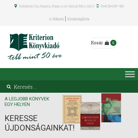
Kolozsvár/Cluj Napoca, Rózsa u./str. Samuil Micu 12A/3
0040 264 597 450
A fiókom
Kívánságlista
Kosár
0
A LEGJOBB KÖNYVEK
EGY HELYEN
KERESSE
ÚJDONSÁGAINKAT!