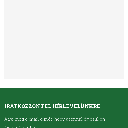
IRATKOZZON FEL HÍRLEVELÜNKRE
Adja meg e-mail címét, hogy azonnal értesüljön
újdonságainkról.