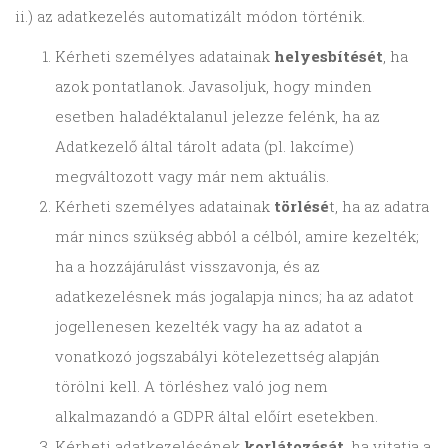
ii.) az adatkezelés automatizált módon történik.
Kérheti személyes adatainak
helyesbítését
, ha
azok pontatlanok. Javasoljuk, hogy minden
esetben haladéktalanul jelezze felénk, ha az
Adatkezelő által tárolt adata (pl. lakcíme)
megváltozott vagy már nem aktuális.
Kérheti személyes adatainak
törlésé
t, ha az adatra
már nincs szükség abból a célból, amire kezelték;
ha a hozzájárulást visszavonja, és az
adatkezelésnek más jogalapja nincs; ha az adatot
jogellenesen kezelték vagy ha az adatot a
vonatkozó jogszabályi kötelezettség alapján
törölni kell. A törléshez való jog nem
alkalmazandó a GDPR által előírt esetekben.
Kérheti adatkezelésének
korlátozását
, ha vitatja a