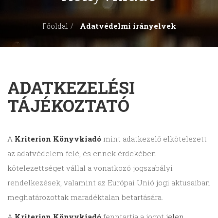
Adatvédelmi irányelvek
Főoldal
ADATKEZELÉSI
TÁJÉKOZTATÓ
A
Kriterion Könyvkiadó
mint adatkezelő elkötelezett
az adatvédelem felé, és ennek érdekében
kötelezettséget vállal a vonatkozó jogszabályi
rendelkezések, valamint az Európai Unió jogi aktusaiban
meghatározottak maradéktalan betartására.
A
Kriterion Könyvkiadó
fenntartja a jogot
jelen