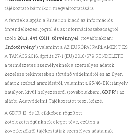
tájékoztató bármikori megváltoztatására.
A fentiek alapján a Kriterion kiadó az információs
önrendelkezési jogról és az információszabadságról
szóló
2011. évi CXII. törvénnyel
, (továbbiakban:
„
Infotörvény
”) valamint a AZ EURÓPAI PARLAMENT ÉS
A TANÁCS 2016. április 27-i (EU) 2016/679 RENDELETE –
a természetes személyeknek a személyes adatok
kezelése tekintetében történő védelméről és az ilyen
adatok szabad áramlásáról, valamint a 95/46/EK irányelv
hatályon kívül helyezéséről (továbbiakban: „
GDPR”
) az
alábbi Adatvédelmi Tájékoztatót teszi közzé.
A GDPR 12. és 13. cikkében rögzített
kötelezettségünknek eleget téve, ezúton a
következőkről tájékoztatjuk személyes adatainak