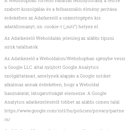
A Webshopban történő vásárlás lebonyolítása, a testre
szabott kiszolgálás és a felhasználói élmény javítása
érdekében az Adatkezelő a számítógépén kis
adatállományt, ún. cookie-t („süti”) helyez el.
Az Adatkezelő Weboldalán jelenleg az alábbi típusú
sütik találhatók:
Az Adatkezelő a Weboldalon/Webshopban igénybe veszi
a Google LLC. által nyújtott Google Analytics
szolgáltatásait, amelynek alapján a Google sütiket
alkalmaz annak érdekében, hogy a Weboldal
használatát, látogatottságát elemezze. A Google
Analytics adatkezeléséről többet az alábbi címen talál:
https://www.google.com/intl/hu/policies/privacy/partne
rs/.