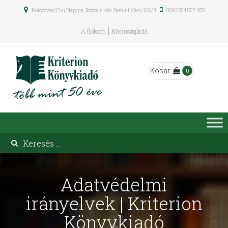
Kolozsvár/Cluj Napoca, Rózsa u./str. Samuil Micu 12A/3
0040 264 597 450
A fiókom
Kívánságlista
Kosár
0
Adatvédelmi
irányelvek | Kriterion
Könyvkiadó