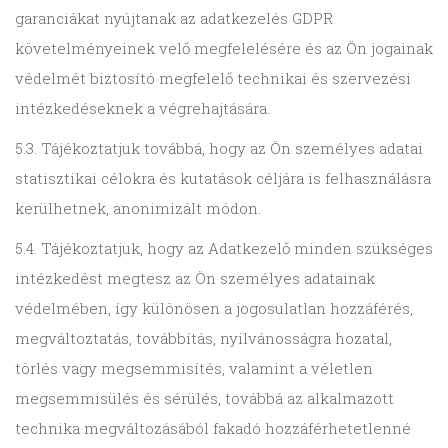
garanciákat nyújtanak az adatkezelés GDPR
követelményeinek velő megfelelésére és az Ön jogainak
védelmét biztosító megfelelő technikai és szervezési
intézkedéseknek a végrehajtására.
5.3. Tájékoztatjuk továbbá, hogy az Ön személyes adatai
statisztikai célokra és kutatások céljára is felhasználásra
kerülhetnek, anonimizált módon.
5.4. Tájékoztatjuk, hogy az Adatkezelő minden szükséges
intézkedést megtesz az Ön személyes adatainak
védelmében, így különösen a jogosulatlan hozzáférés,
megváltoztatás, továbbítás, nyilvánosságra hozatal,
törlés vagy megsemmisítés, valamint a véletlen
megsemmisülés és sérülés, továbbá az alkalmazott
technika megváltozásából fakadó hozzáférhetetlenné