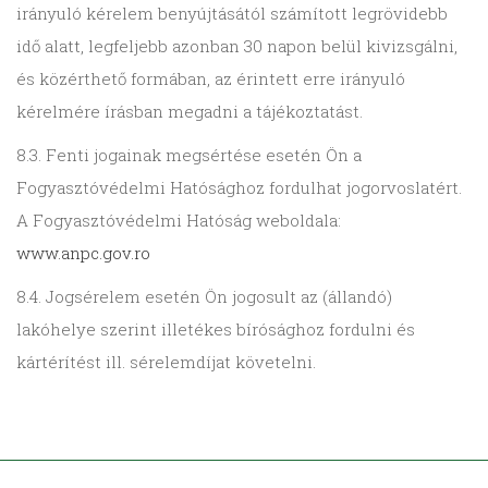
irányuló kérelem benyújtásától számított legrövidebb
idő alatt, legfeljebb azonban 30 napon belül kivizsgálni,
és közérthető formában, az érintett erre irányuló
kérelmére írásban megadni a tájékoztatást.
8.3. Fenti jogainak megsértése esetén Ön a
Fogyasztóvédelmi Hatósághoz fordulhat jogorvoslatért.
A Fogyasztóvédelmi Hatóság weboldala:
www.anpc.gov.ro
8.4. Jogsérelem esetén Ön jogosult az (állandó)
lakóhelye szerint illetékes bírósághoz fordulni és
kártérítést ill. sérelemdíjat követelni.