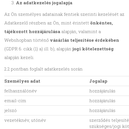
Az adatkezelés jogalapja
Az Ön személyes adatainak fentiek szerinti kezelését az
Adatkezelő részben az Ön, mint érintett
önkéntes,
tájékozott hozzájárulása
alapján, valamint a
Webshopban történő
vásárlás teljesítése érdekében
(GDPR 6. cikk (1) a) ill. b), alapján
jogi kötelezettség
alapján kezeli.
2.2 pontban foglalt adatkezelés során
Személyes adat
Jogalap
felhasználónév
hozzájárulás
email-cím
hozzájárulás
jelszó
hozzájárulás
vezetéknév, utónév
szerződés teljesít
szükséges/jogi kö