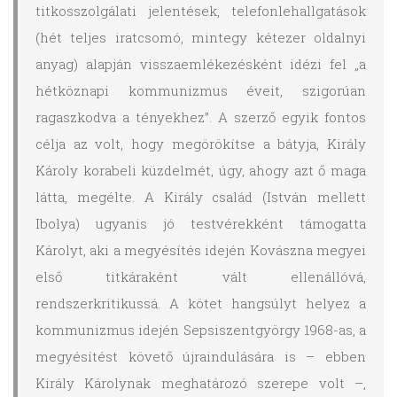
titkosszolgálati jelentések, telefonlehallgatások
(hét teljes iratcsomó, mintegy kétezer oldalnyi
anyag) alapján visszaemlékezésként idézi fel „a
hétköznapi kommunizmus éveit, szigorúan
ragaszkodva a tényekhez”. A szerző egyik fontos
célja az volt, hogy megörökítse a bátyja, Király
Károly korabeli küzdelmét, úgy, ahogy azt ő maga
látta, megélte. A Király család (István mellett
Ibolya) ugyanis jó testvérekként támogatta
Károlyt, aki a megyésítés idején Kovászna megyei
első titkáraként vált ellenállóvá,
rendszerkritikussá. A kötet hangsúlyt helyez a
kommunizmus idején Sepsiszentgyörgy 1968-as, a
megyésítést követő újraindulására is – ebben
Király Károlynak meghatározó szerepe volt –,