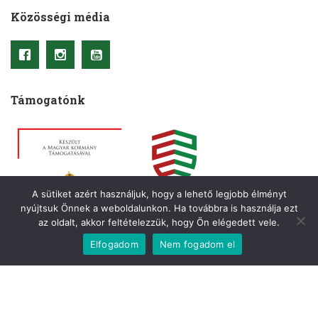
Közösségi média
Támogatónk
A sütiket azért használjuk, hogy a lehető legjobb élményt
nyújtsuk Önnek a weboldalunkon. Ha továbbra is használja ezt
az oldalt, akkor feltételezzük, hogy Ön elégedett vele.
Elfogadom
Nem fogadom el
Copyright © 2021– Kriterion. Minden jog fenntartva.
A honlapot készítette
:
OkkWebMedia