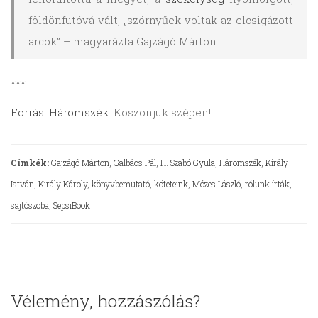
földönfutóvá vált, „szörnyűek voltak az elcsigázott
arcok” – magyarázta Gajzágó Márton.
***
Forrás
:
Háromszék
. Köszönjük szépen!
Címkék:
Gajzágó Márton
,
Galbács Pál
,
H. Szabó Gyula
,
Háromszék
,
Király
István
,
Király Károly
,
könyvbemutató
,
köteteink
,
Mózes László
,
rólunk írták
,
sajtószoba
,
SepsiBook
Vélemény, hozzászólás?