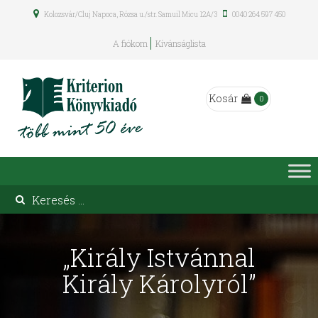
Kolozsvár/Cluj Napoca, Rózsa u./str. Samuil Micu 12A/3
0040 264 597 450
A fiókom
Kívánságlista
Kosár
0
„Király Istvánnal
Király Károlyról”