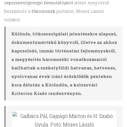
sepsiszentgyörgyi bemutatójáról
jelent meg rövid
beszámoló a
Háromszék
portálon, Mózes László
tollából.
Különös, titkosszolgálati jelentésekre alapozó,
dokumentumértékű könyvről, illetve az ahhoz
kapcsolódó, immár történelmi fejleményekről,
a megyésítés háromszéki vonatkozásairól
hallhattak a székelyföldi hatvanas, hetvenes,
nyolcvanas évek iránt érdeklődők pénteken
kora délután a Köröndön, a kolozsvári
Kriterion Kiadó rendezvényén.