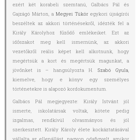
ezért két korabeli szemtanú, Galbács Pál és
Gajzágó Márton, a
Megyei Tükör
egykori újságírói
beszéltek az akkori történésekről, idézték fel a
Király Károlyhoz fűződő emlékeiket. Ezt az
időszakot meg kell ismernünk, az akkori
vezetőkről reális képet kell alkotnunk, hogy
megértsük a kort és megértsük magunkat, a
jövőnket is – hangsúlyozta H.
Szabó Gyula
,
kiemelve, hogy e könyv egy személyes
történetekre is alapozó kordokumentum.
Galbács Pál megjegyezte: Király Istvánt jól
ismerte, iskolatársak voltak, kötete pedig
izgalmas, rendkívül olvasmányos és jól
szerkesztett. Király Károly élete kockáztatásával
vállalta az ellenállást, nagyon odafigyelt, amikor