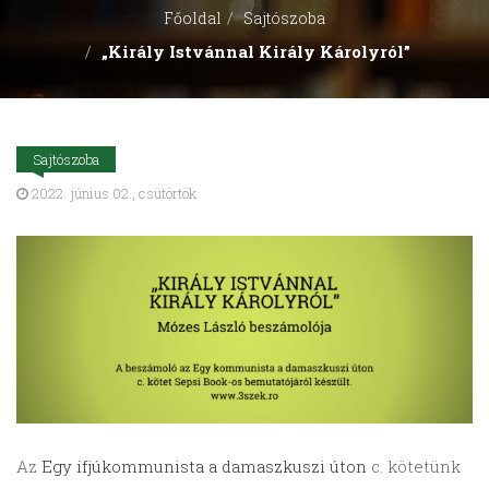
Főoldal
Sajtószoba
„Király Istvánnal Király Károlyról”
Sajtószoba
2022. június 02., csütörtök
Az
Egy ifjúkommunista a damaszkuszi úton
c. kötetünk