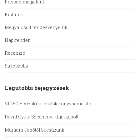
Frissen megjelent
Kishírek
Megvalósult rendezvényeink
Napirenden
Recenzió
Sajtószoba
Legutóbbi bejegyzések
VIDEÓ – Vízaknai csaták könyvbemutató
Dávid Gyula Széchenyi-díjat kapott
Murádin Jenőtől búcsúzunk