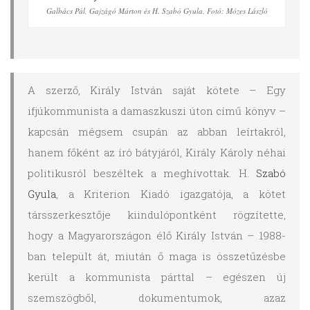
Galbács Pál, Gajzágó Márton és H. Szabó Gyula. Fotó: Mózes László
A szerző, Király István saját kötete – Egy
ifjúkommunista a damaszkuszi úton című könyv –
kapcsán mégsem csupán az abban leírtakról,
hanem főként az író bátyjáról, Király Károly néhai
politikusról beszéltek a meghívottak. H.
Szabó
Gyula
, a Kriterion Kiadó igazgatója, a kötet
társszerkesztője kiindulópontként rögzítette,
hogy a Magyarországon élő Király István – 1988-
ban települt át, miután ő maga is összetűzésbe
került a kommunista párttal – egészen új
szemszögből, dokumentumok, azaz