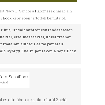
ót Nagy B. Sándor a
Háromszék
hasábjain
i Book
keretében tartottak bemutatót.
itikus, irodalomtörténész rendszeresen
eivel, értelmezéseivel, közel tizenöt
 irodalom alkotóit és folyamatait
eráló György Evelin pénteken a SepsiBook
psiBook
 és általában a kritikaírásról
Zsidó