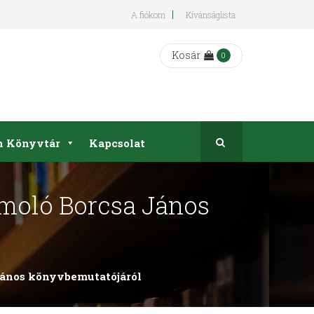
A fiókom
Kívánságlista
Kosár
0
on Könyvtár
Kapcsolat
ámoló Borcsa János
János könyvbemutatójáról