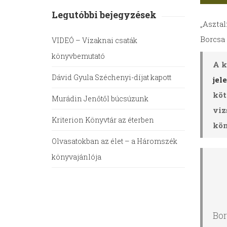
Legutóbbi bejegyzések
„Asztal
Borcsa
VIDEÓ – Vízaknai csaták
könyvbemutató
A k
Dávid Gyula Széchenyi-díjat kapott
jel
köt
Murádin Jenőtől búcsúzunk
viz
Kriterion Könyvtár az éterben
kön
Olvasatokban az élet – a Háromszék
könyvajánlója
Bor