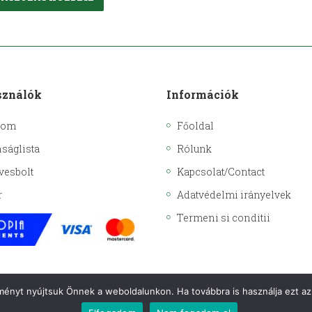
sználók
Információk
kom
Főoldal
ságlista
Rólunk
vesbolt
Kapcsolat/Contact
r
Adatvédelmi irányelvek
Termeni si conditii
lményt nyújtsuk Önnek a weboldalunkon. Ha továbbra is használja ezt az 