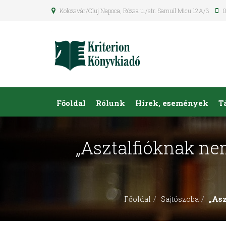
Kolozsvár/Cluj Napoca, Rózsa u./str. Samuil Micu 12A/3
0
Főoldal
Rólunk
Hírek, események
T
„Asztalfióknak ne
„Asz
Főoldal
Sajtószoba