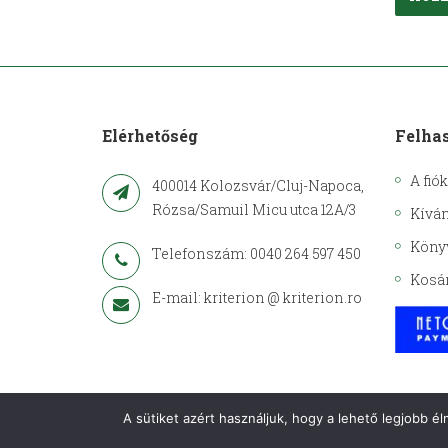
Elérhetőség
Felha
A fió
400014 Kolozsvár/Cluj-Napoca,
Rózsa/Samuil Micu utca 12A/3
Kíván
Köny
Telefonszám: 0040 264 597 450
Kosá
E-mail: kriterion @ kriterion.ro
A sütiket azért használjuk, hogy a lehető legjobb é