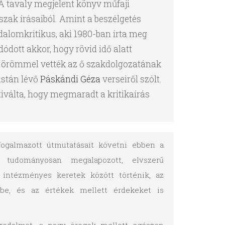
. A tavaly megjelent könyv műfaji
zak írásaiból. Amint a beszélgetés
odalomkritikus, aki 1980-ban írta meg
dott akkor, hogy rövid idő alatt
ez örömmel vették az ő szakdolgozatának
istán lévő
Páskándi Géza
verseiről szólt.
tiválta, hogy megmaradt a kritikaírás
ogalmazott útmutatásait követni ebben a
, tudományosan megalapozott, elvszerű
intézményes keretek között történik, az
be, és az értékek mellett érdekeket is