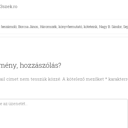
:
3szek.ro
:
beszámoló
,
Borcsa János
,
Háromszék
,
könyvbemutató
,
köteteink
,
Nagy B. Sándor
,
Se
mény, hozzászólás?
ail címet nem tesszük közzé.
A kötelező mezőket
*
karakterre