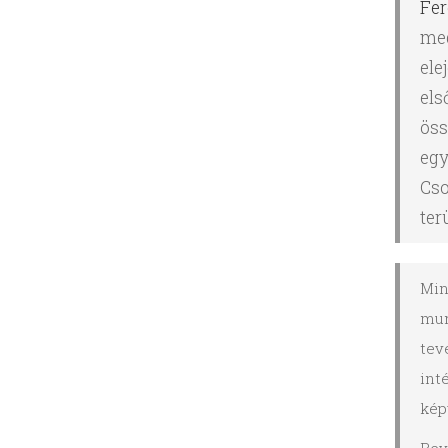
Fer
meg
ele
els
öss
egy
Cso
ter
Min
mun
tev
int
kép