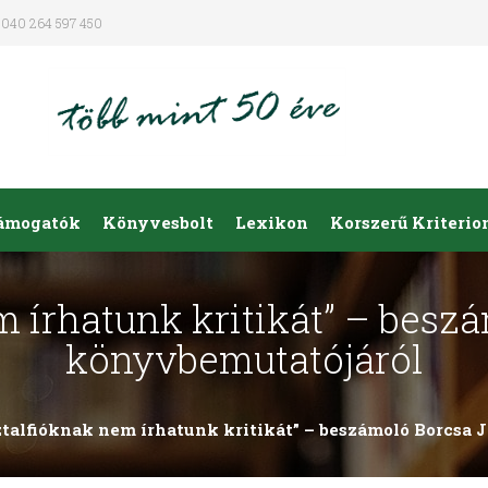
040 264 597 450
ámogatók
Könyvesbolt
Lexikon
Korszerű Kriteri
m írhatunk kritikát” – besz
könyvbemutatójáról
talfióknak nem írhatunk kritikát” – beszámoló Borcsa 