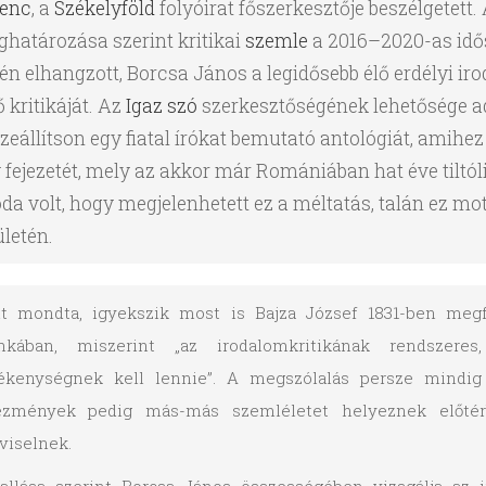
enc
, a
Székelyföld
folyóirat főszerkesztője beszélgetett
határozása szerint kritikai
szemle
a 2016–2020-as idős
jén elhangzott, Borcsa János a legidősebb élő erdélyi ir
ő kritikáját. Az
Igaz szó
szerkesztőségének lehetősége adó
zeállítson egy fiatal írókat bemutató antológiát, amih
 fejezetét, mely az akkor már Romániában hat éve tiltól
da volt, hogy megjelenhetett ez a méltatás, talán ez mo
ületén.
t mondta, igyekszik most is Bajza József 1831-ben megf
kában, miszerint „az irodalomkritikának rendszeres
ékenységnek kell lennie”. A megszólalás persze mindig 
ézmények pedig más-más szemléletet helyeznek előtér
viselnek.