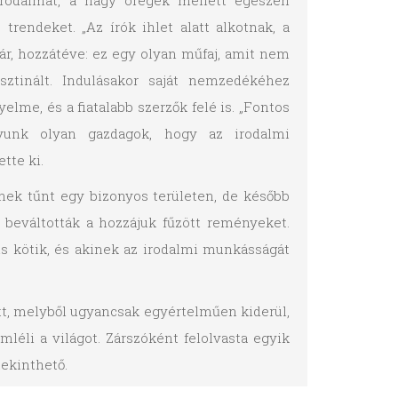
irodalmat, a nagy öregek mellett egészen
s trendeket. „Az írók ihlet alatt alkotnak, a
ár, hozzátéve: ez egy olyan műfaj, amit nem
ztinált. Indulásakor saját nemzedékéhez
elme, és a fiatalabb szerzők felé is. „Fontos
yunk olyan gazdagok, hogy az irodalmi
tte ki.
snek tűnt egy bizonyos területen, de később
ik beváltották a hozzájuk fűzött reményeket.
s kötik, és akinek az irodalmi munkásságát
tt, melyből ugyancsak egyértelműen kiderül,
léli a világot. Zárszóként felolvasta egyik
tekinthető.