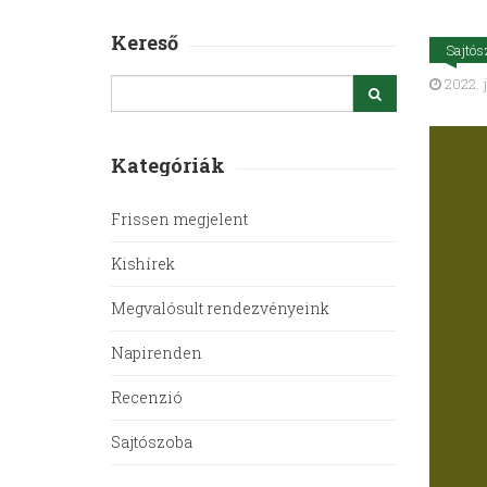
Kereső
Sajtós
2022. j
Kategóriák
Frissen megjelent
Kishírek
Megvalósult rendezvényeink
Napirenden
Recenzió
Sajtószoba