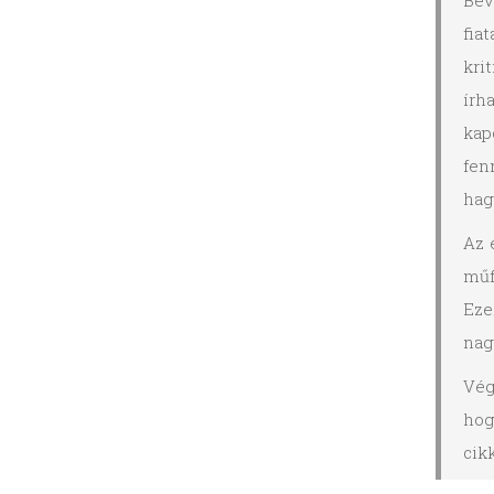
Bev
fia
kri
írh
kap
fen
hag
Az 
műf
Eze
nag
Vég
hog
cikk