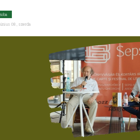
zoba
únius 08., szerda