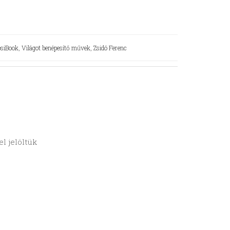
psiBook
,
Világot benépesítő művek
,
Zsidó Ferenc
l jelöltük