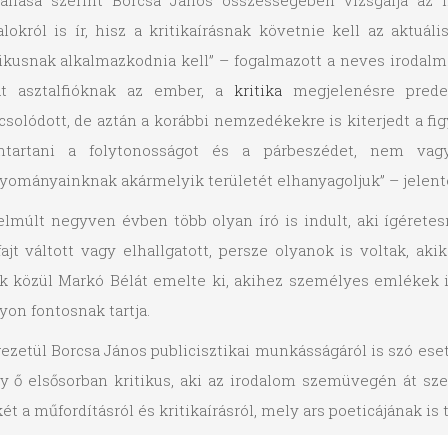
allása szerint Borcsa János összességében vizsgálja az 
talokról is ír, hisz a kritikaírásnak követnie kell az aktuáli
tikusnak alkalmazkodnia kell” – fogalmazott a neves irodalm
at asztalfióknak az ember, a
kritika
megjelenésre predes
csolódott, de aztán a korábbi nemzedékekre is kiterjedt a figy
ntartani a folytonosságot és a párbeszédet, nem vag
yományainknak akármelyik területét elhanyagoljuk” – jelente
elmúlt negyven évben több olyan író is indult, aki ígérete
ajt váltott vagy elhallgatott, persze olyanok is voltak, ak
k közül Markó Bélát emelte ki, akihez személyes emlékek i
yon fontosnak tartja.
ezetül Borcsa János publicisztikai munkásságáról is szó ese
y ő elsősorban kritikus, aki az irodalom szemüvegén át szem
ét a műfordításról és kritikaírásról, mely ars poeticájának is 