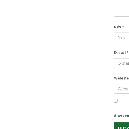
Név
*
E-mail
*
Website
A nevem