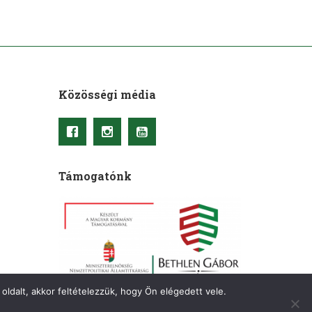
Közösségi média
Támogatónk
oldalt, akkor feltételezzük, hogy Ön elégedett vele.