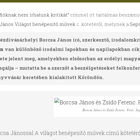
fióknak nem írhatunk kritikát”
címmel írt tartalmas beszámol
 János
Világot benépesítő művek
c. kötetéről, melynek a
Seps
ézdivásárhelyi Borcsa János író, szerkesztő, irodalomkr
en
van különböző irodalmi lapokban és napilapokban cikk
ete jelent meg, amelyekben elsősorban az erdélyi magyar
sgálja – mutatta be a szerzőt a beszélgetéseket felkonf
yvvásár keretében kialakított Köröndön.
Borcsa János és Zsidó Ferenc. Fotó: Se
csa Jánossal A világot benépesítő művek című kötetéről