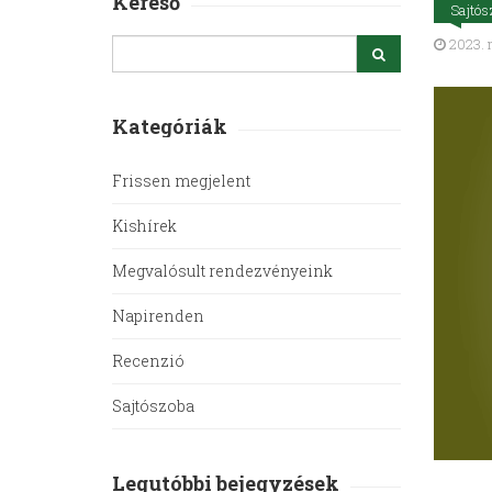
Kereső
Sajtós
2023. m
Kategóriák
Frissen megjelent
Kishírek
Megvalósult rendezvényeink
Napirenden
Recenzió
Sajtószoba
Legutóbbi bejegyzések