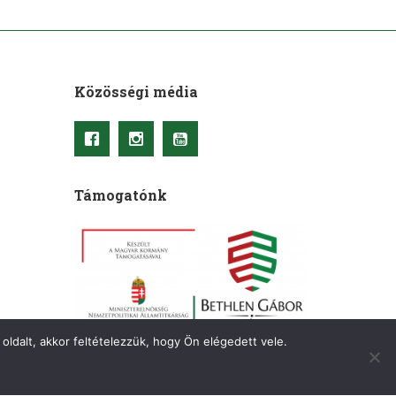
Közösségi média
Támogatónk
oldalt, akkor feltételezzük, hogy Ön elégedett vele.