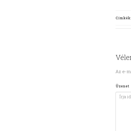
Címkék
Véle
Az e-m
Üzenet