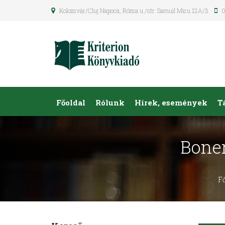
Kolozsvár/Cluj Napoca, Rózsa u./str. Samuil Micu 12A/3
0
Főoldal
Rólunk
Hírek, események
T
Boner
F