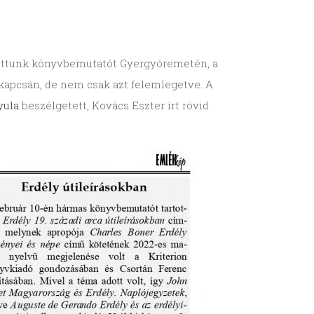
ttunk könyvbemutatót Gyergyóremetén, a
kapcsán, de nem csak azt felemlegetve. A
yula
beszélgetett, Kovács Eszter írt rövid