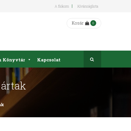
A fiókom
Kívánságlista
Kosár
0
on Könyvtár
Kapcsolat
jártak
ak