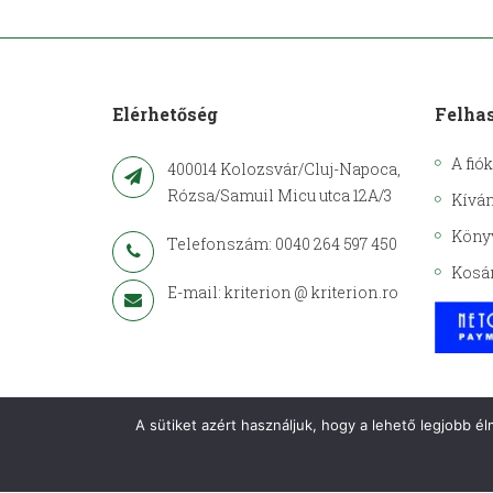
Elérhetőség
Felha
A fió
400014 Kolozsvár/Cluj-Napoca,
Rózsa/Samuil Micu utca 12A/3
Kíván
Köny
Telefonszám: 0040 264 597 450
Kosá
E-mail: kriterion @ kriterion.ro
A sütiket azért használjuk, hogy a lehető legjobb é