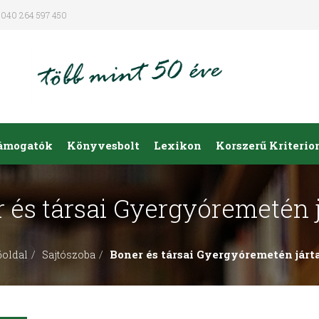
040 264 597 450
ámogatók
Könyvesbolt
Lexikon
Korszerű Kriteri
 és társai Gyergyóremetén 
Boner és társai Gyergyóremetén járt
őoldal
Sajtószoba