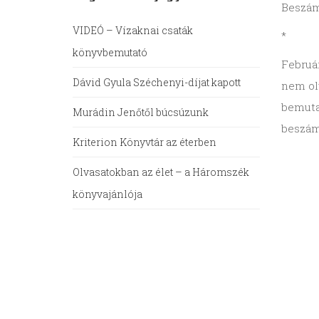
Beszám
VIDEÓ – Vízaknai csaták
*
könyvbemutató
Februá
Dávid Gyula Széchenyi-díjat kapott
nem ol
bemuta
Murádin Jenőtől búcsúzunk
beszám
Kriterion Könyvtár az éterben
Olvasatokban az élet – a Háromszék
könyvajánlója