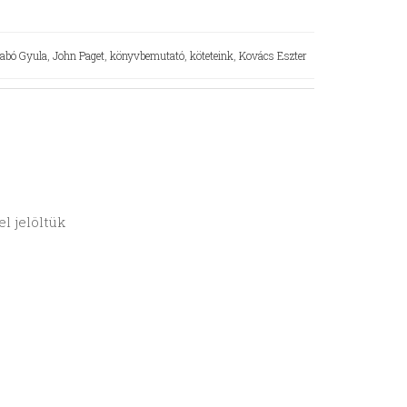
zabó Gyula
,
John Paget
,
könyvbemutató
,
köteteink
,
Kovács Eszter
l jelöltük