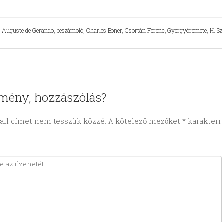
:
Auguste de Gerando
,
beszámoló
,
Charles Boner
,
Csortán Ferenc
,
Gyergyóremete
,
H. S
mény, hozzászólás?
ail címet nem tesszük közzé.
A kötelező mezőket
*
karakterre