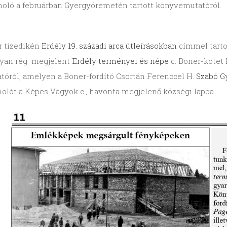
oló a februárban Gyergyóremetén tartott könyvemutatóról.
r tizedikén
Erdély 19. századi arca útleírásokban
címmel tarto
yan rég megjelent
Erdély terményei és népe
c. Boner-kötet 
tóról, amelyen a Boner-fordító Csortán Ferenccel H.
Szabó G
olót a Képes Vagyok c., havonta megjelenő községi lapba.