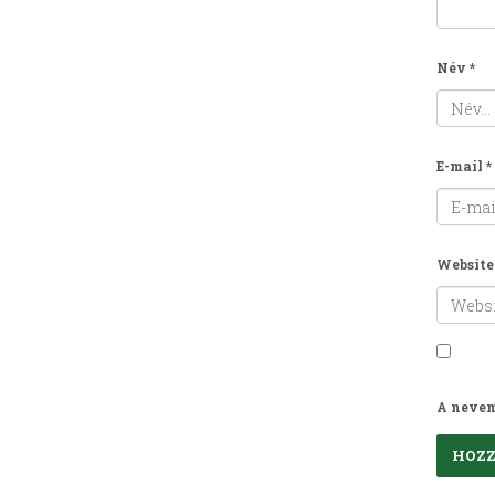
Név
*
E-mail
*
Website
A nevem