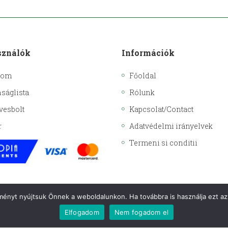
sználók
Információk
kom
Főoldal
ságlista
Rólunk
vesbolt
Kapcsolat/Contact
r
Adatvédelmi irányelvek
Termeni si conditii
lményt nyújtsuk Önnek a weboldalunkon. Ha továbbra is használja ezt az 
Elfogadom
Nem fogadom el