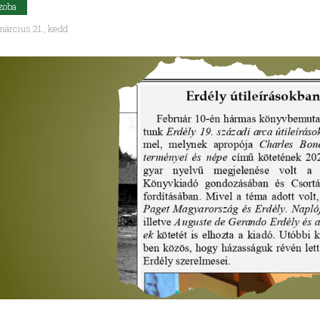
zoba
árcius 21., kedd