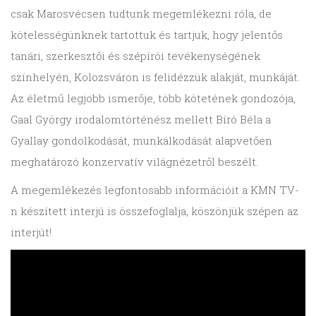
csak Marosvécsen tudtunk megemlékezni róla, de
kötelességünknek tartottuk és tartjuk, hogy jelentős
tanári, szerkesztői és szépírói tevékenységének
színhelyén, Kolozsváron is felidézzük alakját, munkáját.
Az életmű legjobb ismerője, több kötetének gondozója,
Gaal György irodalomtörténész mellett Bíró Béla a
Gyallay gondolkodását, munkálkodását alapvetően
meghatározó konzervatív világnézetről beszélt.
A megemlékezés legfontosabb információit a KMN TV-
n készített interjú is összefoglalja, köszönjük szépen az
interjút!