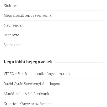
Kishírek
Megvalósult rendezvényeink
Napirenden
Recenzió
Sajtószoba
Legutóbbi bejegyzések
VIDEÓ – Vízaknai csaták könyvbemutató
Dávid Gyula Széchenyi-díjat kapott
Murádin Jenőtől búcsúzunk
Kriterion Könyvtár az éterben