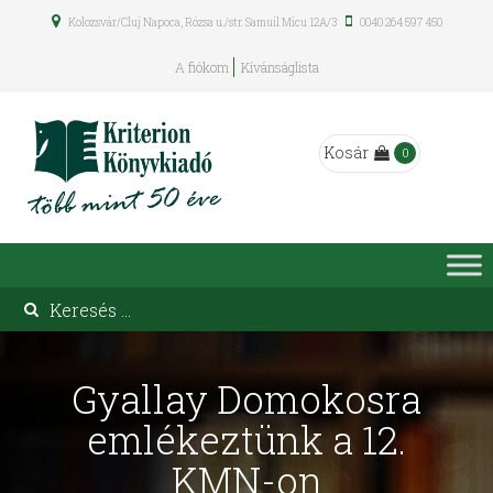
Kolozsvár/Cluj Napoca, Rózsa u./str. Samuil Micu 12A/3
0040 264 597 450
A fiókom
Kívánságlista
Kosár
0
Gyallay Domokosra
emlékeztünk a 12.
KMN-on