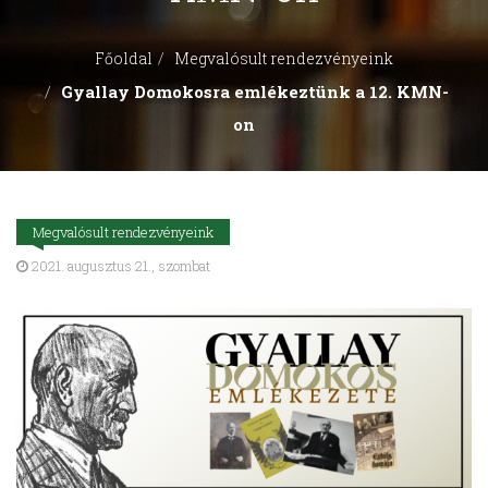
Főoldal
Megvalósult rendezvényeink
Gyallay Domokosra emlékeztünk a 12. KMN-
on
Megvalósult rendezvényeink
2021. augusztus 21., szombat