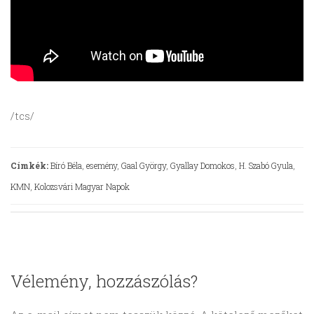
/tcs/
Címkék:
Bíró Béla
,
esemény
,
Gaal György
,
Gyallay Domokos
,
H. Szabó Gyula
,
KMN
,
Kolozsvári Magyar Napok
Vélemény, hozzászólás?