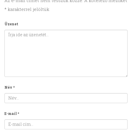
Az e-mail címet nem tesszük közzé.
A kötelező mezőket
*
karakterrel jelöltük
Üzenet
Név
*
E-mail
*