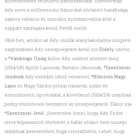
költészetében fellelhető párhuzamokat. Ilyenformán
Ady neve a millenniumi frázisokat elutasító hazafisága,
sajátos vallásos és szociális mondanivalója által a
néppárt zászlajára kerül, Petőfi mellé.
1924-ben, amikor az Ady-szülők aranylakodalma ürügyén
nagyszabású Ady-ünnepségekre kerül sor
Erdély
-szerte,
a
*Vasárnapi Újság
külön Ady-számot jelentet meg
(1924/28) Áprily Lajosnak, Bartalis Jánosnak,
*Szentimrei
Jenőnek
Ady emlékét idéző verseivel,
*Kőmíves Nagy
Lajos
és Nagy Sándor prózai írásaival, zilahi és
érmindszenti riportokkal, a következő (1924/29) számban
pedig részletesen beszámol az ünnepségekről. Ekkor írja
*Szentimrei Jenő:
„Szeretném hinni, hogy Ady Endre
sírva felpanaszolt életbérét a hálás utókor nem ünnepi
alkalmak keresésében fogja visszafizetni. Lehet, hogy