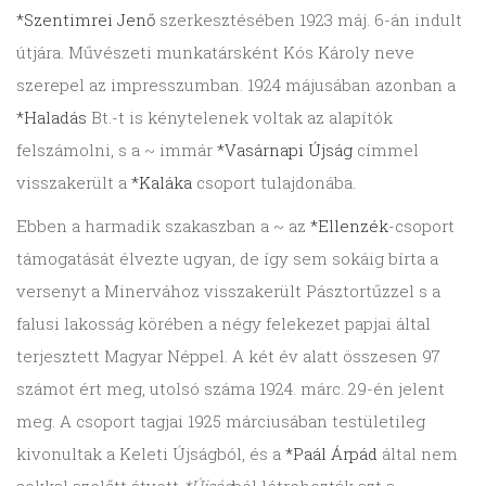
*Szentimrei Jenő
szerkesztésében 1923 máj. 6-án indult
útjára. Művészeti munkatársként Kós Károly neve
szerepel az impresszumban. 1924 májusában azonban a
*Haladás
Bt.-t is kénytelenek voltak az alapítók
felszámolni, s a ~ immár
*Vasárnapi Újság
címmel
visszakerült a
*Kaláka
csoport tulajdonába.
Ebben a harmadik szakaszban a ~ az
*Ellenzék
-csoport
támogatását élvezte ugyan, de így sem sokáig bírta a
versenyt a Minervához visszakerült Pásztortűzzel s a
falusi lakosság körében a négy felekezet papjai által
terjesztett Magyar Néppel. A két év alatt összesen 97
számot ért meg, utolsó száma 1924. márc. 29-én jelent
meg. A csoport tagjai 1925 márciusában testületileg
kivonultak a Keleti Újságból, és a
*Paál Árpád
által nem