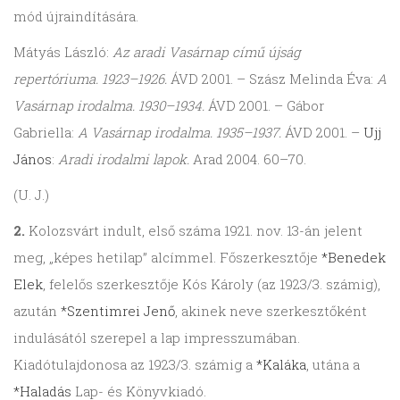
mód újraindítására.
Mátyás László:
Az aradi Vasárnap című újság
repertóriuma. 1923–1926.
ÁVD 2001. – Szász Melinda Éva:
A
Vasárnap irodalma. 1930–1934.
ÁVD 2001. – Gábor
Gabriella:
A Vasárnap irodalma. 1935–1937.
ÁVD 2001. –
Ujj
János
:
Aradi irodalmi lapok.
Arad 2004. 60–70.
(U. J.)
2.
Kolozsvárt indult, első száma 1921. nov. 13-án jelent
meg, „képes hetilap” alcímmel. Főszerkesztője
*Benedek
Elek
, felelős szerkesztője Kós Károly (az 1923/3. számig),
azután
*Szentimrei Jenő
, akinek neve szerkesztőként
indulásától szerepel a lap impresszumában.
Kiadótulajdonosa az 1923/3. számig a
*Kaláka
, utána a
*Haladás
Lap- és Könyvkiadó.