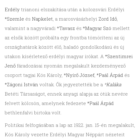
Erdély
trianoni elszakítása után a kolozsvári Erdélyi
*Szemle
és
Napkelet
, a marosvásárhelyi
Zord Idő
,
valamint a nagyváradi
*Tavasz
és
*Magyar Szó
mellett
az elsők között próbálta egy frontba tömöríteni az új
országhatárok között élő, haladó gondolkodású és új
utakon kísérletező erdélyi magyar írókat. A
*Szentimrei
Jenő
fáradozásai nyomán megalakult kezdeményező
csoport tagjai Kós Károly,
*Nyírő József
,
*Paál Árpád
és
*Zágoni István
voltak. Ők jegyeztették be a
*
Kaláka
Betéti Társaságot, ennek anyagi alapja az ötük nevére
felvett kölcsön, amelynek fedezete
*Paál Árpád
bethlenfalvi birtoka volt.
Politikai felfogásában a lap az 1922. jan. 15-én megalakult,
Kós Károly vezette Erdélyi Magyar Néppárt nézeteit