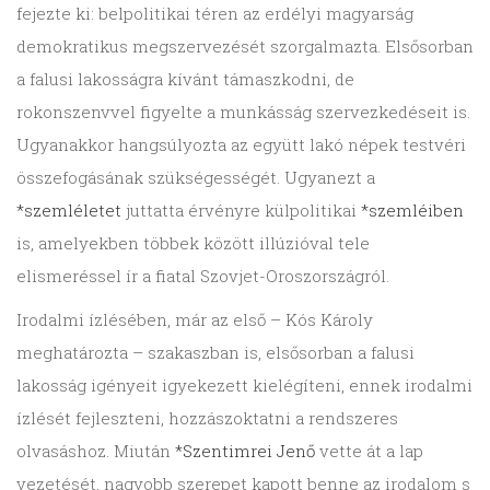
fejezte ki: belpolitikai téren az erdélyi magyarság
demokratikus megszervezését szorgalmazta. Elsősorban
a falusi lakosságra kívánt támaszkodni, de
rokonszenvvel figyelte a munkásság szervezkedéseit is.
Ugyanakkor hangsúlyozta az együtt lakó népek testvéri
összefogásának szükségességét. Ugyanezt a
*szemléletet
juttatta érvényre külpolitikai
*szemléiben
is, amelyekben többek között illúzióval tele
elismeréssel ír a fiatal Szovjet-Oroszországról.
Irodalmi ízlésében, már az első – Kós Károly
meghatározta – szakaszban is, elsősorban a falusi
lakosság igényeit igyekezett kielégíteni, ennek irodalmi
ízlését fejleszteni, hozzászoktatni a rendszeres
olvasáshoz. Miután
*Szentimrei Jenő
vette át a lap
vezetését, nagyobb szerepet kapott benne az irodalom s