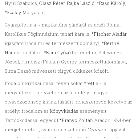
Nyíri Szabolcs,
Olasz Péter
,
Rajka László
,
*Rass Károly
,
*Szalay Mátyás
írt.
Gyarapította a ~ munkatársi gárdáját az aradi Római
Katolikus Főgimnázium tanári kara is:
*Fischer Aladár
igazgató irodalmi és természettudományi,
*Berthe
Nándor
irodalmi,
*Kara Győző
történelmi, Schweitzer
József, Firneisz (Fábián) György természettudományi,
Sima Dezső művészeti tárgyú cikkeket közölt.
Irodalomkritikai írásai révén sokat
*tett
a ~ a
megváltozott helyzetben az új erdélyi magyar
olvasóközönség kialakításáért: rendszeresen követve az
erdélyi irodalom és
könyvkiadás
eseményeit.
Tartózkodással egyedül
*Franyó Zoltán
Aradon 1924-ben
megjelentetett, avantgárd szellemű
Genius
c. lapjával