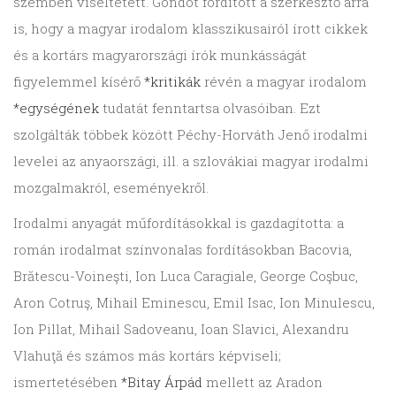
szemben viseltetett. Gondot fordított a szerkesztő arra
is, hogy a magyar irodalom klasszikusairól írott cikkek
és a kortárs magyarországi írók munkásságát
figyelemmel kísérő
*kritikák
révén a magyar irodalom
*egységének
tudatát fenntartsa olvasóiban. Ezt
szolgálták többek között Péchy-Horváth Jenő irodalmi
levelei az anyaországi, ill. a szlovákiai magyar irodalmi
mozgalmakról, eseményekről.
Irodalmi anyagát műfordításokkal is gazdagította: a
román irodalmat színvonalas fordításokban Bacovia,
Brătescu-Voineşti, Ion Luca Cara­giale, George Coşbuc,
Aron Cotruş, Mihail Eminescu, Emil Isac, Ion Minulescu,
Ion Pillat, Mihail Sado­veanu, Ioan Slavici, Alexandru
Vlahuţă és számos más kortárs képviseli;
ismertetésében
*Bitay Árpád
mellett az Aradon