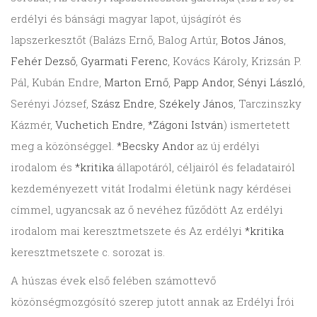
erdélyi és bánsági magyar lapot, újságírót és
lapszerkesztőt (Balázs Ernő, Balog Artúr,
Botos János
,
Fehér Dezső
,
Gyarmati Ferenc
, Kovács Károly, Krizsán P.
Pál, Kubán Endre,
Marton Ernő
,
Papp Andor
,
Sényi László
,
Serényi József,
Szász Endre
,
Székely János
, Tarczinszky
Kázmér,
Vuchetich Endre
,
*Zágoni István
) ismertetett
meg a közönséggel.
*Becsky Andor
az új erdélyi
irodalom és
*kritika
állapotáról, céljairól és feladatairól
kezdeményezett vitát Irodalmi életünk nagy kérdései
címmel, ugyancsak az ő nevéhez fűződött Az erdélyi
irodalom mai keresztmetszete és Az erdélyi
*kritika
keresztmetszete c. sorozat is.
A húszas évek első felében számottevő
közönségmozgósító szerep jutott annak az Erdélyi Írói