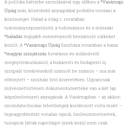
A politika háttérbe szorulásával egy időben a
*Vasárnapi
Újság
más, közérdekű anyagokkal próbálta vonzani a
közönséget: Halad a világ c. rovatában
tudománynépszerűsítő, a tudományos és a műszaki
*haladás
legújabb eseményeiről beszámoló cikkeket
közölt, A
*Vasárnapi Újság
Színháza rovatában a hazai
*magyar színjátszás
hivatásos és műkedvelő
megnyilvánulásairól, a bukaresti és budapesti új
színpadi törekvésekről számolt be számos – ma már
elfelejtett – színházi fotó kíséretében. Ugyancsak
művészettörténeti dokumentumértéke van a két lap
képzőművészeti anyagának. A Vasárnapban – az akkori
nyomdatechnikai lehetőségek korlátozott volta miatt –
legnagyobbrészt vonalas rajzok, linóleummetszetek,
tusrajzok láttak napvilágot (ezek közül nem csak