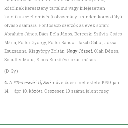
közölnek keresztény tartalmú vagy kifejezetten
katolikus szellemiségű olvasmányt minden korosztályú
olvasó számára. Fontosabb szerzők az évek során:
Ábrahám János, Bács Béla János, Bereczki Szilvia, Csúcs
Mária, Fodor György, Fodor Sándor, Jakab Gábor, Józsa
Zsuzsanna, Kisgyörgy Zoltán,
Nagy József
, Oláh Dénes,
Schuller Mária, Sipos Enikő és sokan mások.
(D. Gy.)
4.
A
*
Temesvári Új Szó
művelődési melléklete 1990. jan.
14. – ápr. 18. között. Összesen 10 száma jelent meg.