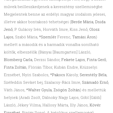
művek beilleszkedjenek a keresztény szellemiségbe.
Megjelentek benne az erdélyi magyar irodalom jelesei,
illetve akkor bontakozó tehetségei (
Berde Mária
,
Dsida
Jenő
, P. Gulácsy Irén, Horváth Imre, Kiss Jenő,
Olosz
Lajos
, Szabó Mária,
*Szemlér
Ferenc,
Tamási Áron
)
mellett a második és a harmadik vonalba sorolható
költők, elbeszélők (Bányai [Baumgarten] László,
Blomberg Carla
, Derzsi Sándor,
Fekete Lajos
,
Finta Gerő
,
Finta Zoltán
, Flórián Tibor, Kubán Endre, Krüzselyi
Erzsébet, Nyíri Szabolcs,
*Pakocs
Károly,
Serestély Béla
,
Széfeddin Sevket bej, Szalacsy-Rácz Imre,
Számadó Ernő
,
Váth János,
*Walter Gyula
,
Zsögön Zoltán
) és mellettük
helyiek (Aradi Zsolt, Dálnoky Nagy Lajos, Göbl [Gáldi]
László, Jékey Vilma, Hallosy Márta, Illy János,
Kövér
Erzsébet
, Pintér Ilona). A katolikus szellemiségű