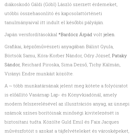
diákoskodó Gáldi (Göbl) László szerzett érdemeket,
utóbbi összehasonlító és kapcsolattörténeti
tanulmányaival itt indult el későbbi pályáján.
Japán versfordításokkal
*Bardócz Árpád
volt
jelen
.
Grafikai, képzőművészeti anyagában Bálint Gyula,
Börtsök Samu, Kóra-Korber Nándor, Odry József,
Pataky
Sándor
, Reichard Piroska, Sima Dezső, Tichy Kálmán,
Virányi Endre munkáit közölte.
A ~ több munkatársának jelent meg kötete a folyóiratot
is előállító Vasárnap Lap- és Könyvkiadónál, amely
modern felszerelésével az illusztrációs anyag, az ünnepi
számok színes borítóinak minőségi kivitelezését is
biztosítani tudta. Közölte Guld Emil és Faix Jacques
művészfotóit s azokat a tájfelvételeket és városképeket,