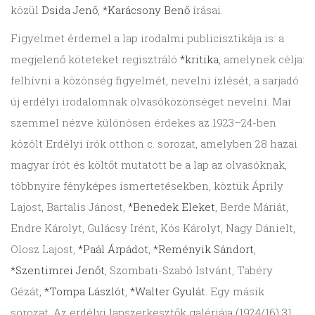
közül
Dsida Jenő
,
*Karácsony Benő
írásai.
Figyelmet érdemel a lap irodalmi publicisztikája is: a
megjelenő köteteket regisztráló
*kritika
, amelynek célja:
felhívni a közönség figyelmét, nevelni ízlését, a sarjadó
új erdélyi irodalomnak olvasóközönséget nevelni. Mai
szemmel nézve különösen érdekes az 1923–24-ben
közölt Erdélyi írók otthon c. sorozat, amelyben 28 hazai
magyar írót és költőt mutatott be a lap az olvasóknak,
többnyire fényképes ismertetésekben, köztük Áprily
Lajost, Bartalis Jánost,
*Benedek Eleket
, Berde Máriát,
Endre Károlyt, Gulácsy Irént, Kós Károlyt, Nagy Dánielt,
Olosz Lajost,
*Paál Árpádot
,
*Reményik Sándort
,
*Szentimrei Jenőt
, Szombati-Szabó Istvánt, Tabéry
Gézát,
*Tompa Lászlót
,
*Walter Gyulát
. Egy másik
sorozat, Az erdélyi lapszerkesztők galériája (1924/16) 31