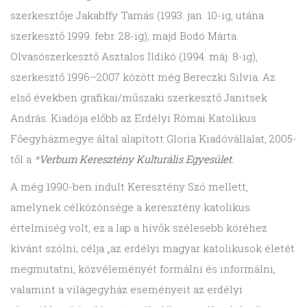
szerkesztője Jakabffy Tamás (1993. jan. 10-ig, utána
szerkesztő 1999. febr. 28-ig), majd Bodó Márta.
Olvasószerkesztő Asztalos Ildikó (1994. máj. 8-ig),
szerkesztő 1996–2007 között még Bereczki Silvia. Az
első években grafikai/műszaki szerkesztő Janitsek
András. Kiadója előbb az Erdélyi Római Katolikus
Főegyházmegye által alapított Gloria Kiadóvállalat, 2005-
től a
*
Verbum Keresztény Kulturális Egyesület
.
A még 1990-ben indult Keresztény Szó mellett,
amelynek célközönsége a keresztény katolikus
értelmiség volt, ez a lap a hívők szélesebb köréhez
kívánt szólni; célja „az erdélyi magyar katolikusok életét
megmutatni, közvéleményét formálni és informálni,
valamint a világegyház eseményeit az erdélyi