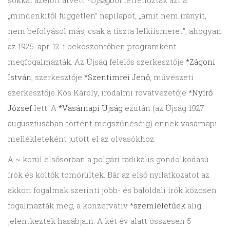
sokkal azelőtt átvett
*Újság
ból létrehozták azt a
„mindenkitől független” napilapot, „amit nem irányít,
nem befolyásol más, csak a tiszta lelkiismeret”, ahogyan
az 1925. ápr. 12-i beköszöntőben programként
megfogalmazták. Az Újság felelős szerkesztője
*Zágoni
István
, szerkesztője
*Szentimrei Jenő
, művészeti
szerkesztője Kós Károly, irodalmi rovatvezetője
*Nyírő
József
lett. A
*Vasárnapi Újság
ezután (az Újság 1927
augusztusában történt megszűnéséig) ennek vasárnapi
mellékleteként jutott el az olvasókhoz.
A ~ körül elsősorban a polgári radikális gondolkodású
írók és költők tömörültek. Bár az első nyilatkozatot az
akkori fogalmak szerinti jobb- és baloldali írók közösen
fogalmazták meg, a konzervatív
*szemléletűek
alig
jelentkeztek hasábjain. A két év alatt összesen 5