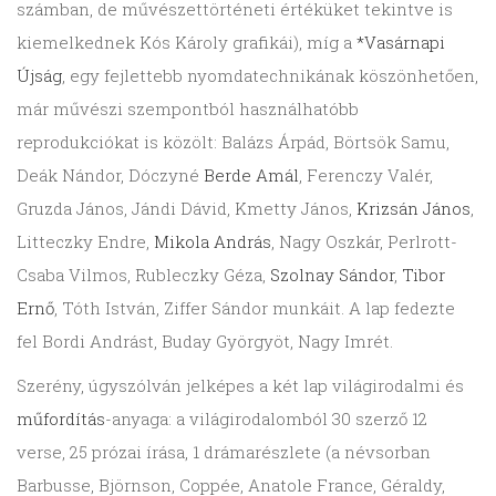
számban, de művészettörténeti értéküket tekintve is
kiemelkednek Kós Károly grafikái), míg a
*Vasárnapi
Újság
, egy fejlettebb nyomdatechnikának köszönhetően,
már művészi szempontból használhatóbb
reprodukciókat is közölt: Balázs Árpád, Börtsök Samu,
Deák Nándor, Dóczyné
Berde Amál
, Ferenczy Valér,
Gruzda János, Jándi Dávid, Kmetty János,
Krizsán János
,
Litteczky Endre,
Mikola András
, Nagy Oszkár, Perlrott-
Csaba Vilmos, Rubleczky Géza,
Szolnay Sándor
,
Tibor
Ernő
, Tóth István, Ziffer Sándor munkáit. A lap fedezte
fel Bordi Andrást, Buday Györgyöt, Nagy Imrét.
Szerény, úgyszólván jelképes a két lap világirodalmi és
műfordítás
-anyaga: a világirodalomból 30 szerző 12
verse, 25 prózai írása, 1 drámarészlete (a névsorban
Barbusse, Björnson, Coppée, Anatole France, Géraldy,