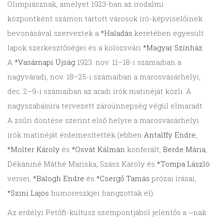
Olimpiásznak, amelyet 1923-ban az irodalmi
központként számon tartott váro­sok író-képviselőinek
bevonásával szerveztek a
*Haladás
keretében egyesült
lapok szerkesztőségei és a kolozsvári
*Magyar Színház
.
A
*Vasárnapi Újság
1923. nov. 11–18-i számaiban a
nagyváradi, nov. 18–25-i számaiban a marosvásárhelyi,
dec. 2–9-i számaiban az aradi írók matinéját közli. A
nagyszabásúra tervezett záróünnepség végül elmaradt.
A zsűri döntése szerint első helyre a marosvásárhelyi
írók matinéját érdemesítették (ebben
Antalffy Endre
,
*Molter Károly
és
*Osvát Kálmán
konferált,
Berde Mária
,
Dékániné Máthé Mariska, Szász Károly és
*Tompa László
versei,
*Balogh Endre
és
*Csergő Tamás
prózai írásai,
*Szini Lajos
humoreszkjei hangzottak el).
Az erdélyi Petőfi-kultusz szempontjából jelentős a ~nak