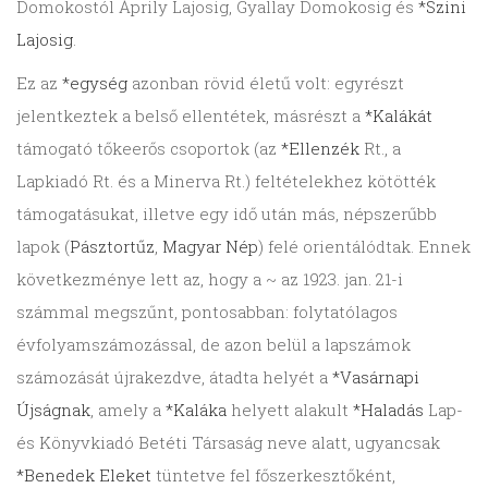
Domokostól Áprily Lajosig, Gyallay Domokosig és
*Szini
Lajosig
.
Ez az
*egység
azonban rövid életű volt: egyrészt
jelentkeztek a belső ellentétek, másrészt a
*Kalákát
támogató tőkeerős csoportok (az
*Ellenzék
Rt., a
Lapkiadó Rt. és a Minerva Rt.) feltételekhez kötötték
támogatásukat, illetve egy idő után más, népszerűbb
lapok (
Pásztortűz
,
Magyar Nép
) felé orientálódtak. Ennek
következménye lett az, hogy a ~ az 1923. jan. 21-i
számmal megszűnt, pontosabban: folytatólagos
évfolyamszámozással, de azon belül a lapszámok
számozását újrakezdve, átadta helyét a
*Vasárnapi
Újságnak
, amely a
*Kaláka
helyett alakult
*Haladás
Lap-
és Könyvkiadó Betéti Társaság neve alatt, ugyancsak
*Benedek Eleket
tüntetve fel főszerkesztőként,