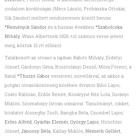
irodalom kiválóságai (Mécs László, Prohászka Ottokár,
Sík Sándor) mellett rendszeresen közölt benne
*Reményik Sándor
és a húszas években
*Szabolcska
Mihály
. Wass Albertnek 1926-tól számos verse jelent
meg, köztük 15 itt először.
Találkozott az olvasó a lapban Babits Mihály, Erdélyi
József, Gárdonyi Géza, Kosztolányi Dezső, Móra Ferenc, a
fiatal
*Thurzó Gábor
verseivel, novelláival, az akkor a
polgári olvasóközönség körében divatos Bibó Lajos,
Csató Kálmán, Erdős Renée, Kosáryné Réz Lola, Surányi
Miklós, Szomaházy István írásaival. Tanulmányt, cikket,
bírálatot Alszeghy Zsolt, Bangha Béla, Czumbel Lajos,
Erőss Alfréd
,
Gyárfás Elemér
,
György Lajos
, Hirschler
József,
Jánossy Béla
, Kállay Miklós,
Németh Gellért
,