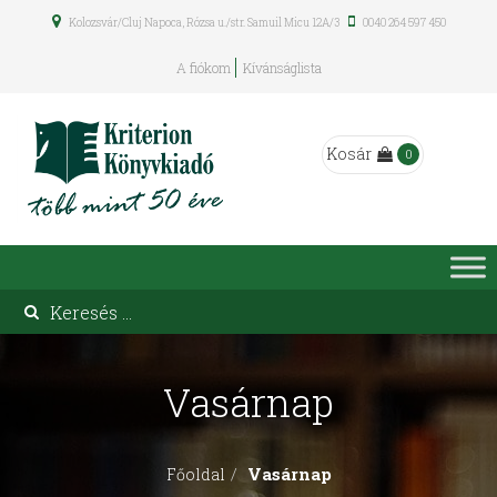
Kolozsvár/Cluj Napoca, Rózsa u./str. Samuil Micu 12A/3
0040 264 597 450
A fiókom
Kívánságlista
Kosár
0
Vasárnap
Vasárnap
Főoldal