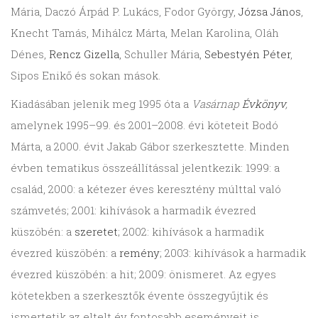
Mária, Daczó Árpád P. Lukács, Fodor György,
Józsa János
,
Knecht Tamás, Mihálcz Márta, Melan Karolina, Oláh
Dénes,
Rencz Gizella
, Schuller Mária,
Sebestyén Péter
,
Sipos Enikő és sokan mások.
Kiadásában jelenik meg 1995 óta a
Vasárnap
Évkönyv
,
amelynek 1995–99. és 2001–2008. évi köteteit Bodó
Márta, a 2000. évit Jakab Gábor szerkesztette. Minden
évben tematikus összeállítással jelentkezik: 1999: a
család, 2000: a kétezer éves keresztény múlttal való
számvetés; 2001: kihívások a harmadik évezred
küszöbén: a
szeretet
; 2002: kihívások a harmadik
évezred küszöbén: a
remény
; 2003: kihívások a harmadik
évezred küszöbén: a hit; 2009: önismeret. Az egyes
kötetekben a szerkesztők évente összegyűjtik és
ismertetik az eltelt év fontosabb eseményeit is,