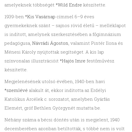
amelyeknek többségét
*Wild Endre
készítette.
1939-ben
*Kis Vasárnap
címmel 6–9 éves
gyermekeknek szánt – sajnos rövid életű – melléklapot
is indított, amelynek szerkesztésében a főgimnázium
pedagógusa,
Návrádi Ágoston
, valamint Pintér Ilona és
Ménesi Károly nyújtottak segítséget. A kis lap
színvonalas illusztrációit
*Hajós Imre
festőművész
készítette.
Megjelenésének utolsó évében, 1940-ben havi
*szemlévé
alakult át, ekkor indította az Erdélyi
Katolikus Arcélek c. sorozatot, amelyben Gyárfás
Elemért, gróf Bethlen Györgynét mutatta be.
Néhány száma a bécsi döntés után is megjelent, 1940
decemberében azonban betiltották, s többé nem is volt