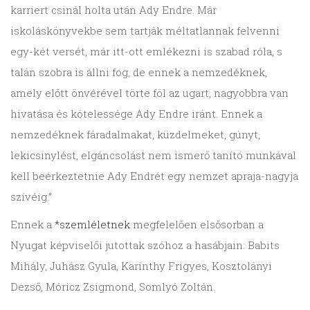
karriert csinál holta után Ady Endre. Már
iskoláskönyvekbe sem tartják méltatlannak felvenni
egy-két versét, már itt-ott emlékezni is szabad róla, s
talán szobra is állni fog, de ennek a nemzedéknek,
amely előtt önvérével törte föl az ugart, nagyobbra van
hivatása és kötelessége Ady Endre iránt. Ennek a
nemzedéknek fáradalmakat, küzdelmeket, gúnyt,
lekicsinylést, elgáncsolást nem ismerő tanító munkával
kell beérkeztetnie Ady Endrét egy nemzet apraja-nagyja
szívéig.”
Ennek a
*szemléletnek
megfelelően elsősorban a
Nyugat képviselői jutottak szóhoz a hasábjain: Babits
Mihály, Juhász Gyula, Karinthy Frigyes, Kosztolányi
Dezső, Móricz Zsigmond, Somlyó Zoltán.