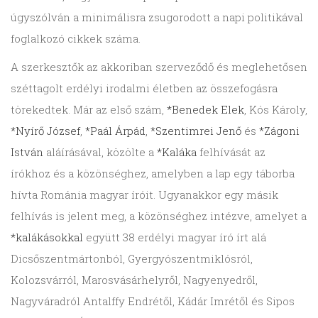
úgyszólván a minimálisra zsugorodott a napi politikával
foglalkozó cikkek száma.
A szerkesztők az akkoriban szerveződő és meglehetősen
széttagolt erdélyi irodalmi életben az összefogásra
törekedtek. Már az első szám,
*Benedek Elek
, Kós Károly,
*Nyírő József
,
*Paál Árpád
,
*Szentimrei Jenő
és
*Zágoni
István
aláírásával, közölte a
*Kaláka
felhívását az
írókhoz és a közönséghez, amelyben a lap egy táborba
hívta Románia magyar íróit. Ugyanakkor egy másik
felhívás is jelent meg, a közönséghez intézve, amelyet a
*kalákásokkal
együtt 38 erdélyi magyar író írt alá
Dicsőszent­mártonból, Gyergyószent­miklósról,
Kolozsvárról, Marosvásárhelyről, Nagy­enyedről,
Nagyváradról An­talffy Endrétől, Kádár Imrétől és Sipos