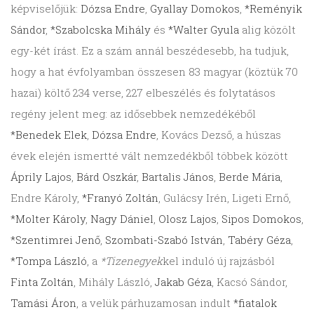
képviselőjük:
Dózsa Endre
,
Gyallay Domokos
,
*Reményik
Sándor
,
*Szabolcska Mihály
és
*Walter Gyula
alig közölt
egy-két írást. Ez a szám annál beszédesebb, ha tudjuk,
hogy a hat évfolyamban összesen 83 magyar (köztük 70
hazai) költő 234 verse, 227 elbeszélés és folytatásos
regény jelent meg: az idősebbek nemzedékéből
*Benedek Elek
,
Dózsa Endre
, Kovács Dezső, a húszas
évek elején ismertté vált nemzedékből többek között
Áprily Lajos
,
Bárd Oszkár
,
Bartalis János
,
Berde Mária
,
Endre Károly,
*Franyó Zoltán
, Gulácsy Irén, Ligeti Ernő,
*Molter Károly
,
Nagy Dániel
,
Olosz Lajos
,
Sipos Domokos
,
*Szentimrei Jenő
,
Szombati-Szabó István
,
Tabéry Géza
,
*Tompa László
, a
*Tizenegyek
kel induló új rajzásból
Finta Zoltán
, Mihály László,
Jakab Géza
, Kacsó Sándor,
Tamási Áron
, a velük párhuzamosan indult
*fiatalok