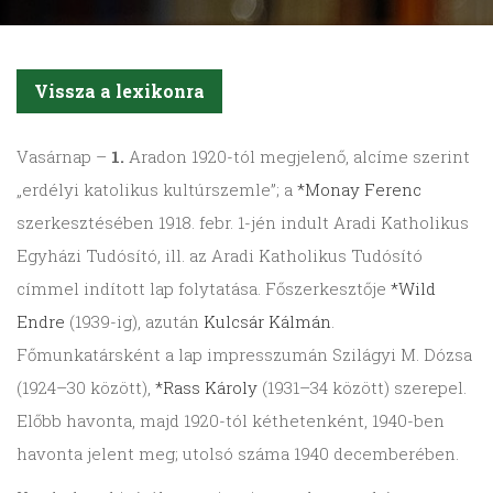
Vissza a lexikonra
Vasárnap
–
1.
Aradon 1920-tól megjelenő, alcíme szerint
„erdélyi katolikus kultúrszemle”; a
*Monay Ferenc
szerkesztésében 1918. febr. 1-jén indult Aradi Katholikus
Egyházi Tudósító, ill. az Aradi Katholikus Tudósító
címmel indított lap folytatása. Főszerkesztője
*Wild
Endre
(1939-ig), azután
Kulcsár Kálmán
.
Főmunkatársként a lap impresszumán Szi­lágyi M. Dózsa
(1924–30 között),
*Rass Károly
(1931–34 között) szerepel.
Előbb havonta, majd 1920-tól kéthetenként, 1940-ben
havonta jelent meg; utolsó száma 1940 decemberében.