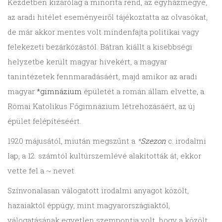
Kezdetben kizárólag a minorita rend, az egyházmegye,
az aradi hitélet eseményeiről tájékoztatta az olvasókat,
de már akkor mentes volt mindenfajta politikai vagy
felekezeti bezárkózástól. Bátran kiállt a kisebbségi
helyzetbe került magyar hívekért, a magyar
tanintézetek fennmaradásáért, majd amikor az aradi
magyar
*gimnázium
épületét a román állam elvette, a
Római Katolikus Főgimnázium létrehozásáért, az új
épület felépítéséért.
1920 májusától, miután megszűnt a
*
Szezon
c. irodalmi
lap, a 12. számtól kultúrszemlévé alakították át, ekkor
vette fel a ~ nevet.
Színvonalasan válogatott irodalmi anyagot közölt,
hazaiaktól éppúgy, mint magyarországiaktól,
válogatásának egyetlen szempontja volt, hogy a közölt