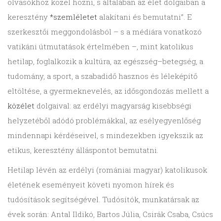
olvasókhoz közel hozni, s általában az élet dolgaiban a
keresztény
*szemléletet
alakítani és bemutatni”. E
szerkesztői meggondolásból – s a médiára vonatkozó
vatikáni útmutatások értelmében –, mint katolikus
hetilap, foglalkozik a kultúra, az egészség–betegség, a
tudomány, a sport, a szabadidő hasznos és léleképítő
eltöltése, a gyermeknevelés, az idősgondozás mellett a
közélet
dolgaival: az erdélyi magyarság kisebbségi
helyzetéből adódó problémákkal, az esélyegyenlőség
mindennapi kérdéseivel, s mindezekben igyekszik az
etikus, keresztény álláspontot bemutatni.
Hetilap lévén az erdélyi (romániai magyar) katolikusok
életének eseményeit követi nyomon hírek és
tudósítások segítségével. Tudósítók, munkatársak az
évek során: Antal Ildikó, Bartos Júlia, Csirák Csaba, Csúcs