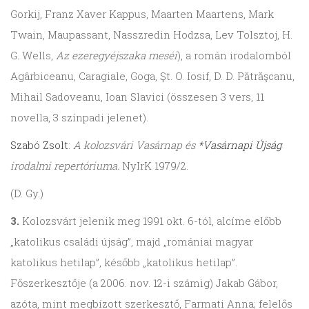
Gorkij, Franz Xaver Kappus, Maar­ten Maartens, Mark
Twain, Maupas­sant, Nasszredin Hodzsa, Lev Tolsztoj, H.
G. Wells,
Az ezeregyéjszaka meséi
), a román irodalomból
Agâr­biceanu, Caragiale, Goga, Şt. O. Iosif, D. D. Pătrăşcanu,
Mihail Sadoveanu, Ioan Slavici (összesen 3 vers, 11
novella, 3 színpadi jelenet).
Szabó Zsolt
:
A kolozsvári Vasárnap és
*Vasárnapi Újság
irodalmi repertóriuma.
NyIrK 1979/2.
(D. Gy.)
3.
Kolozsvárt jelenik meg 1991 okt. 6-tól, alcíme előbb
„katolikus családi újság”, majd „romániai magyar
katolikus hetilap”, később „katolikus hetilap”.
Főszerkesztője (a 2006. nov. 12-i számig) Jakab Gábor,
azóta, mint megbízott szerkesztő, Farmati Anna; felelős