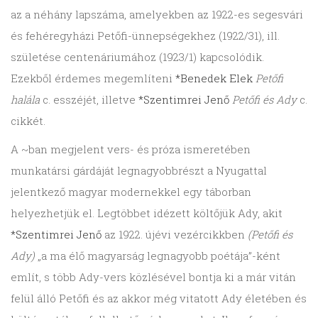
az a néhány lapszáma, amelyekben az 1922-es segesvári
és fehéregyházi Petőfi-ünnepségekhez (1922/31), ill.
születése centenáriumához (1923/1) kapcsolódik.
Ezekből érdemes megemlíteni
*Benedek Elek
Petőfi
halála
c. esszéjét, illetve
*Szentimrei Jenő
Petőfi és Ady
c.
cikkét.
A ~ban megjelent vers- és próza ismeretében
munkatársi gárdáját legnagyobbrészt a Nyugattal
jelentkező magyar modernekkel egy táborban
helyezhetjük el. Legtöbbet idézett költőjük Ady, akit
*Szentimrei Jenő
az 1922. újévi vezércikkben
(Petőfi és
Ady)
„a ma élő magyarság legnagyobb poétája”-ként
említ, s több Ady-vers közlésével bontja ki a már vitán
felül álló Petőfi és az akkor még vitatott Ady életében és