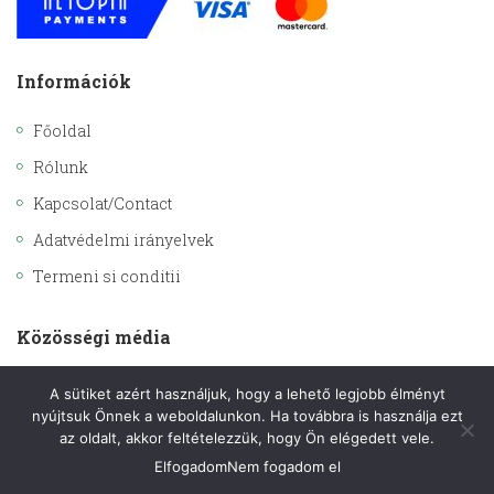
Információk
Főoldal
Rólunk
Kapcsolat/Contact
Adatvédelmi irányelvek
Termeni si conditii
Közösségi média
A sütiket azért használjuk, hogy a lehető legjobb élményt
nyújtsuk Önnek a weboldalunkon. Ha továbbra is használja ezt
az oldalt, akkor feltételezzük, hogy Ön elégedett vele.
Támogatónk
Elfogadom
Nem fogadom el