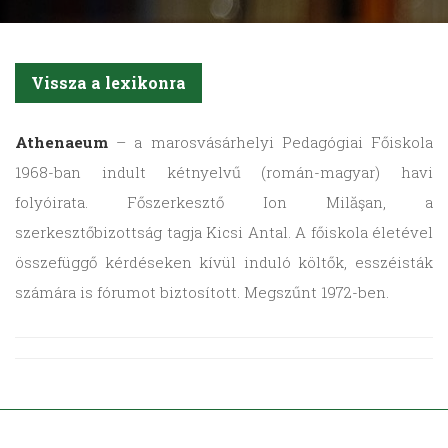
Vissza a lexikonra
Athenaeum
– a marosvásárhelyi Pedagógiai Főiskola
1968-ban indult kétnyelvű (román-magyar) havi
folyóirata. Főszerkesztő Ion Milăşan, a
szerkesztőbizottság tagja Kicsi Antal. A főiskola életével
összefüggő kérdéseken kívül induló költők, esszéisták
számára is fórumot biztosított. Megszűnt 1972-ben.