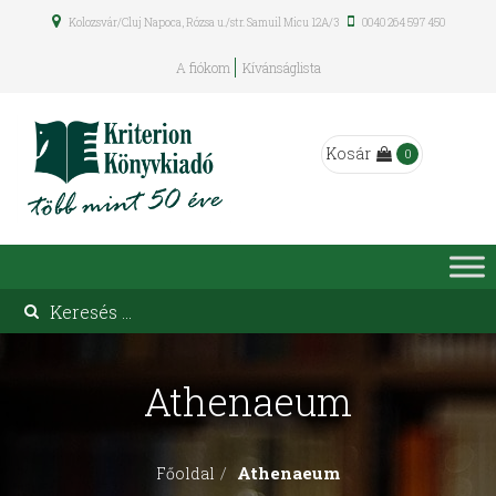
Kolozsvár/Cluj Napoca, Rózsa u./str. Samuil Micu 12A/3
0040 264 597 450
A fiókom
Kívánságlista
Kosár
0
Athenaeum
Athenaeum
Főoldal