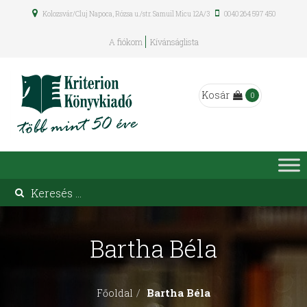
Kolozsvár/Cluj Napoca, Rózsa u./str. Samuil Micu 12A/3
0040 264 597 450
A fiókom
Kívánságlista
Kosár
0
Bartha Béla
Bartha Béla
Főoldal