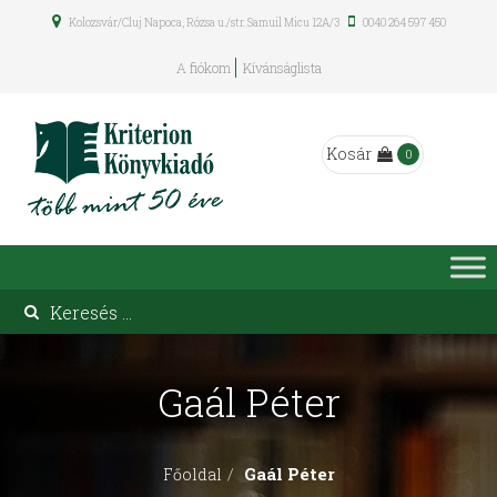
Kolozsvár/Cluj Napoca, Rózsa u./str. Samuil Micu 12A/3
0040 264 597 450
A fiókom
Kívánságlista
Kosár
0
Gaál Péter
Gaál Péter
Főoldal