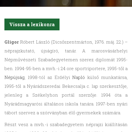
Vissza a lexikonra
Gligor
Róbert László (Dicsőszentmárton, 1976. máj. 22.) –
néprajzkutató, újságíró, tanár. A marosvásárhelyi
Népművészeti Szabadegyetemen szerez diplomát 1995-
ben. 1994-95-ben a mvh.-i 24 ore sportriportere, 1995-től a
Népújság
, 1998-tól az Erdélyi
Napló
külső munkatársa,
1995-től a Nyárádszeredai Bekecsalja c. lap szerkesztője,
jelenleg a Székelyhon portál szerzője. 1994 óta a
Nyárádmagyarósi általános iskola tanára. 1997-ben nyári
tábort szervez a szórványban élő gyermekek számára.
Részt vesz a mvh.-i szabadegyetem néprajzi kiállításán