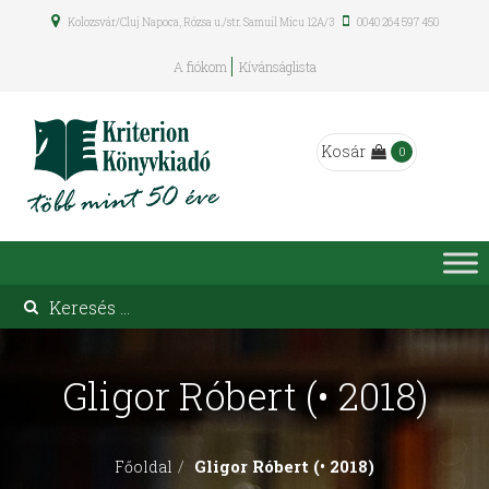
Kolozsvár/Cluj Napoca, Rózsa u./str. Samuil Micu 12A/3
0040 264 597 450
A fiókom
Kívánságlista
Kosár
0
Gligor Róbert (• 2018)
Gligor Róbert (• 2018)
Főoldal