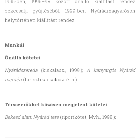
1995-ben, 1996–98 között önálló kiállítást rendez
bekecsalji gyűjtéséből. 1999-ben Nyárádmagyaróson
helytörténeti kiállítást rendez.
Munkái
Önálló kötetei
Nyárádszereda
(kiskalauz., 1999.);
A kanyargós Nyárád
mentén
(turisztikai
kalauz
. é. n.)
Térsszerőkkel közösen megjelent kötetei
Bekesd alatt, Nyárád tere
(riportkötet, Mvh., 1998.);