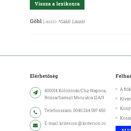
Vissza a lexikonra
Göbl
László
*Gáldi László
Elérhetőség
Felha
A fió
400014 Kolozsvár/Cluj-Napoca,
Rózsa/Samuil Micu utca 12A/3
Kíván
Köny
Telefonszám: 0040 264 597 450
Kosá
E-mail: kriterion @ kriterion.ro