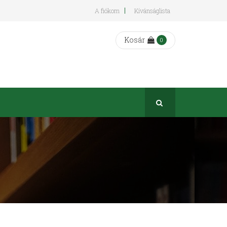
A fiókom
Kívánságlista
Kosár
0