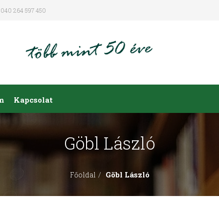
040 264 597 450
m
Kapcsolat
Göbl László
Göbl László
Főoldal