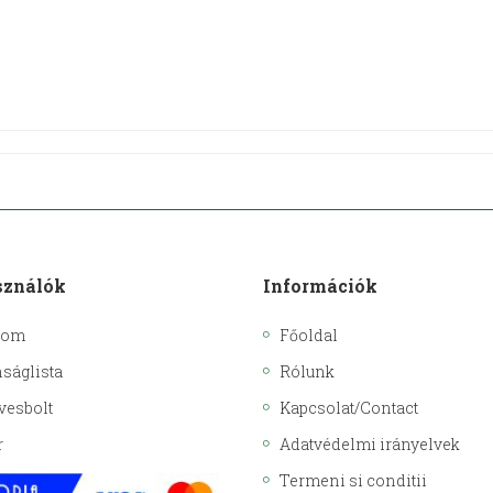
sználók
Információk
kom
Főoldal
ságlista
Rólunk
vesbolt
Kapcsolat/Contact
r
Adatvédelmi irányelvek
Termeni si conditii