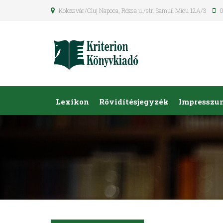
Kolozsvár/Cluj Napoca, Rózsa u./str. Samuil Micu 12A/3
0
Lexikon
Rövidítésjegyzék
Impresszu