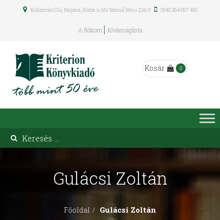
Kolozsvár/Cluj Napoca, Rózsa u./str. Samuil Micu 12A/3
0040 264 597 450
A fiókom
Kívánságlista
Kosár
0
Gulácsi Zoltán
Gulácsi Zoltán
Főoldal