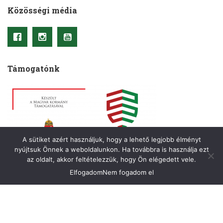
Közösségi média
Támogatónk
A sütiket azért használjuk, hogy a lehető legjobb élményt
nyújtsuk Önnek a weboldalunkon. Ha továbbra is használja ezt
az oldalt, akkor feltételezzük, hogy Ön elégedett vele.
Elfogadom
Nem fogadom el
Copyright © 2021– Kriterion. Minden jog fenntartva.
A honlapot készítette
:
OkkWebMedia