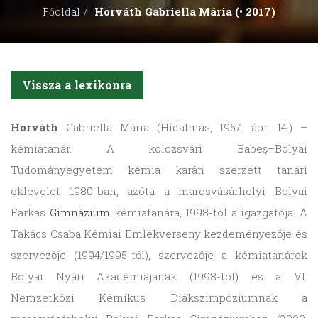
Horváth Gabriella Mária (• 2017)
Főoldal
Vissza a lexikonra
Horváth
Gabriella Mária (Hídalmás, 1957. ápr. 14.) –
kémiatanár. A kolozsvári Babeş–Bolyai
Tudományegyetem kémia karán szerzett tanári
oklevelet 1980-ban, azóta a marosvásárhelyi Bolyai
Farkas
Gimnázium
kémiatanára, 1998-tól aligazgatója. A
Takács Csaba Kémiai Emlékverseny kezdeményezője és
szervezője (1994/1995-től), szervezője a kémiatanárok
Bolyai Nyári Akadémiájának (1998-tól) és a VI.
Nemzetközi Kémikus Diákszimpóziumnak a