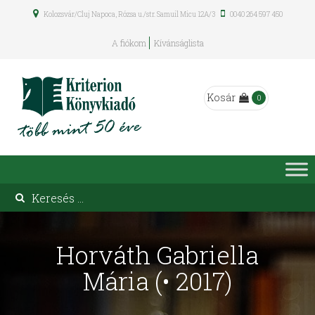
Kolozsvár/Cluj Napoca, Rózsa u./str. Samuil Micu 12A/3
0040 264 597 450
A fiókom
Kívánságlista
Kosár
0
Horváth Gabriella
Mária (• 2017)