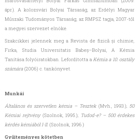
marosvásárhelyi Bolyai Farkas Gimnáziumban (2009.
ápr.). A kolozsvári Bolyai Társaság, az Erdélyi Magyar
Műszaki Tudományos Társaság, az RMPSZ tagja, 2007-től
a megyei szervezet elnöke.
Szakcikkei jelennek meg a Revista de fizică și chimie,
Firka, Studia Universitatis Babeș–Bolyai, A Kémia
Tanítása folyóiratokban. Lefordította a
Kémia a 10. osztály
számára
(2006) c. tankönyvet.
Munkái
Általános és szervetlen kémia – Tesztek
(Mvh., 1993.);
50
Kémiai rejtvény
(Szolnok, 1995.);
Tudod-e? – 500 érdekes
kérdés kémiából I-II.
(Szolnok, 1996.)
Gyűjteményes kötetben