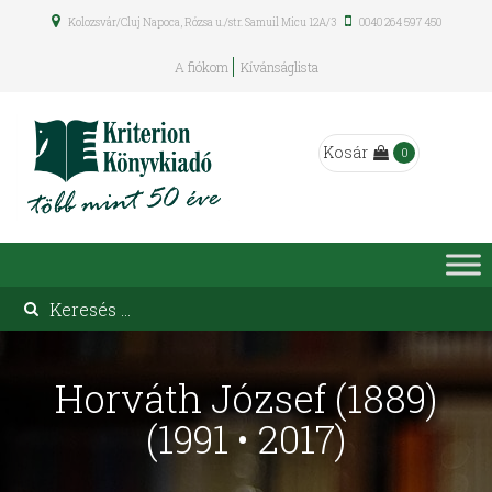
Kolozsvár/Cluj Napoca, Rózsa u./str. Samuil Micu 12A/3
0040 264 597 450
A fiókom
Kívánságlista
Kosár
0
Horváth József (1889)
(1991 • 2017)