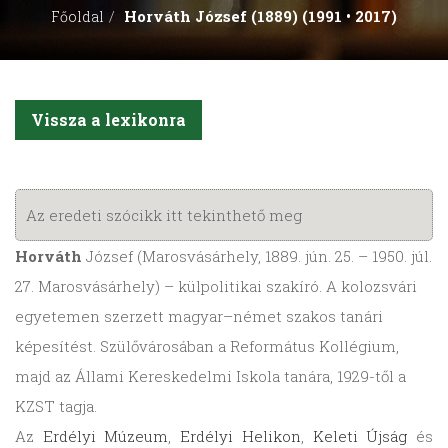
Horváth József (1889) (1991 • 2017)
Főoldal
Vissza a lexikonra
Az eredeti szócikk itt tekinthető meg
Horváth
József (Marosvásárhely, 1889. jún. 25. – 1950. júl.
27. Marosvásárhely) – külpolitikai szakíró. A kolozsvári
egyetemen szerzett magyar–német szakos tanári
képesítést. Szülővárosában a Református Kollégium,
majd az Állami Kereskedelmi Iskola tanára, 1929-től a
KZST tagja.
Az
Erdélyi Múzeum
,
Erdélyi Helikon
,
Keleti Újság
és