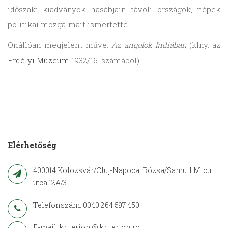
időszaki kiadványok hasábjain távoli országok, népek
politikai mozgalmait ismertette.
Önállóan megjelent műve:
Az angolok Indiában
(klny. az
Erdélyi Múzeum
1932/16. számából).
Elérhetőség
400014 Kolozsvár/Cluj-Napoca, Rózsa/Samuil Micu
utca 12A/3
Telefonszám: 0040 264 597 450
E-mail: kriterion @ kriterion.ro