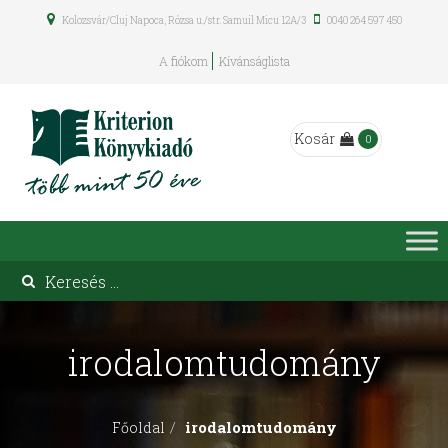
Kolozsvár/Cluj Napoca, Rózsa u./str. Samuil Micu 12A/3
0040 264 597 450
A fiókom
Kívánságlista
Kosár
0
irodalomtudomány
irodalomtudomány
Főoldal