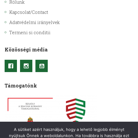
Rólunk
Kapcsolat/Contact
Adatvédelmi irányelvek
Termeni si conditii
Közösségi média
Támogatónk
A sütiket azért használjuk, hogy a lehető legjobb élményt
nyújtsuk Önnek a weboldalunkon. Ha továbbra is használja ezt