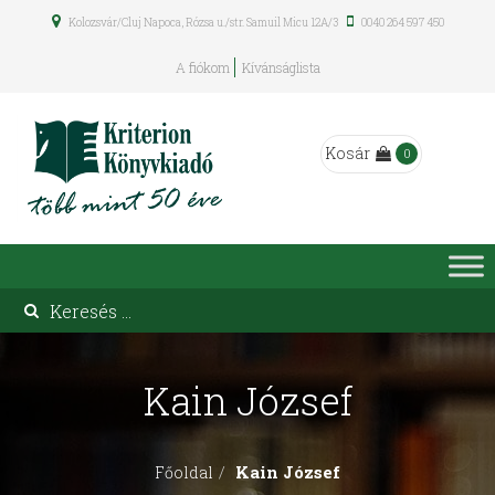
Kolozsvár/Cluj Napoca, Rózsa u./str. Samuil Micu 12A/3
0040 264 597 450
A fiókom
Kívánságlista
Kosár
0
Kain József
Kain József
Főoldal