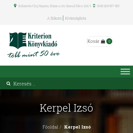
Kolozsvár/Cluj Napoca, Rózsa u./str. Samuil Micu 12A/3
0040 264 597 450
A fiókom
Kívánságlista
Kosár
0
Kerpel Izsó
Kerpel Izsó
Főoldal