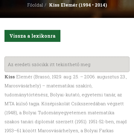
Kiss Elemér (1994 • 2014)
Főoldal
Vissza a lexikonra
Az eredeti szócikk itt tekinthető meg
Kiss
Elemér (Brassó, 1929. aug. 25. – 2006. augusztus 23.,
Marosvásárhely) – matematikai szakíró,
tudománytörténész, Bolyai-kutató, egyetemi tanár, az
MTA külső tagja. Középiskolát Csíkszeredában végzett
(1948), a Bolyai Tudományegyetemen matematika
szakos tanári diplomát szerzett (1951). 1951-52-ben, majd
1953–61 között Marosvásárhelyen, a Bolyai Farkas