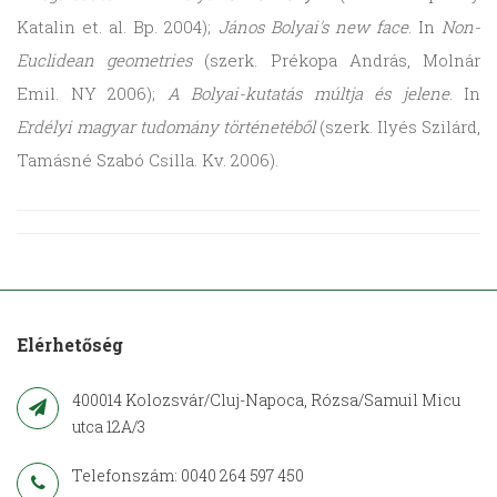
Katalin et. al. Bp. 2004);
János Bolyai's new face
. In
Non-
Euclidean geometries
(szerk. Prékopa András, Molnár
Emil. NY 2006);
A Bolyai-kutatás múltja és jelene
. In
Erdélyi magyar tudomány történetéből
(szerk. Ilyés Szilárd,
Tamásné Szabó Csilla. Kv. 2006).
Elérhetőség
400014 Kolozsvár/Cluj-Napoca, Rózsa/Samuil Micu
utca 12A/3
Telefonszám: 0040 264 597 450