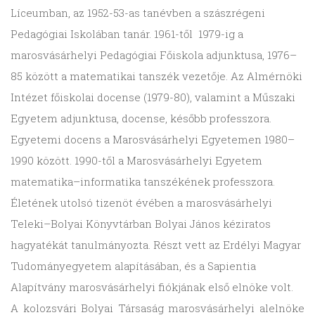
Líceumban, az 1952-53-as tanévben a szászrégeni
Pedagógiai Iskolában tanár. 1961-től 1979-ig a
marosvásárhelyi Pedagógiai Főiskola adjunktusa, 1976–
85 között a matematikai tanszék vezetője. Az Almérnöki
Intézet főiskolai docense (1979-80), valamint a Műszaki
Egyetem adjunktusa, docense, később professzora.
Egyetemi docens a Marosvásárhelyi Egyetemen 1980–
1990 között. 1990-től a Marosvásárhelyi Egyetem
matematika–informatika tanszékének professzora.
Életének utolsó tizenöt évében a marosvásárhelyi
Teleki–Bolyai Könyvtárban Bolyai János kéziratos
hagyatékát tanulmányozta. Részt vett az Erdélyi Magyar
Tudományegyetem alapításában, és a Sapientia
Alapítvány marosvásárhelyi fiókjának első elnöke volt.
A kolozsvári Bolyai Társaság marosvásárhelyi alelnöke