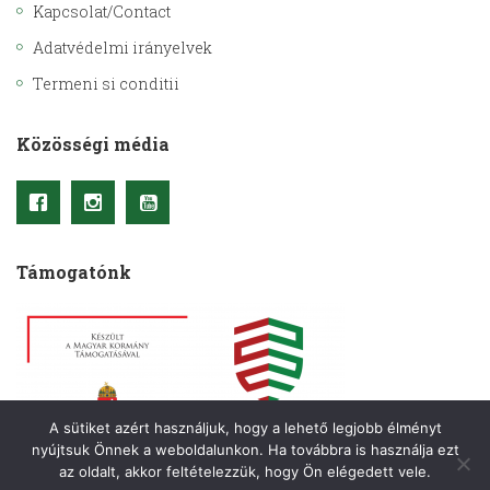
Kapcsolat/Contact
Adatvédelmi irányelvek
Termeni si conditii
Közösségi média
Támogatónk
A sütiket azért használjuk, hogy a lehető legjobb élményt
nyújtsuk Önnek a weboldalunkon. Ha továbbra is használja ezt
az oldalt, akkor feltételezzük, hogy Ön elégedett vele.