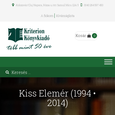
Kolozsvár/Cluj Napoca, Rózsa u./str. Samuil Micu 12A/3
0040 264 597 450
A fiókom
Kívánságlista
Kosár
0
Kiss Elemér (1994 •
2014)