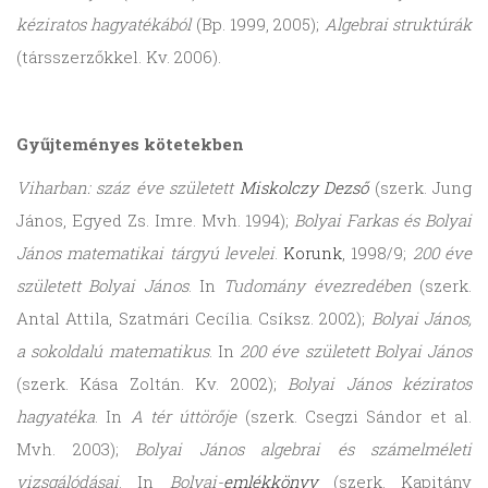
kéziratos hagyatékából
(Bp. 1999, 2005);
Algebrai struktúrák
(társszerzőkkel. Kv. 2006).
Gyűjteményes kötetekben
Viharban: száz éve született
Miskolczy Dezső
(szerk. Jung
János, Egyed Zs. Imre. Mvh. 1994);
Bolyai Farkas és Bolyai
János matematikai tárgyú levelei
.
Korunk
, 1998/9;
200 éve
született Bolyai János
. In
Tudomány évezredében
(szerk.
Antal Attila, Szatmári Cecília. Csíksz. 2002);
Bolyai János,
a sokoldalú matematikus
. In
200 éve született Bolyai János
(szerk. Kása Zoltán. Kv. 2002);
Bolyai János kéziratos
hagyatéka
. In
A tér úttörője
(szerk. Csegzi Sándor et al.
Mvh. 2003);
Bolyai János algebrai és számelméleti
vizsgálódásai
. In
Bolyai-
emlékkönyv
(szerk. Kapitány