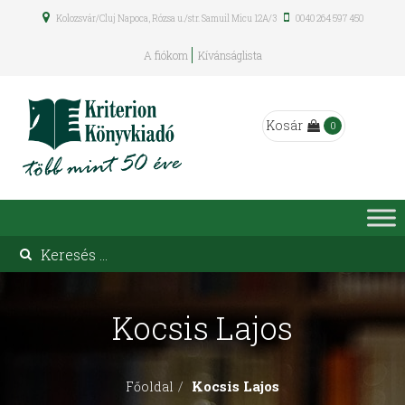
Kolozsvár/Cluj Napoca, Rózsa u./str. Samuil Micu 12A/3
0040 264 597 450
A fiókom
Kívánságlista
Kosár
0
Kocsis Lajos
Kocsis Lajos
Főoldal