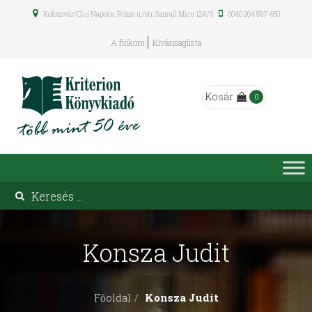
Kolozsvár/Cluj Napoca, Rózsa u./str. Samuil Micu 12A/3
0040 264 597 450
A fiókom
Kívánságlista
Kosár
0
Konsza Judit
Konsza Judit
Főoldal