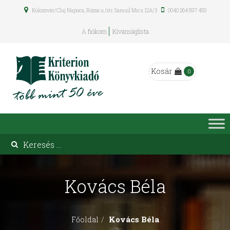
Kolozsvár/Cluj Napoca, Rózsa u./str. Samuil Micu 12A/3
0040 264 597 450
A fiókom
Kívánságlista
Kosár
0
Kovács Béla
Kovács Béla
Főoldal