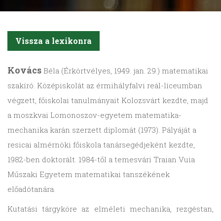
Vissza a lexikonra
Kovács
Béla (Érkörtvélyes, 1949. jan. 29.) matematikai
szakíró. Középiskolát az érmihályfalvi reál-líceumban
végzett, főiskolai tanulmányait Kolozsvárt kezdte, majd
a moszkvai Lomonoszov-egyetem matematika-
mechanika karán szerzett diplomát (1973). Pályáját a
resicai almérnöki főiskola tanársegédjeként kezdte,
1982-ben doktorált. 1984-től a temesvári Traian Vuia
Műszaki Egyetem matematikai tanszékének
előadótanára.
Kutatási tárgyköre az elméleti mechanika, rezgéstan,