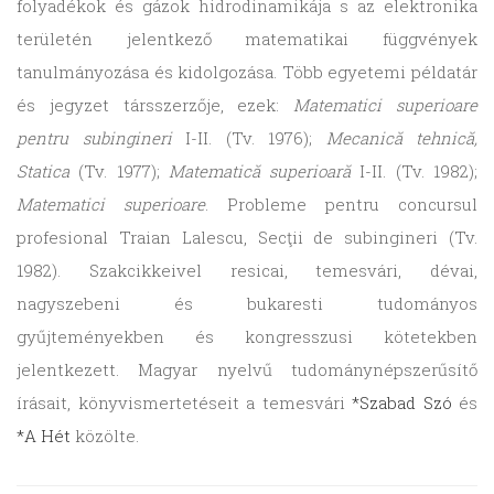
folyadékok és gázok hidrodinamikája s az elektronika
területén jelentkező matematikai függvények
tanulmányozása és kidolgozása. Több egyetemi példatár
és jegyzet társszerzője, ezek:
Matematici superioare
pentru subingineri
I-II. (Tv. 1976);
Mecanică tehnică,
Statica
(Tv. 1977);
Matematică superioară
I-II. (Tv. 1982);
Matematici superioare
. Probleme pentru concursul
profesional Traian Lalescu, Secţii de subingineri (Tv.
1982). Szakcikkeivel resicai, temesvári, dévai,
nagyszebeni és bukaresti tudományos
gyűjteményekben és kongresszusi kötetekben
jelentkezett. Magyar nyelvű tudománynépszerűsítő
írásait, könyvismertetéseit a temesvári
*Szabad Szó
és
*A Hét
közölte.