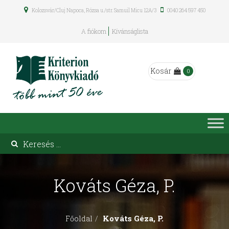
Kolozsvár/Cluj Napoca, Rózsa u./str. Samuil Micu 12A/3
0040 264 597 450
A fiókom
Kívánságlista
Kosár
0
Kováts Géza, P.
Kováts Géza, P.
Főoldal