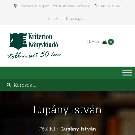
Kolozsvár/Cluj Napoca, Rózsa u./str. Samuil Micu 12A/3
0040 264 597 450
A fiókom
Kívánságlista
Kosár
0
Lupány István
Lupány István
Főoldal