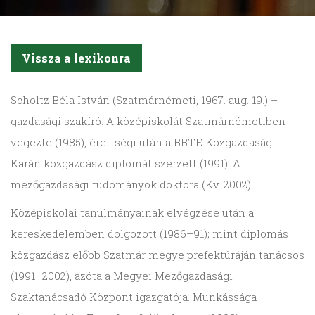
Vissza a lexikonra
Scholtz
Béla István (Szatmárnémeti, 1967. aug. 19.) –
gazdasági szakíró. A középiskolát Szatmárnémetiben
végezte (1985), érettségi után a BBTE Közgazdasági
Karán közgazdász diplomát szerzett (1991). A
mezőgazdasági tudományok doktora (Kv. 2002).
Középiskolai tanulmányainak elvégzése után a
kereskedelemben dolgozott (1986–91); mint diplomás
közgazdász előbb Szatmár megye prefektúráján tanácsos
(1991–2002), azóta a Megyei Mezőgazdasági
Szaktanácsadó Központ igazgatója. Munkássága