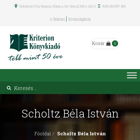
Kolozsvár/Cluj Napoca, Rózsa u./str. Samuil Micu 12A/3
0040 264 597 450
A fiókom
Kívánságlista
Kosár
0
Scholtz Béla István
Scholtz Béla István
Főoldal