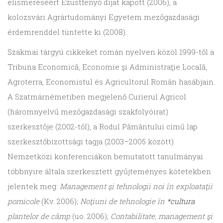
elismeréséért Ezüstfenyő díjat kapott (2006), a
kolozsvári Agrártudományi Egyetem mezőgazdasági
érdemrenddel tüntette ki (2008).
Szakmai tárgyú cikkeket román nyelven közöl 1999-től a
Tribuna Economică, Economie şi Admi­nistraţie Locală,
Agroterra, Econo­mistul és Agricultorul Român hasábjain.
A Szatmárnémetiben megjelenő Curierul Agricol
(háromnyelvű mezőgazdasági szakfolyóirat)
szerkesztője (2002-től), a Rodul Pământului című lap
szerkesztőbizottsági tagja (2003–2005 között).
Nemzetközi konferenciákon bemutatott tanulmányai
többnyire általa szerkesztett gyűjteményes kötetekben
jelentek meg:
Management şi tehnologii noi în exploataţii
pomicole
(Kv. 2006);
Noţiuni de tehnologie în
*cultura
plantelor de câmp
(uo. 2006);
Con­tabilitate, management şi