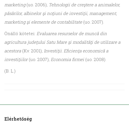
marketing
(uo. 2006);
Tehnologii de creştere a animalelor,
păsărilor, albinelor şi noţiuni de investiţii, management,
marketing şi elemente de contabili­tate
(uo. 2007).
Önálló kötetei:
Evaluarea resur­selor de muncă din
agricultura jude­ţului Satu Mare şi modalităţi de utilizare a
acestora
(Kv. 2001);
Inves­tiţii. Eficienţa economică a
investi­ţiilor
(uo. 2007);
Economia firmei
(uo. 2008).
(B. L.)
Elérhetőség