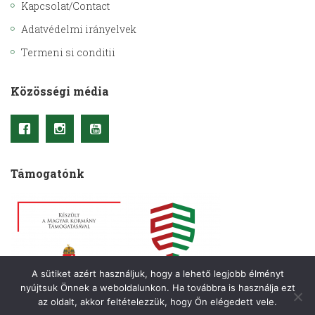
Kapcsolat/Contact
Adatvédelmi irányelvek
Termeni si conditii
Közösségi média
Támogatónk
A sütiket azért használjuk, hogy a lehető legjobb élményt
nyújtsuk Önnek a weboldalunkon. Ha továbbra is használja ezt
az oldalt, akkor feltételezzük, hogy Ön elégedett vele.