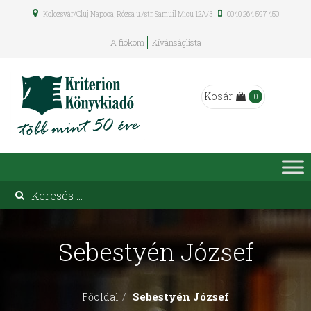
Kolozsvár/Cluj Napoca, Rózsa u./str. Samuil Micu 12A/3
0040 264 597 450
A fiókom
Kívánságlista
Kosár
0
Sebestyén József
Sebestyén József
Főoldal