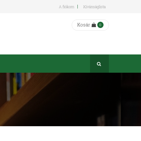
A fiókom
Kívánságlista
Kosár
0