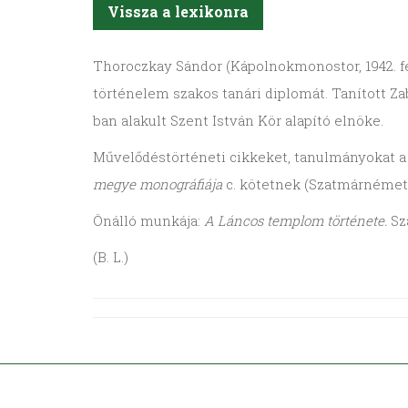
Vissza a lexikonra
Thoroczkay
Sándor (Kápolnok­monostor, 1942. f
történelem szakos tanári diplomát. Tanított Zab
ban alakult Szent István Kör alapító elnöke.
Művelődéstörténeti cikkeket, tanulmányokat a
megye monográfiája
c. kötetnek (Szatmárnémeti
Önálló munkája:
A Láncos templom története.
Sz
(B. L.)