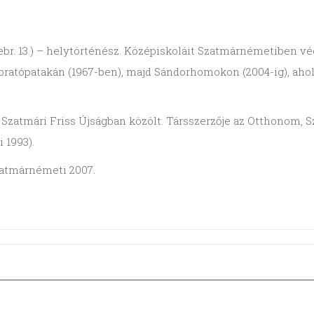
ebr. 13.) – helytörténész. Középiskoláit Szatmárnémetiben v
ratópata­kán (1967-ben), majd Sándorhomo­kon (2004-ig), ahol a
 Szatmári Friss Újságban közölt. Társszerzője az Otthonom,
 1993).
atmárnémeti 2007.