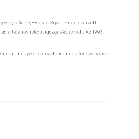
égezte, a Babeş–Bolyai Egyetemen szerzett
z általános iskola igazgatója is volt. Az 1993-
 Szatmár megye c. sorozatban megjelent
Szatmár