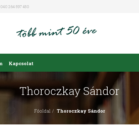
040 264 597 450
m
Kapcsolat
Thoroczkay Sándor
Thoroczkay Sándor
Főoldal