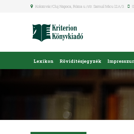
Kolozsvár/Cluj Napoca, Rózsa u./str. Samuil Micu 12A/3
0
Lexikon
Rövidítésjegyzék
Impresszu