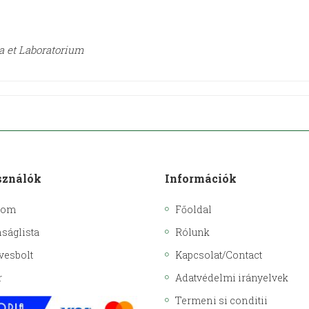
a et Laboratorium
sználók
Információk
kom
Főoldal
ságlista
Rólunk
vesbolt
Kapcsolat/Contact
r
Adatvédelmi irányelvek
Termeni si conditii