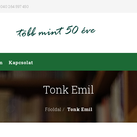
040 264 597 450
m
Kapcsolat
Tonk Emil
Tonk Emil
Főoldal