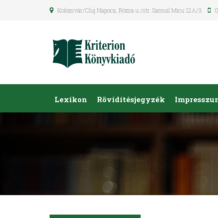
Kolozsvár/Cluj Napoca, Rózsa u./str. Samuil Micu 12A/3
0
Lexikon
Rövidítésjegyzék
Impresszu