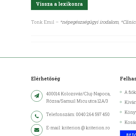
Vissza a lexikonra
Tonk
Emil –
*
népegészségügyi irodalom
, *
Clinic
Elérhetőség
Felha
A fió
400014 Kolozsvár/Cluj-Napoca,
Rózsa/Samuil Micu utca 12A/3
Kíván
Köny
Telefonszám: 0040 264 597 450
Kosá
E-mail: kriterion @ kriterion.ro