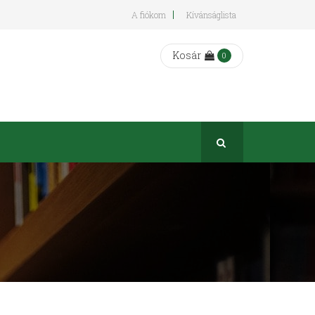
A fiókom
Kívánságlista
Kosár
0