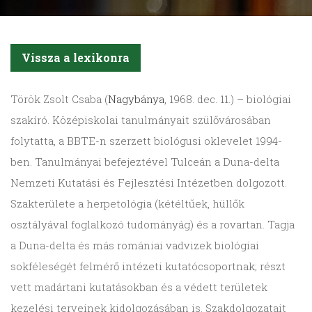
Vissza a lexikonra
Török
Zsolt Csaba (
Nagybánya
, 1968. dec. 11.) – biológiai
szakíró. Középiskolai tanulmányait szülővárosában
folytatta, a BBTE-n szerzett biológusi oklevelet 1994-
ben. Tanulmányai befejeztével Tulceán a Duna-delta
Nemzeti Kutatási és Fejlesztési Intézetben dolgozott.
Szakterülete a herpetológia (kétéltűek, hüllők
osztályával foglalkozó tudományág) és a rovartan. Tagja
a Duna-delta és más romániai vadvizek biológiai
sokféleségét felmérő intézeti kutatócsoportnak; részt
vett madártani kutatásokban és a védett területek
kezelési terveinek kidolgozásában is. Szakdolgozatait