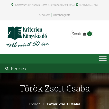
Kolozsvár/Cluj Napoca, Rózsa u./str. Samuil Micu 12A/3
0040 264 597 450
A fiókom
Kívánságlista
Kosár
0
Török Zsolt Csaba
Török Zsolt Csaba
Főoldal