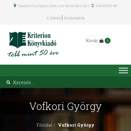
Kolozsvár/Cluj Napoca, Rózsa u./str. Samuil Micu 12A/3
0040 264 597 450
A fiókom
Kívánságlista
Kosár
0
Vofkori György
Vofkori György
Főoldal