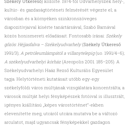
Székely Útkereső
) közölte. 1974-től Udvarhelyszék hely-,
kultúr- és gazdaságtörténeti felmérését végezte el; a
városban és a környéken szinkronszöveges
diapozitívjaival kísérte tanártársával, Szabó Barnával
közös honismereti előadásait. Fontosabb írásai:
Székely
gőzös: Héjjasfalva – Székelyudvarhely
(
Székely Útkereső
1991/3);
A petróleumlámpától a villanytelepig
(uo. 1991/4–6);
A székelyudvarhelyi kórház
(Areopolis 2001. 185–205). A
Székelyudvarhelyi Haáz Rezső Kulturális Egyesület
tagja. Helytörténeti kutatásait utóbb egy-egy
székelyföldi város múltjának vizsgálatára koncentrálta; a
városok múltját helyi fényképészek fotóival is illusztrált,
igényes kiállítású „képes várostörténet”-ekben
elevenítette meg, utcáról utcára mutatva be a változó
arculatot, majd ugyancsak fényképekkel gazdagon