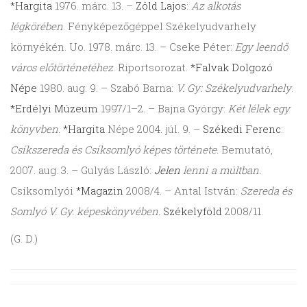
*Hargita
1976. márc. 13. –
Zöld Lajos
:
Az alkotás
légkörében
. Fényképezőgéppel Székelyudvarhely
környékén. Uo. 1978. márc. 13. – Cseke Péter:
Egy leendő
város előtörténetéhez
. Riportsorozat.
*Falvak Dolgozó
Népe
1980. aug. 9. – Szabó Barna:
V. Gy: Székelyudvarhely
.
*Erdélyi Múzeum
1997/1–2. – Bajna György:
Két lélek egy
könyvben.
*Hargita
Népe 2004. júl. 9. –
Székedi Ferenc
:
Csíkszereda és Csíksomlyó képes története.
Bemutató,
2007. aug. 3. – Gulyás László:
Jelen
lenni a múltban.
Csíksomlyói
*Magazin
2008/4. – Antal István:
Szereda és
Somlyó V. Gy. képeskönyvében.
Székelyföld
2008/11.
(G. D.)