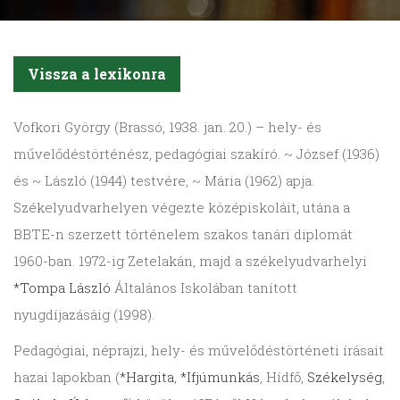
Vissza a lexikonra
Vofkori
György (Brassó, 1938. jan. 20.) – hely- és
művelődéstörténész, pedagógiai szakíró. ~ József (1936)
és ~ László (1944) testvére, ~ Mária (1962) apja.
Székelyudvar­helyen végezte középiskoláit, utána a
BBTE-n szerzett történelem szakos tanári diplomát
1960-ban. 1972-ig Zetelakán, majd a székelyudvarhelyi
*Tompa László
Általános Iskolában tanított
nyugdíjazásáig (1998).
Pedagógiai, néprajzi, hely- és művelődéstörténeti írásait
hazai lapokban (
*Hargita
,
*Ifjúmunkás
, Hídfő,
Székelység
,