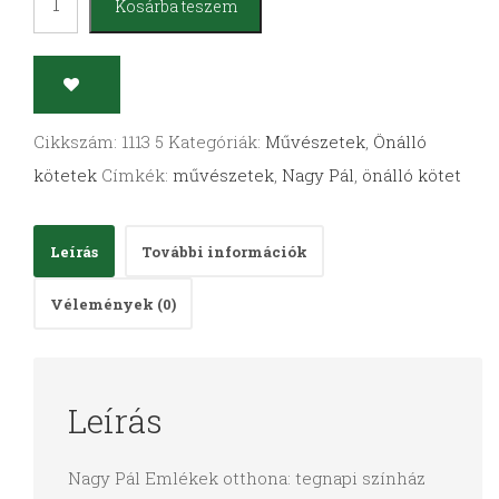
Kosárba teszem
Pál:
Emlékek
otthona:
tegnapi
Cikkszám:
1113 5
Kategóriák:
Művészetek
,
Önálló
színház
kötetek
Címkék:
művészetek
,
Nagy Pál
,
önálló kötet
mennyiség
Leírás
További információk
Vélemények (0)
Leírás
Nagy Pál Emlékek otthona: tegnapi színház