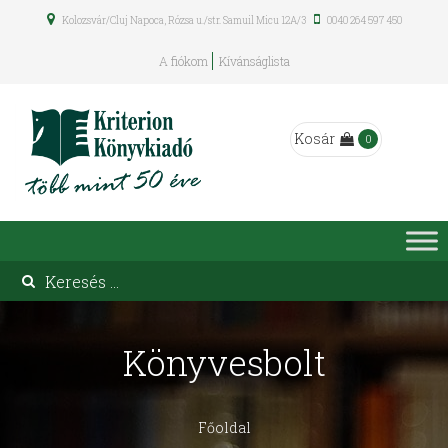
Kolozsvár/Cluj Napoca, Rózsa u./str. Samuil Micu 12A/3
0040 264 597 450
A fiókom
Kívánságlista
Kosár
0
Könyvesbolt
Főoldal