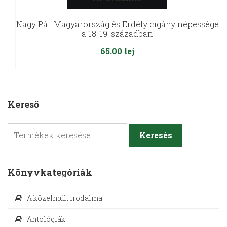
Nagy Pál: Magyarország és Erdély cigány népessége
a 18-19. században
65.00
lej
Kereső
Keresés
Keresés
a
következőre:
Könyvkategóriák
A közelmúlt irodalma
Antológiák