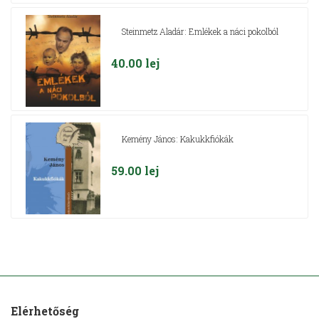
Steinmetz Aladár: Emlékek a náci pokolból
40.00
lej
Kemény János: Kakukkfiókák
59.00
lej
Elérhetőség