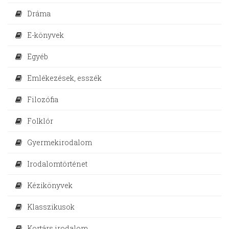
Dráma
E-könyvek
Egyéb
Emlékezések, esszék
Filozófia
Folklór
Gyermekirodalom
Irodalomtörténet
Kézikönyvek
Klasszikusok
Kortárs irodalom