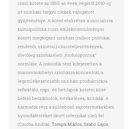
című kötete az 1960-as évek végétől 2010-ig
írt színházi tárgyú cikkek válogatott
gyűjteménye. A kötet első része a szocialista
kultúrpolitika rossz emlékű körülményei
között megfogant színházi (műsor-politikai,
rendezői, színészi) csúcsteljesítmények,
illetőleg színházéleti „fordulópontok”
szemléje. A második rész kifejezetten a
marosvásárhelyi színházra koncentrál, a
legemlékezetesebb színházi produkciókra
reflektáló, napi- és hetilapok keretei közé
beférő beszámolók, értékelések, kritikák. A
harmadik rész a különböző sajtótermékekben
nyomdafestéket látott interjúkat öleli fel
(Csorba András,
Tompa Miklós
,
Szabó Lajos
,