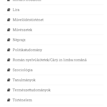
Líra
Művelődéstörténet
Művészetek
Néprajz
Politikatudomány
Román nyelvű kötetek/Cărți in limba română
Szociológia
Tanulmányok
Természettudományok
Történelem