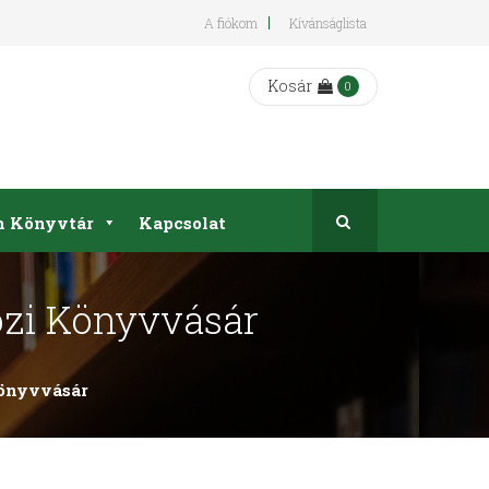
A fiókom
Kívánságlista
Kosár
0
on Könyvtár
Kapcsolat
özi Könyvvásár
Könyvvásár