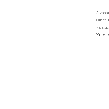
A vásá
Orbán 
valamin
Kriter