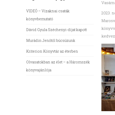
Vasárna
VIDEÓ – Vízaknai csaták
2023. n
könyvbemutató
Marosv
könyvvá
Dávid Gyula Széchenyi-díjat kapott
kedvez
Murádin Jenőtől búcsúzunk
Kriterion Könyvtár az éterben
Olvasatokban az élet – a Háromszék
könyvajánlója