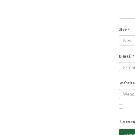
Név
*
E-mail
*
Website
A nevem