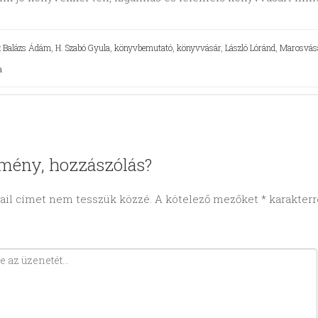
:
Balázs Ádám
,
H. Szabó Gyula
,
könyvbemutató
,
könyvvásár
,
László Lóránd
,
Marosvás
a
mény, hozzászólás?
ail címet nem tesszük közzé.
A kötelező mezőket
*
karakterre