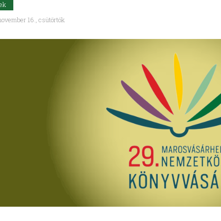
ek
ovember 16., csütörtök