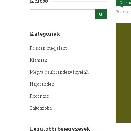
Kereső
Kishír
2023. n
Kategóriák
Frissen megjelent
Kishírek
Megvalósult rendezvényeink
Napirenden
Recenzió
Sajtószoba
Legutóbbi bejegyzések