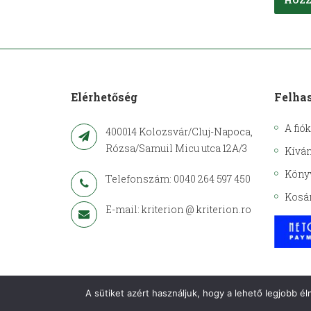
Elérhetőség
Felha
A fió
400014 Kolozsvár/Cluj-Napoca,
Rózsa/Samuil Micu utca 12A/3
Kíván
Köny
Telefonszám: 0040 264 597 450
Kosá
E-mail: kriterion @ kriterion.ro
A sütiket azért használjuk, hogy a lehető legjobb é