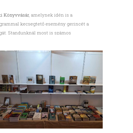
zi Könyvvásár
, amelynek idén is a
ogrammal kecsegtető esemény gerincét a
agát. Standunknál most is számos