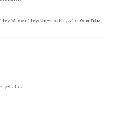
árhely
,
Marosvásárhelyi Nemzetközi Könyvvásár
,
Orbán Balázs
,
l jelöltük