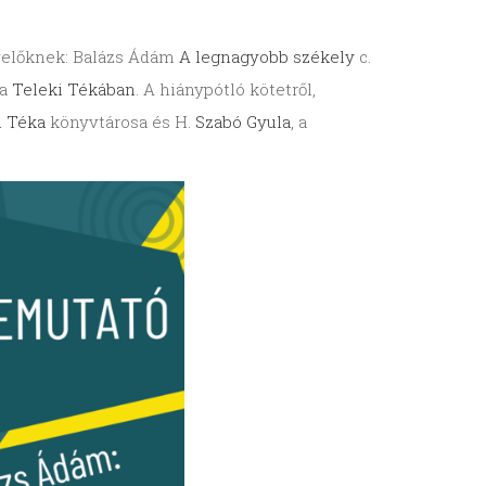
velőknek: Balázs Ádám
A legnagyobb székely
c.
 a
Teleki Tékában
. A hiánypótló kötetről,
i Téka
könyvtárosa és H.
Szabó Gyula
, a