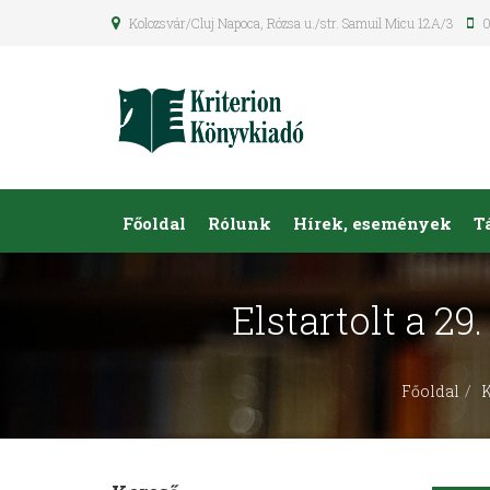
Kolozsvár/Cluj Napoca, Rózsa u./str. Samuil Micu 12A/3
0
Főoldal
Rólunk
Hírek, események
T
Elstartolt a 
Főoldal
K