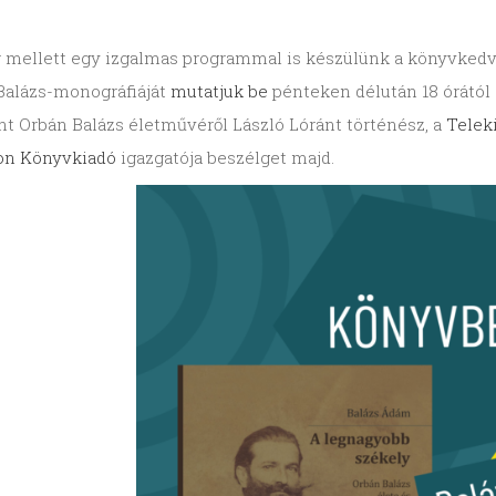
r mellett egy izgalmas programmal is készülünk a könyvked
Balázs-monográfiáját
mutatjuk be
pénteken délután 18 órától
t Orbán Balázs életművéről László Lóránt történész, a
Telek
ion Könyvkiadó
igazgatója beszélget majd.