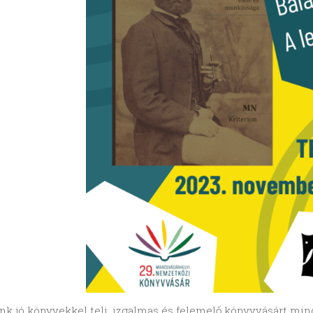
nk jó könyvekkel teli, izgalmas és felemelő könyvvásárt mi