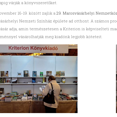
pig várják a könyvszeretőket.
ovember 16-19. között zajlik a
29. Marosvásárhelyi Nemzetkö
ásárhelyi Nemzeti Színház épülete ad otthont. A számos pr
sár adja, amin természetesen a Kriterion is képviselteti m
ménnyel vásárolhatják meg kiadónk legjobb köteteit.