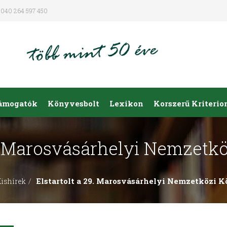
040 264 597 450
ámogatók
Könyvesbolt
Lexikon
Korszerű Kriteri
29. Marosvásárhelyi Nemzetk
Elstartolt a 29. Marosvásárhelyi Nemzetközi 
ishírek