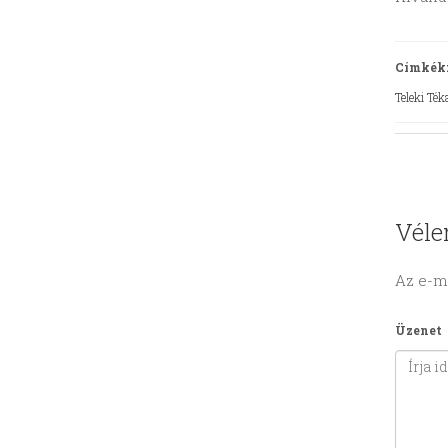
Címkék
Teleki Ték
Véle
Az e-m
Üzenet