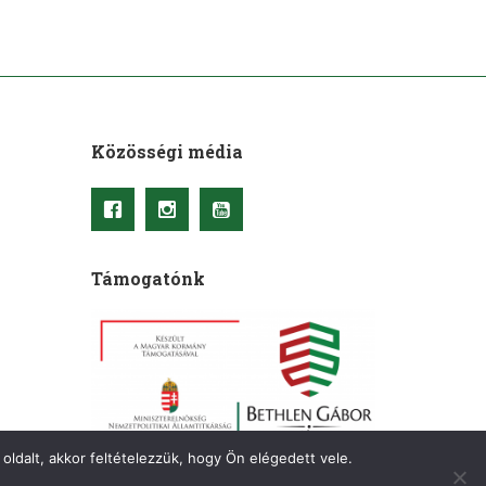
Közösségi média
Támogatónk
oldalt, akkor feltételezzük, hogy Ön elégedett vele.