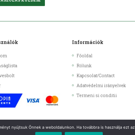
sználók
Információk
kom
Főoldal
ságlista
Rólunk
vesbolt
Kapcsolat/Contact
r
Adatvédelmi irányelvek
Termeni si conditii
lményt nyújtsuk Önnek a weboldalunkon. Ha továbbra is használja ezt az 