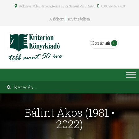
Kolozsvár/Cluj Napoca, Rózsa u./str. Samuil Micu 12A/3
0040 264 597 450
A fiókom
Kívánságlista
Kosár
0
Bálint Ákos (1981 •
2022)