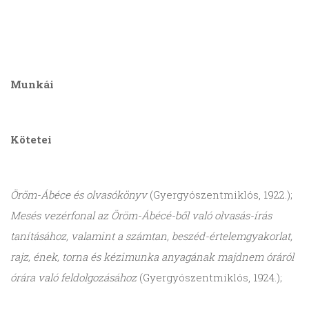
Munkái
Kötetei
Öröm-Ábéce és olvasókönyv
(Gyergyószentmiklós, 1922.);
Mesés vezérfonal az Öröm-Ábécé-ből való olvasás-írás
tanításához, valamint a számtan, beszéd-értelemgyakorlat,
rajz, ének, torna és kézimunka anyagának majdnem óráról
órára való feldolgozásához
(Gyergyószentmiklós, 1924.);