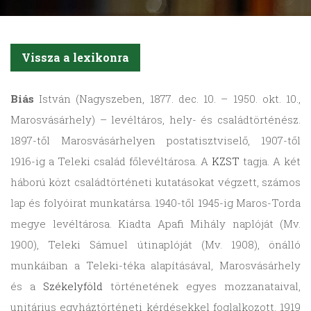
Vissza a lexikonra
Biás
István (Nagyszeben, 1877. dec. 10. – 1950. okt. 10.,
Marosvásárhely) – levéltáros, hely- és családtörténész.
1897-től Marosvásárhelyen postatisztviselő, 1907-től
1916-ig a Teleki család főlevéltárosa. A
KZST
tagja. A két
háború közt családtörténeti kutatásokat végzett, számos
lap és folyóirat munkatársa. 1940-től 1945-ig Maros-Torda
megye levéltárosa. Kiadta Apafi Mihály naplóját (Mv.
1900), Teleki Sámuel útinaplóját (Mv. 1908), önálló
munkáiban a Teleki-téka alapításával, Marosvásárhely
és a
Székelyföld
történetének egyes mozzanataival,
unitárius egyháztörténeti kérdésekkel foglalkozott. 1919