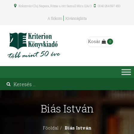
Kolozsvár/Cluj Napoca, Rózsa u./str. Samuil Micu 12A/3
0040 264 597 450
A fiókom
Kívánságlista
Kosár
0
Biás István
Biás István
Főoldal