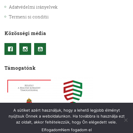
Adatvédelmi irányelvek
Termeni si conditii
Közösségi média
Támogatónk
A sütiket azért használjuk, hogy a lehető legjobb élményt
nyújtsuk Önnek a weboldalunkon. Ha továbbra is használja ezt
az oldalt, akkor feltételezzük, hogy Ön elégedett vele.
Elfogadom
Nem fogadom el