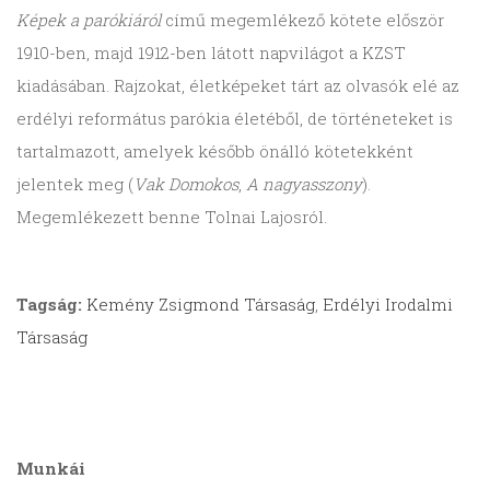
Képek a parókiáról
című megemlékező kötete először
1910-ben, majd 1912-ben látott napvilágot a KZST
kiadásában. Rajzokat, életképeket tárt az olvasók elé az
erdélyi református parókia életéből, de történeteket is
tartalmazott, amelyek később önálló kötetekként
jelentek meg (
Vak Domokos
,
A nagyasszony
).
Megemlékezett benne Tolnai Lajosról.
Tagság:
Kemény Zsigmond Társaság
,
Erdélyi Irodalmi
Társaság
Munkái