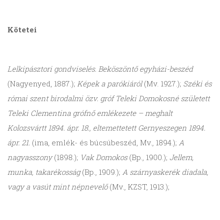
Kötetei
Lelkipásztori gondviselés. Beköszöntő egyházi-beszéd
(Nagyenyed, 1887.);
Képek a parókiáról
(Mv. 1927.);
Széki és
római szent birodalmi özv. gróf Teleki Domokosné született
Teleki Clementina grófnő emlékezete – meghalt
Kolozsvártt 1894. ápr. 18., eltemettetett Gernyeszegen 1894.
ápr. 21.
(ima, emlék- és búcsúbeszéd, Mv., 1894.);
A
nagyasszony
(1898.);
Vak Domokos
(Bp., 1900.);
Jellem,
munka, takarékosság
(Bp., 1909.);
A szárnyaskerék diadala,
vagy a vasút mint népnevelő
(Mv., KZST, 1913.);