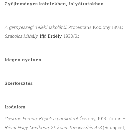
Gyűjteményes
kötetekben, folyóiratokban
A gernyeszegi Teleki iskoláról.
Protestáns Közlöny 1893.;
Szabolcs Mihály
.
Ifjú Erdély
, 1930/3.;
Idegen nyelven
Szerkesztés
Irodalom
Csekme Ferenc: Képek a parókiáról
. Ösvény, 1913. június –
Révai Nagy Lexikona, 21. kötet: Kiegészítés A-Z
(Budapest,