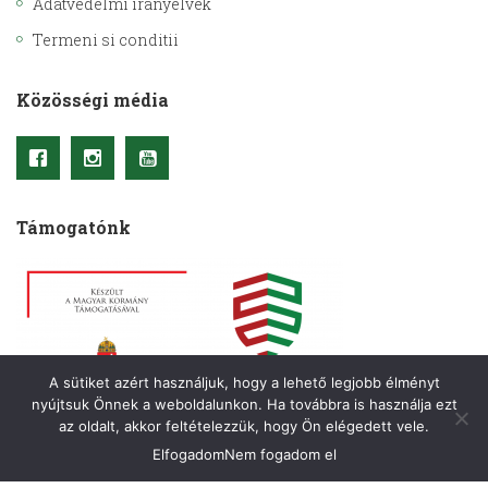
Adatvédelmi irányelvek
Termeni si conditii
Közösségi média
Támogatónk
A sütiket azért használjuk, hogy a lehető legjobb élményt
nyújtsuk Önnek a weboldalunkon. Ha továbbra is használja ezt
az oldalt, akkor feltételezzük, hogy Ön elégedett vele.
Elfogadom
Nem fogadom el