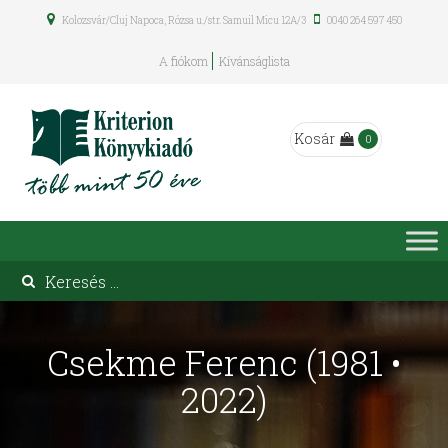
Kolozsvár/Cluj Napoca, Rózsa u./str. Samuil Micu 12A/3
0040 264 597 450
A fiókom
Kívánságlista
Kosár
0
Csekme Ferenc (1981 •
2022)