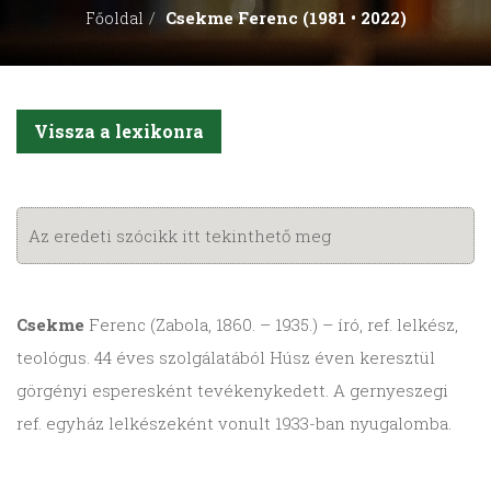
Csekme Ferenc (1981 • 2022)
Főoldal
Vissza a lexikonra
Az eredeti szócikk itt tekinthető meg
Csekme
Ferenc (Zabola, 1860. – 1935.) – író, ref. lelkész,
teológus. 44 éves szolgálatából Húsz éven keresztül
görgényi esperesként tevékenykedett. A gernyeszegi
ref. egyház lelkészeként vonult 1933-ban nyugalomba.