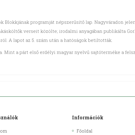
ók Blokkjának programját népszerűsítő lap. Nagyváradon jele
sköltők verseit közölte; irodalmi anyagában publikálta Gork
ól. A lapot az 5. szám után a hatóságok betiltották.
 Mint a párt első erdélyi magyar nyelvű sajtóterméke a felsza
sználók
Információk
kom
Főoldal