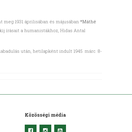
nt meg 1931 áprilisában és májusában
*Máthé
ij írásait a humanistákhoz, Hidas Antal
badulás után, hetilapként indult 1945. márc. 8-
Közösségi média