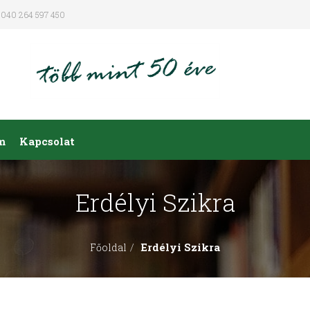
040 264 597 450
m
Kapcsolat
Erdélyi Szikra
Erdélyi Szikra
Főoldal