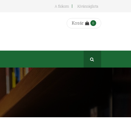
A fiókom
Kívánságlista
Kosár
0