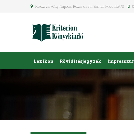
Kolozsvár/Cluj Napoca, Rózsa u./str. Samuil Micu 12A/3
0
Lexikon
Rövidítésjegyzék
Impresszu