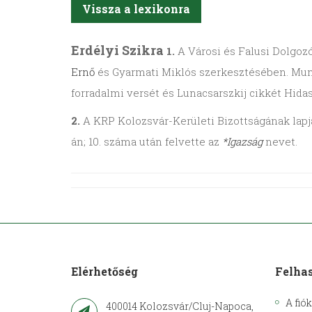
Vissza a lexikonra
Erdélyi Szikra
1.
A Városi és Falusi Dolgoz
Ernő
és Gyarmati Miklós szerkesztésében. Munká
forradalmi versét és Lunacsarszkij cikkét Hidasr
2.
A KRP Kolozsvár-Kerületi Bizottságának lapja.
án; 10. száma után felvette az
*Igazság
nevet.
Elérhetőség
Felha
A fió
400014 Kolozsvár/Cluj-Napoca,