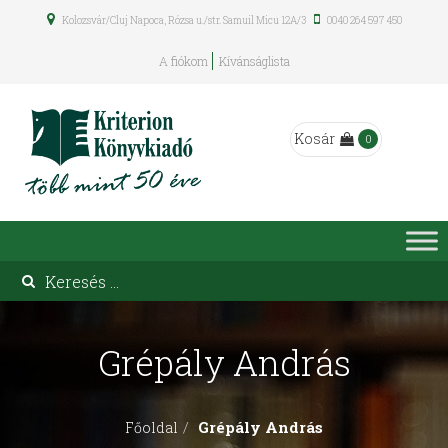
Kolozsvár/Cluj Napoca, Rózsa u./str. Samuil Micu 12A/3
0040 264 597 450
A fiókom
Kívánságlista
Kosár
0
Grépály András
Grépály András
Főoldal