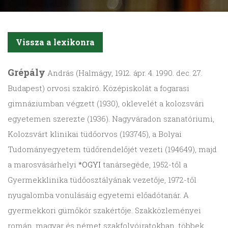
Vissza a lexikonra
Grépály
András (Halmágy, 1912. ápr. 4. 1990. dec. 27.
Budapest) orvosi szakíró. Középiskolát a fogarasi
gimnáziumban végzett (1930), oklevelét a kolozsvári
egyetemen szerezte (1936). Nagyváradon szanatóriumi,
Kolozsvárt klinikai tüdőorvos (193745), a Bolyai
Tudományegyetem tüdőrendelőjét vezeti (194649), majd
a marosvásárhelyi
*OGYI
tanársegéde, 1952-től a
Gyermekklinika tüdőosztályának vezetője, 1972-től
nyugalomba vonulásáig egyetemi előadótanár. A
gyermekkori gümőkór szakértője. Szakközleményei
román, magyar és német szakfolyóiratokban, többek