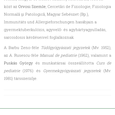
közt az
Orvosi Szemle
, Cercetări de Fiziologie, Fiziologia
Normală şi Patologică, Magyar Sebészet (Bp.),
Immunitäts und Allergieforschungen hasábjain a
gyermektuberkulózis, agyvelő- és agyhártyagyulladás,
sarcoidosis kérdéseivel foglalkoznak.
A Barbu Zeno-féle
Tüdőgyógyászati jegyzetek
(Mv. 1952),
az A. Rusescu-féle
Manual de pediatrie
(1962), valamint a
Puskás György
és munkatársai összeállította
Curs de
pediatrie
(1976) és
Gyermekgyógyászati jegyzetek
(Mv.
1981) társszerzője.