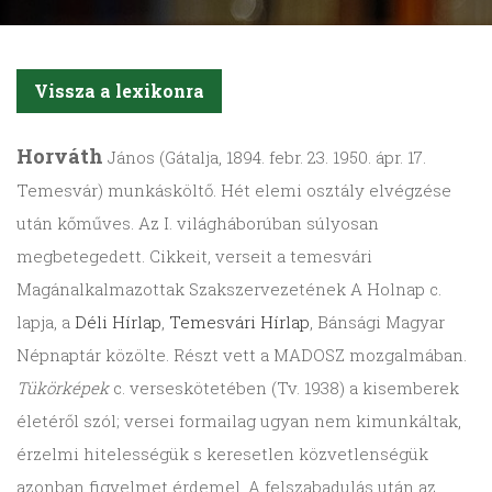
Vissza a lexikonra
Horváth
János (Gátalja, 1894. febr. 23. 1950. ápr. 17.
Temesvár) munkásköltő. Hét elemi osztály elvégzése
után kőműves. Az I. világháborúban súlyosan
megbetegedett. Cikkeit, verseit a temesvári
Magánalkalmazottak Szakszervezetének A Holnap c.
lapja, a
Déli Hírlap
,
Temesvári Hírlap
, Bánsági Magyar
Népnaptár közölte. Részt vett a MADOSZ mozgalmában.
Tükörképek
c. verseskötetében (Tv. 1938) a kisemberek
életéről szól; versei formailag ugyan nem kimunkáltak,
érzelmi hitelességük s keresetlen közvetlenségük
azonban figyelmet érdemel. A felszabadulás után az