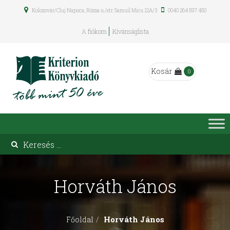
Kolozsvár/Cluj Napoca, Rózsa u./str. Samuil Micu 12A/3
0040 264 597 450
A fiókom
Kívánságlista
Kosár
0
Horváth János
Horváth János
Főoldal