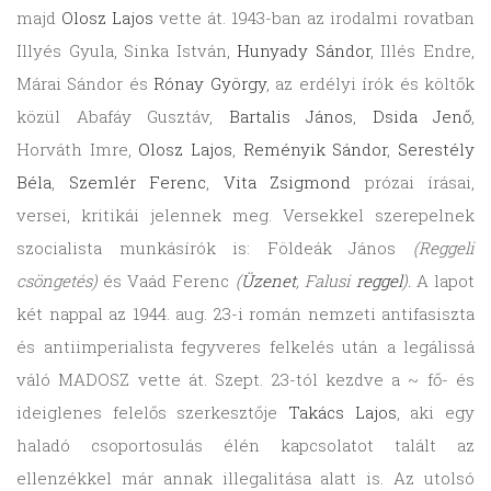
majd
Olosz Lajos
vette át. 1943-ban az irodalmi rovatban
Illyés Gyula, Sinka István,
Hunyady Sándor
, Illés Endre,
Márai Sándor és
Rónay György
, az erdélyi írók és költők
közül Abafáy Gusztáv,
Bartalis János
,
Dsida Jenő
,
Horváth Imre,
Olosz Lajos
,
Reményik Sándor
,
Serestély
Béla
,
Szemlér Ferenc
,
Vita Zsigmond
prózai írásai,
versei, kritikái jelennek meg. Versekkel szerepelnek
szocialista munkásírók is: Földeák János
(Reggeli
csöngetés)
és Vaád Ferenc
(
Üzenet
, Falusi
reggel
).
A lapot
két nappal az 1944. aug. 23-i román nemzeti antifasiszta
és antiimperialista fegyveres felkelés után a legálissá
váló MADOSZ vette át. Szept. 23-tól kezdve a ~ fő- és
ideiglenes felelős szerkesztője
Takács Lajos
, aki egy
haladó csoportosulás élén kapcsolatot talált az
ellenzékkel már annak illegalitása alatt is. Az utolsó