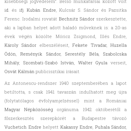
kisebbségi jogvédelem”. Belső munkatársai között volt
id.
és
ifj. Kubán Endre
, Kulcsár S. Sándor és Pazsitka
Ferenc. Irodalmi rovatát
Bechnitz Sándor
szerkesztette,
aki a lapban helyet adott haladó műveknek is: a 20-as
évek végén közölte Móricz Zsigmond, Illés Endre,
Károly Sándor
elbeszéléseit,
Fekete Tivadar
,
Huzella
Ödön
,
Reményik Sándor
,
Serestély Béla
,
Szabolcska
Mihály
,
Szombati-Szabó István
,
Walter Gyula
verseit,
Osvát Kálmán
publicisztikai írásait.
Az Antonescu-rendszer 1940 szeptemberében a lapot
betiltotta, s csak 1941 tavaszán indulhatott meg újra
(folytatólagos évfolyamjelzéssel) mint a Romániai
Magyar Népközösség
orgánuma. 1942 októberétől a
főszerkesztés szerepkörét a Budapestre távozó
Vuchetich Endre
helyett
Kakassy Endre
,
Puhala Sándor
,