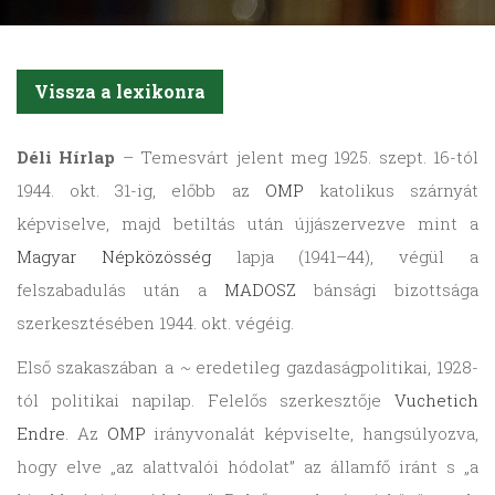
Vissza a lexikonra
Déli Hírlap
– Temesvárt jelent meg 1925. szept. 16-tól
1944. okt. 31-ig, előbb az
OMP
katolikus szárnyát
képviselve, majd betiltás után újjászervezve mint a
Magyar Népközösség
lapja (1941–44), végül a
felszabadulás után a
MADOSZ
bánsági bizottsága
szerkesztésében 1944. okt. végéig.
Első szakaszában a
~
eredetileg gazdaságpolitikai, 1928-
tól politikai napilap. Felelős szerkesztője
Vuchetich
Endre
. Az
OMP
irányvonalát képviselte, hangsúlyozva,
hogy elve „az alattvalói hódolat” az államfő iránt s „a