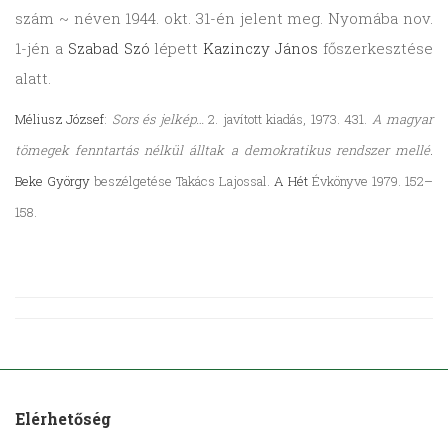
szám ~ néven 1944. okt. 31-én jelent meg. Nyomába nov.
1-jén a
Szabad Szó
lépett
Kazinczy János
főszerkesztése
alatt.
Méliusz József
:
Sors és jelkép…
2. javított kiadás, 1973. 431.
A magyar
tömegek fenntartás nélkül álltak a demokratikus rendszer mellé.
Beke György
beszélgetése Takács Lajossal.
A Hét
Évkönyve 1979. 152–
158.
Elérhetőség