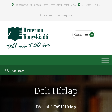
Kolozsvár/Cluj Napoca, Rózsa u./str. Samuil Micu 12A/3
0040 264 597 450
A fiókom
Kívánságlista
Kosár
0
Déli Hírlap
Déli Hírlap
Főoldal