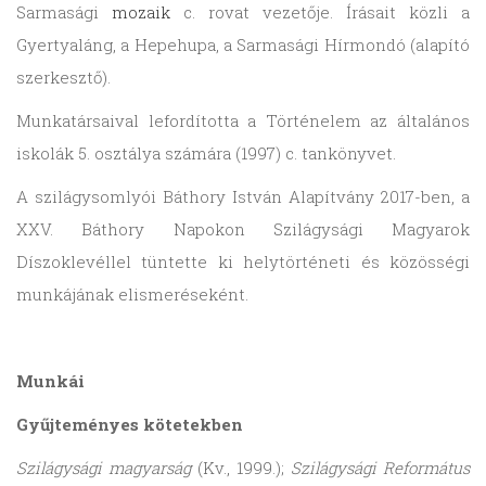
Sarmasági
mozaik
c. rovat vezetője. Írásait közli a
Gyertyaláng, a Hepehupa, a Sarmasági Hírmondó (alapító
szerkesztő).
Munkatársaival lefordította a Történelem az általános
iskolák 5. osztálya számára (1997) c. tankönyvet.
A szilágysomlyói Báthory István Alapítvány 2017-ben, a
XXV. Báthory Napokon Szilágysági Magyarok
Díszoklevéllel tüntette ki helytörténeti és közösségi
munkájának elismeréseként.
Munkái
Gyűjteményes kötetekben
Szilágysági magyarság
(Kv., 1999.);
Szilágysági Református