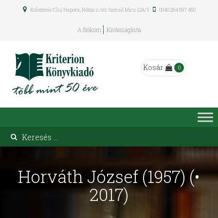
Kolozsvár/Cluj Napoca, Rózsa u./str. Samuil Micu 12A/3
0040 264 597 450
A fiókom
Kívánságlista
Kosár
0
Horváth József (1957) (•
2017)