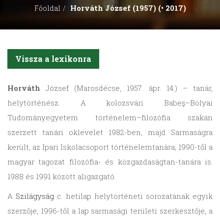
Horváth József (1957) (• 2017)
Főoldal
Vissza a lexikonra
Horváth
József (Marosdécse, 1957. ápr. 14.) – tanár,
helytörténész. A kolozsvári Babeş–Bolyai
Tudományegyetem történelem–filozófia szakán
szerzett tanári oklevelet 1982-ben, majd Sarmaságra
került, az Ipari Iskolacsoport történelemtanára, 1990-től a
magyar tagozat filozófia- és közgazdaságtan-tanára is.
1988 és 1991 között aligazgató.
A
Szilágyság
c. hetilap helytörténeti sorozatának egyik
szerzője, 1996-től a lap sarmasági területi szerkesztője, a