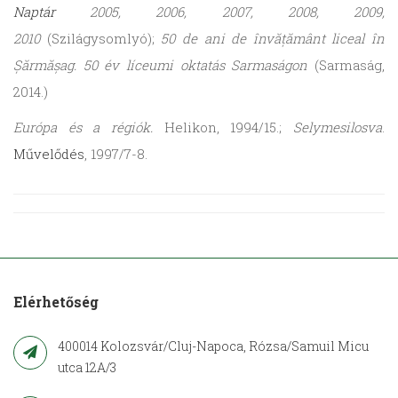
Naptár
2005, 2006, 2007, 2008, 2009,
2010
(Szilágysomlyó);
50 de ani de învățământ liceal în
Șărmășag. 50 év líceumi oktatás Sarmaságon
(Sarmaság,
2014.)
Európa és a régiók.
Helikon, 1994/15.;
Selymesilosva
.
Művelődés
, 1997/7-8.
Elérhetőség
400014 Kolozsvár/Cluj-Napoca, Rózsa/Samuil Micu
utca 12A/3