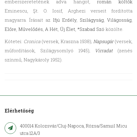
emberszeretetének adva hangot,
román költők
Eminescu, Şt. O. Iosif, Arghezi verseit fordította
magyarra. Írásait az
Ifjú Erdély
,
Szilágyság
,
Világosság
,
Előre
,
Művelődés
,
A Hét
,
Új Élet
,
*Szabad Szó
közölte.
Kötetei:
Cronica
(versek, Kraszna 1938);
Napsugár
(versek,
műfordítások, Szilágysomlyó 1945);
Virradat
(zenés
színmű, Nagykároly 1952).
Elérhetőség
400014 Kolozsvár/Cluj-Napoca, Rózsa/Samuil Micu
utca 12A/3