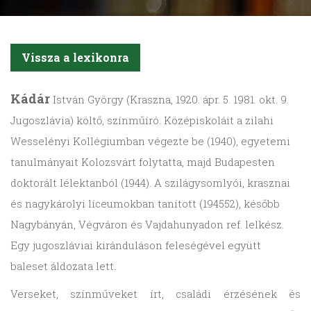
Vissza a lexikonra
Kádár
István György (Kraszna, 1920. ápr. 5. 1981. okt. 9.
Jugoszlávia) költő, színműíró. Középiskoláit a zilahi
Wesselényi Kollégiumban végezte be (1940), egyetemi
tanulmányait Kolozsvárt folytatta, majd Budapesten
doktorált lélektanból (1944). A szilágysomlyói, krasznai
és nagykárolyi líceumokban tanított (194552), később
Nagybányán, Végváron és Vajdahunyadon ref. lelkész.
Egy jugoszláviai kiránduláson feleségével együtt
baleset áldozata lett.
Verseket, színműveket írt, családi érzésének és