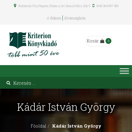
Kolozsvár/Cluj Napoca, Rózsa u./str. Samuil Micu 12A/3
0040 264 597 450
A fiókom
Kívánságlista
Kosár
0
Kádár István György
Kádár István György
Főoldal