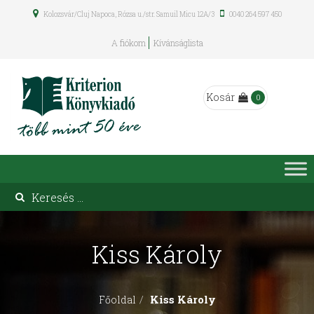
Kolozsvár/Cluj Napoca, Rózsa u./str. Samuil Micu 12A/3
0040 264 597 450
A fiókom
Kívánságlista
Kosár
0
Kiss Károly
Kiss Károly
Főoldal