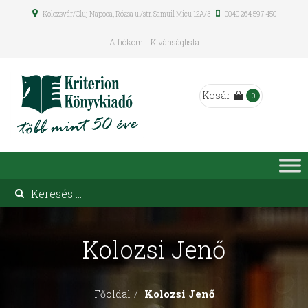
Kolozsvár/Cluj Napoca, Rózsa u./str. Samuil Micu 12A/3
0040 264 597 450
A fiókom
Kívánságlista
Kosár
0
Kolozsi Jenő
Kolozsi Jenő
Főoldal