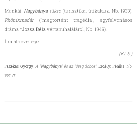
Munkái:
Nagybánya
tükre
(turisztikai útikalauz, Nb. 1933);
Phönixmadár
("megtörtént tragédia", egyfelvonásos
dráma
*Józsa Béla
vértanúhaláláról, Nb. 1948).
Írói álneve:
ego
.
(Kl. S.)
Fazekas György
:
A "
Nagybánya
" és az "öreg dobos"
.
Erdélyi Féniks
, Nb.
1991/7.