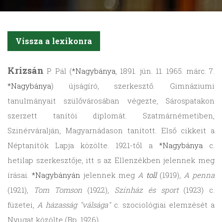
Vissza a lexikonra
Krizsán
P. Pál (
*Nagybánya
, 1891. jún. 11. 1965. márc. 7.
*Nagybánya
) újságíró, szerkesztő. Gimnáziumi
tanulmányait szülővárosában végezte, Sárospatakon
szerzett tanítói diplomát. Szatmárnémetiben,
Szinérváralján, Magyarnádason tanított. Első cikkeit a
Néptanítók Lapja közölte. 1921-től a
*Nagybánya
c.
hetilap szerkesztője, itt s az Ellenzékben jelennek meg
írásai.
*Nagybányán
jelennek meg
A
toll
(1919),
A penna
(1921),
Tom Tomson
(1922),
Színház és sport
(1923) c.
füzetei,
A házasság "válsága"
c. szociológiai elemzését a
Nyugat közölte (Bp. 1926).