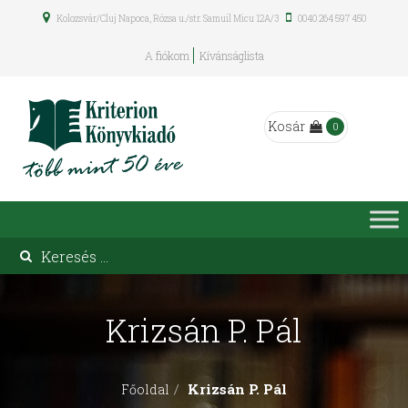
Kolozsvár/Cluj Napoca, Rózsa u./str. Samuil Micu 12A/3
0040 264 597 450
A fiókom
Kívánságlista
Kosár
0
Kri­zsán P. Pál
Kri­zsán P. Pál
Főoldal