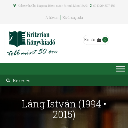
Kolozsvár/Cluj Napoca, Rózsa u./str. Samuil Micu 12A/3
0040 264 597 450
A fiókom
Kívánságlista
Kosár
0
Láng István (1994 •
2015)