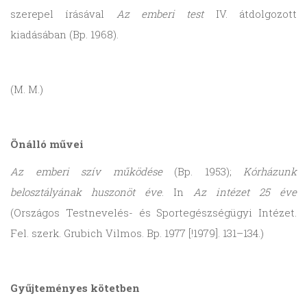
szerepel írásával
Az emberi test
IV. átdolgozott
kiadásában (Bp. 1968).
(M. M.)
Önálló művei
Az emberi szív működése
(Bp. 1953);
Kórházunk
belosztályának huszonöt éve
. In
Az intézet 25 éve
(Országos Testnevelés- és Sportegészségügyi Intézet.
Fel. szerk. Grubich Vilmos. Bp. 1977 [!1979]. 131–134.)
Gyűjteményes kötetben