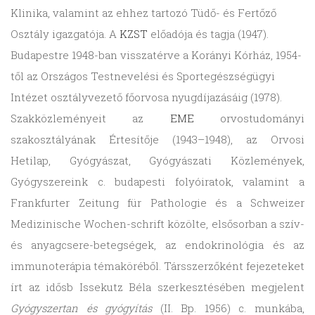
Klinika, valamint az ehhez tartozó Tüdő- és Fertőző
Osztály igazgatója. A
KZST
előadója és tagja (1947).
Budapestre 1948-ban visszatérve a Korányi Kórház, 1954-
től az Országos Testnevelési és Sportegészségügyi
Intézet osztályvezető főorvosa nyugdíjazásáig (1978).
Szakközleményeit az
EME
orvostudományi
szakosztályának Értesítője (1943–1948), az Orvosi
Hetilap, Gyógyászat, Gyógyászati Közlemények,
Gyógyszereink c. budapesti folyóiratok, valamint a
Frankfurter Zeitung für Pathologie és a Schweizer
Medizinische Wochen-schrift közölte, elsősorban a szív-
és anyagcsere-betegségek, az endokrinológia és az
immunoterápia témaköréből. Társszerzőként fejezeteket
írt az idősb Issekutz Béla szerkesztésében megjelent
Gyógyszertan és gyógyítás
(II. Bp. 1956) c. munkába,