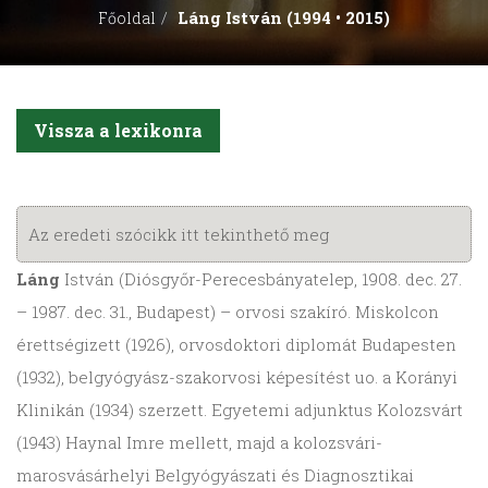
Láng István (1994 • 2015)
Főoldal
Vissza a lexikonra
Az eredeti szócikk itt tekinthető meg
Láng
István (Diósgyőr-Perecesbányatelep, 1908. dec. 27.
– 1987. dec. 31., Budapest) – orvosi szakíró. Miskolcon
érettségizett (1926), orvosdoktori diplomát Budapesten
(1932), belgyógyász-szakorvosi képesítést uo. a Korányi
Klinikán (1934) szerzett. Egyetemi adjunktus Kolozsvárt
(1943) Haynal Imre mellett, majd a kolozsvári-
marosvásárhelyi Belgyógyászati és Diagnosztikai